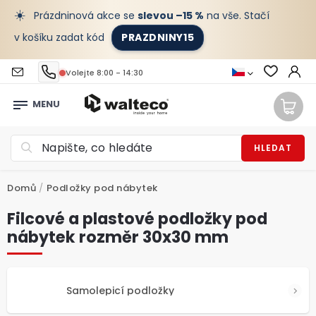
☀️
Prázdninová akce se
slevou –15 %
na vše. Stačí
v košíku zadat kód
PRAZDNINY15
Volejte 8:00 - 14:30
HLEDAT
Domů
/
Podložky pod nábytek
Filcové a plastové podložky pod
nábytek rozměr 30x30 mm
Samolepicí podložky