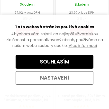
transparentní modrá, 8 ks
Skladem
Skladem
57,02 ,- bez DPH
23,97 ,- bez DPH
69 ,-
29 ,-
8,63 ,- / 1 ks
3,63 ,- / 1 ks
Tato webová stránka používá cookies
DO KOŠÍKU
DO KOŠÍKU
Abychom vám zajistili co nejlepší uživatelskou
zkušenost a personalizovaný obsah, používáme na
našem webu soubory cookie.
Více informací
SOUHLASÍM
NASTAVENÍ
Protiskluzové podložky EVA
Filcové podložky 30x30mm,
30x30mm, samolepicí, bílé,
samolepicí, bílé, 8 ks
8 ks