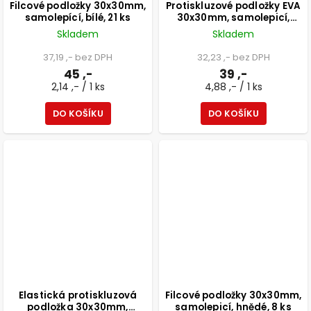
Filcové podložky 30x30mm,
Protiskluzové podložky EVA
samolepící, bílé, 21 ks
30x30mm, samolepicí,
černé, 8 ks
Skladem
Skladem
37,19 ,- bez DPH
32,23 ,- bez DPH
45 ,-
39 ,-
2,14 ,- / 1 ks
4,88 ,- / 1 ks
DO KOŠÍKU
DO KOŠÍKU
Elastická protiskluzová
Filcové podložky 30x30mm,
podložka 30x30mm,
samolepicí, hnědé, 8 ks