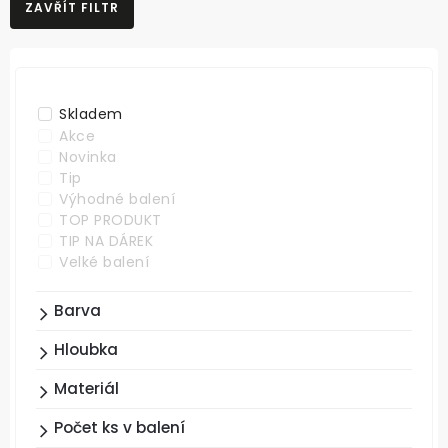
ZAVŘÍT FILTR
NEJLEVNĚJŠÍ
NEJDRAŽŠÍ
ABECEDNĚ
Skladem
Akce
Novinka
Tip
Výhodné balení
TOP PRODUKT
TIP NA DÁREK
Velké balení
Barva
Hloubka
Materiál
Počet ks v balení