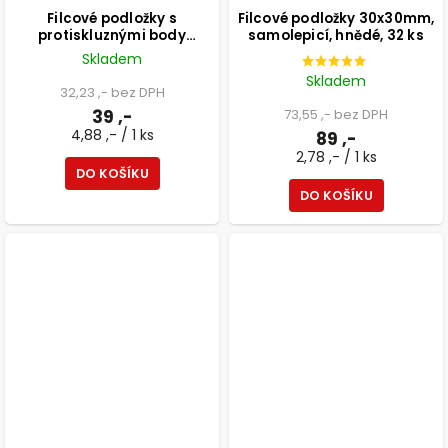
Filcové podložky s
Filcové podložky 30x30mm,
protiskluznými body
samolepicí, hnědé, 32 ks
30x30mm, samolepicí,
Skladem
hnědé, 8 ks
Skladem
32,23 ,- bez DPH
39 ,-
73,55 ,- bez DPH
4,88 ,- / 1 ks
89 ,-
2,78 ,- / 1 ks
DO KOŠÍKU
DO KOŠÍKU