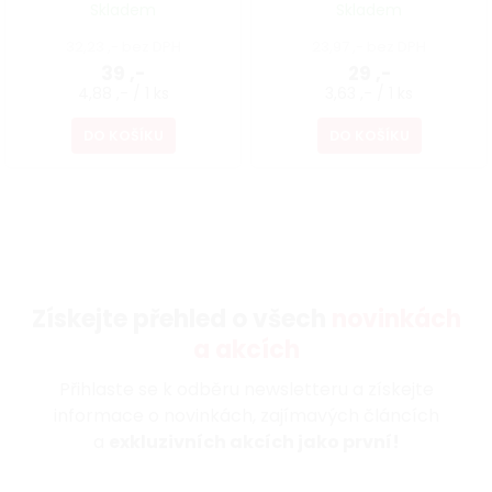
Skladem
Skladem
32,23 ,- bez DPH
23,97 ,- bez DPH
39 ,-
29 ,-
4,88 ,- / 1 ks
3,63 ,- / 1 ks
DO KOŠÍKU
DO KOŠÍKU
Získejte přehled o všech
novinkách
a akcích
Přihlaste se k odběru newsletteru a získejte
informace o novinkách, zajímavých článcích
a
exkluzivních akcích jako první!