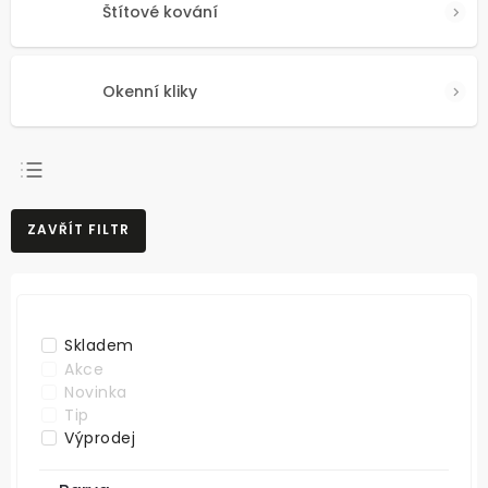
Štítové kování
Okenní kliky
NEJPRODÁVANĚJŠÍ
ZAVŘÍT FILTR
NEJLEVNĚJŠÍ
NEJDRAŽŠÍ
ABECEDNĚ
Skladem
Akce
Novinka
Tip
Výprodej