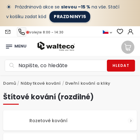
☀️
Prázdninová akce se
slevou –15 %
na vše. Stačí
v košíku zadat kód
PRAZDNINY15
Volejte 8:00 - 14:30
HLEDAT
Domů
/
Nábytkové kování
/
Dveřní kování a kliky
Štítové kování (rozdílné)
Rozetové kování