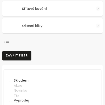
Štítové kování
Okenní kliky
NEJPRODÁVANĚJŠÍ
ZAVŘÍT FILTR
NEJLEVNĚJŠÍ
NEJDRAŽŠÍ
ABECEDNĚ
Skladem
Akce
Novinka
Tip
Výprodej