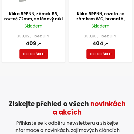
Klika BRENN, zámek BB,
Klika BRENN, rozeta se
rozteč 72mm, saténový nikl
zámkem WC, hranatá,
saténový nikl
Skladem
Skladem
338,02 ,- bez DPH
333,88 ,- bez DPH
409 ,-
404 ,-
DO KOŠÍKU
DO KOŠÍKU
Získejte přehled o všech
novinkách
a akcích
Přihlaste se k odběru newsletteru a získejte
informace o novinkách, zajímavých článcích