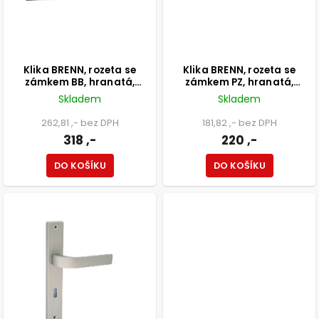
Klika BRENN, rozeta se
Klika BRENN, rozeta se
zámkem BB, hranatá,
zámkem PZ, hranatá,
saténový nikl
saténový nikl
Skladem
Skladem
262,81 ,- bez DPH
181,82 ,- bez DPH
318 ,-
220 ,-
DO KOŠÍKU
DO KOŠÍKU