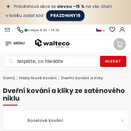
☀️
Prázdninová akce se
slevou –15 %
na vše. Stačí
v košíku zadat kód
PRAZDNINY15
Volejte 8:00 - 14:30
HLEDAT
Domů
/
Nábytkové kování
/
Dveřní kování a kliky
Dveřní kování a kliky ze saténového
niklu
Rozetové kování