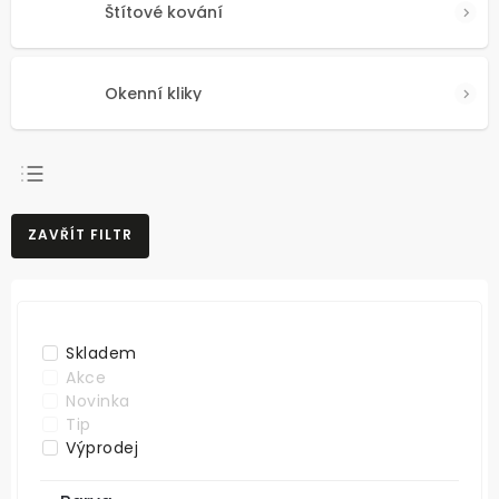
Štítové kování
Okenní kliky
NEJPRODÁVANĚJŠÍ
ZAVŘÍT FILTR
NEJLEVNĚJŠÍ
NEJDRAŽŠÍ
ABECEDNĚ
Skladem
Akce
Novinka
Tip
Výprodej