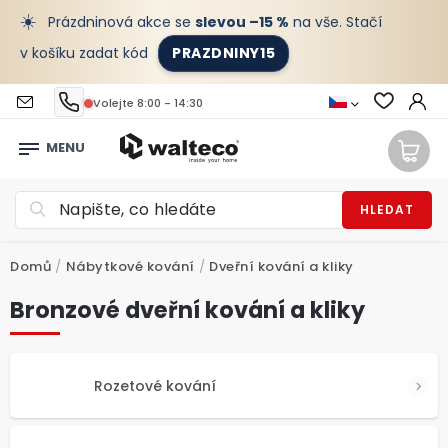
☀️
Prázdninová akce se
slevou –15 %
na vše. Stačí
v košíku zadat kód
PRAZDNINY15
Volejte 8:00 - 14:30
HLEDAT
Domů
/
Nábytkové kování
/
Dveřní kování a kliky
Bronzové dveřní kování a kliky
Rozetové kování