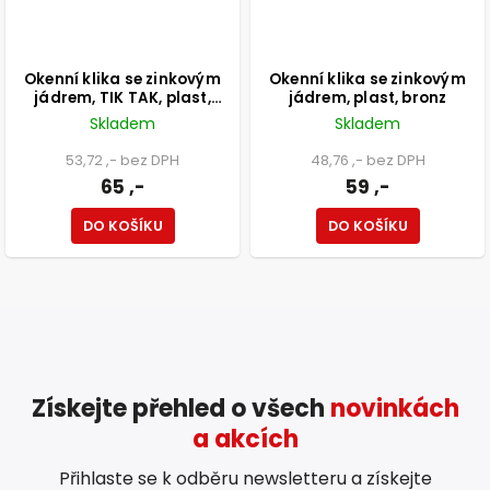
Okenní klika se zinkovým
Okenní klika se zinkovým
jádrem, TIK TAK, plast,
jádrem, plast, bronz
bronz
Skladem
Skladem
53,72 ,- bez DPH
48,76 ,- bez DPH
65 ,-
59 ,-
DO KOŠÍKU
DO KOŠÍKU
Získejte přehled o všech
novinkách
a akcích
Přihlaste se k odběru newsletteru a získejte