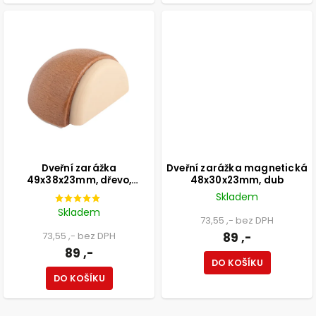
Dveřní zarážka
Dveřní zarážka magnetická
49x38x23mm, dřevo,
48x30x23mm, dub
samolepící+k
Skladem
přišroubování, dub
Skladem
73,55 ,- bez DPH
73,55 ,- bez DPH
89 ,-
89 ,-
DO KOŠÍKU
DO KOŠÍKU