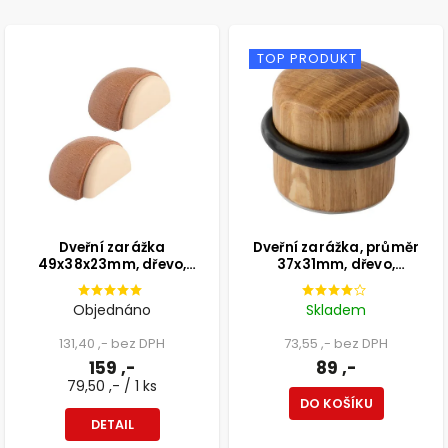
TOP PRODUKT
Dveřní zarážka
Dveřní zarážka, průměr
49x38x23mm, dřevo,
37x31mm, dřevo,
samolepící+k
samolepicí, dub
přišroubování, dub, 2 ks
Objednáno
Skladem
131,40 ,- bez DPH
73,55 ,- bez DPH
159 ,-
89 ,-
79,50 ,- / 1 ks
DO KOŠÍKU
DETAIL