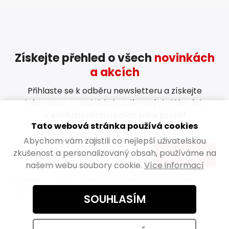
Získejte přehled o všech
novinkách
a akcích
Přihlaste se k odběru newsletteru a získejte
informace o novinkách, zajímavých článcích
a
exkluzivních akcích jako první!
Tato webová stránka používá cookies
Abychom vám zajistili co nejlepší uživatelskou
zkušenost a personalizovaný obsah, používáme na
ODEBÍRAT
našem webu soubory cookie.
Více informací
Vložením e-mailu souhlasíte s
podmínkami ochrany
osobních údajů
SOUHLASÍM