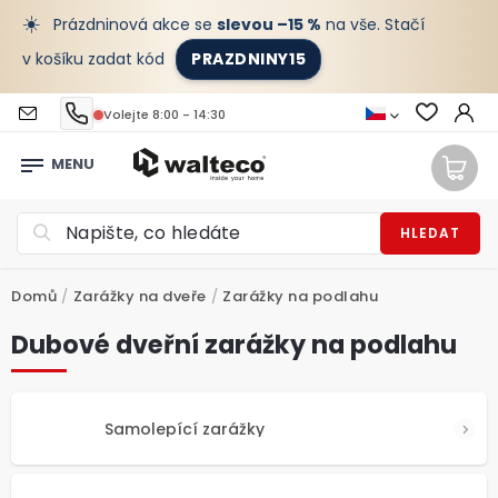
☀️
Prázdninová akce se
slevou –15 %
na vše. Stačí
v košíku zadat kód
PRAZDNINY15
Volejte 8:00 - 14:30
HLEDAT
Domů
/
Zarážky na dveře
/
Zarážky na podlahu
Dubové dveřní zarážky na podlahu
Samolepící zarážky