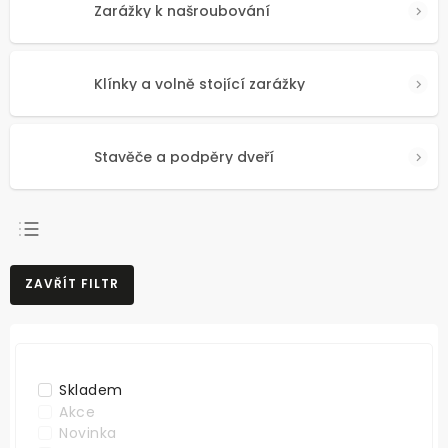
Zarážky k našroubování
Klínky a volně stojící zarážky
Stavěče a podpěry dveří
NEJPRODÁVANĚJŠÍ
ZAVŘÍT FILTR
NEJLEVNĚJŠÍ
NEJDRAŽŠÍ
ABECEDNĚ
Skladem
Akce
Novinka