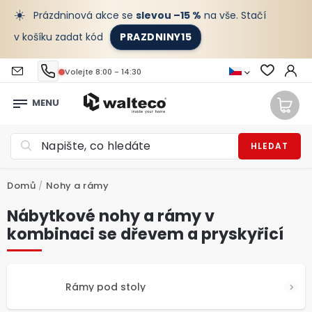
☀️
Prázdninová akce se
slevou –15 %
na vše. Stačí
v košíku zadat kód
PRAZDNINY15
Volejte 8:00 - 14:30
HLEDAT
Domů
/
Nohy a rámy
Nábytkové nohy a rámy v
kombinaci se dřevem a pryskyřicí
Rámy pod stoly