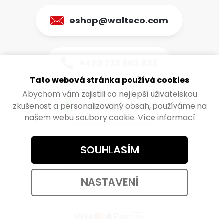
eshop@walteco.com
+420 733 603 833
Tato webová stránka používá cookies
Abychom vám zajistili co nejlepší uživatelskou
+420 733 603 833
zkušenost a personalizovaný obsah, používáme na
našem webu soubory cookie.
Více informací
SOUHLASÍM
Otevřít live chat
NASTAVENÍ