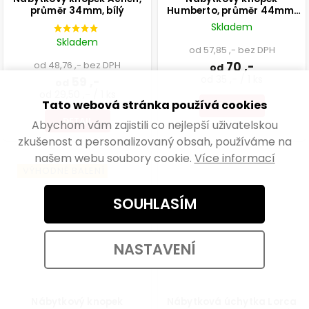
průměr 34mm, bílý
Humberto, průměr 44mm,
buk přírodní, FSC
Skladem
Skladem
od 57,85 ,- bez DPH
od 48,76 ,- bez DPH
70 ,-
od
od 35 ,- / 1 ks
59 ,-
od
od 29,50 ,- / 1 ks
Tato webová stránka používá cookies
DETAIL
DETAIL
Abychom vám zajistili co nejlepší uživatelskou
zkušenost a personalizovaný obsah, používáme na
našem webu soubory cookie.
Více informací
VÝHODNÉ BALENÍ
SOUHLASÍM
NASTAVENÍ
Nábytkový knopek
Nábytková úchytka Lorca