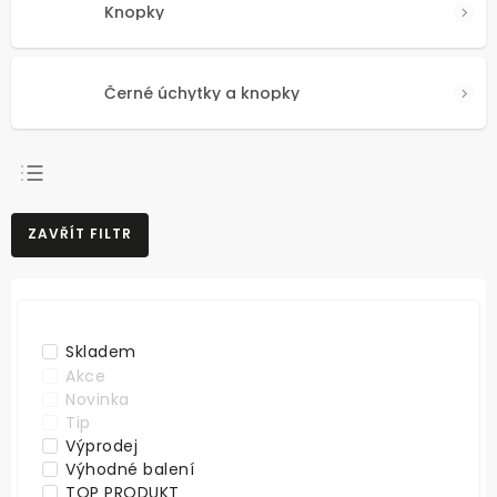
Knopky
Černé úchytky a knopky
NEJPRODÁVANĚJŠÍ
ZAVŘÍT FILTR
NEJLEVNĚJŠÍ
NEJDRAŽŠÍ
ABECEDNĚ
Skladem
Akce
Novinka
Tip
Výprodej
Výhodné balení
TOP PRODUKT