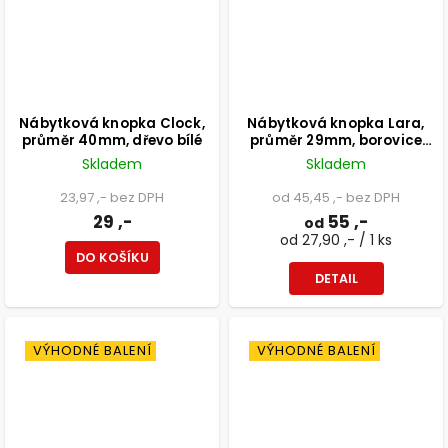
Nábytková knopka Clock,
Nábytková knopka Lara,
průměr 40mm, dřevo bílé
průměr 29mm, borovice
lakovaná
Skladem
Skladem
23,97 ,- bez DPH
od 45,45 ,- bez DPH
29 ,-
55 ,-
od
od 27,90 ,- / 1 ks
DO KOŠÍKU
DETAIL
VÝHODNÉ BALENÍ
VÝHODNÉ BALENÍ