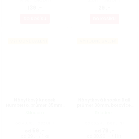
114,88 ,- bez DPH
23,97 ,- bez DPH
139 ,-
29 ,-
DO KOŠÍKU
DO KOŠÍKU
VÝHODNÉ BALENÍ
VÝHODNÉ BALENÍ
Nábytkový knopek
Nábytková knopka Ball
Humberto, průměr 35mm,
průměr 38mm, borovice,
buk přírodní, FSC
bílá
Skladem
Skladem
od 48,76 ,- bez DPH
od 65,29 ,- bez DPH
59 ,-
79 ,-
od
od
od 29 ,- / 1 ks
od 38,90 ,- / 1 ks