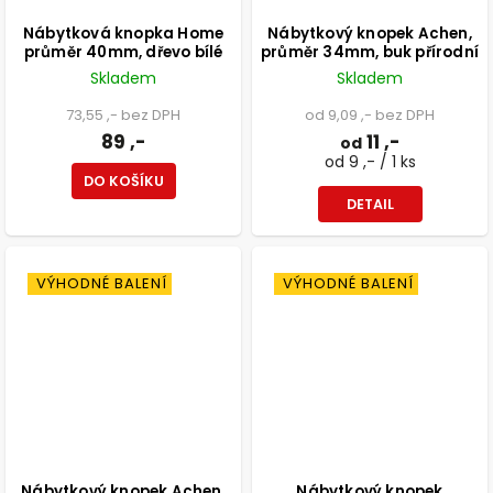
Nábytková knopka Home
Nábytkový knopek Achen,
průměr 40mm, dřevo bílé
průměr 34mm, buk přírodní
Skladem
Skladem
73,55 ,- bez DPH
od 9,09 ,- bez DPH
89 ,-
11 ,-
od
od 9 ,- / 1 ks
DO KOŠÍKU
DETAIL
VÝHODNÉ BALENÍ
VÝHODNÉ BALENÍ
Nábytkový knopek Achen,
Nábytkový knopek