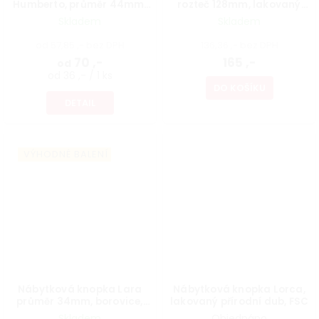
Humberto, průměr 44mm,
rozteč 128mm, lakovaný
buk lakovaný, FSC
přírodní dub, FSC
Skladem
Skladem
od 57,85 ,- bez DPH
136,36 ,- bez DPH
70 ,-
165 ,-
od
od 36 ,- / 1 ks
DO KOŠÍKU
DETAIL
VÝHODNÉ BALENÍ
Nábytková knopka Lara
Nábytková knopka Lorca,
průměr 34mm, borovice,
lakovaný přírodní dub, FSC
bílá, FSC
Skladem
Objednáno