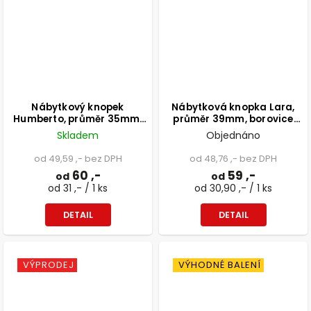
Nábytkový knopek
Nábytková knopka Lara,
Humberto, průměr 35mm,
průměr 39mm, borovice
buk lakovaný, FSC
přírodní
Skladem
Objednáno
od 49,59 ,- bez DPH
od 48,76 ,- bez DPH
60 ,-
59 ,-
od
od
od 31 ,- / 1 ks
od 30,90 ,- / 1 ks
DETAIL
DETAIL
VÝPRODEJ
VÝHODNÉ BALENÍ