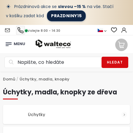
☀️
Prázdninová akce se
slevou –15 %
na vše. Stačí
v košíku zadat kód
PRAZDNINY15
Volejte 8:00 - 14:30
HLEDAT
Domů
/
Úchytky, madla, knopky
Úchytky, madla, knopky ze dřeva
Úchytky