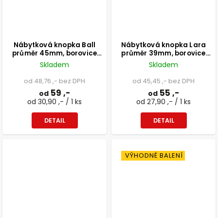
Nábytková knopka Ball
Nábytková knopka Lara
průměr 45mm, borovice
průměr 39mm, borovice
přírodní
lakovaná
Skladem
Skladem
od 48,76 ,- bez DPH
od 45,45 ,- bez DPH
59 ,-
55 ,-
od
od
od 30,90 ,- / 1 ks
od 27,90 ,- / 1 ks
DETAIL
DETAIL
VÝHODNÉ BALENÍ