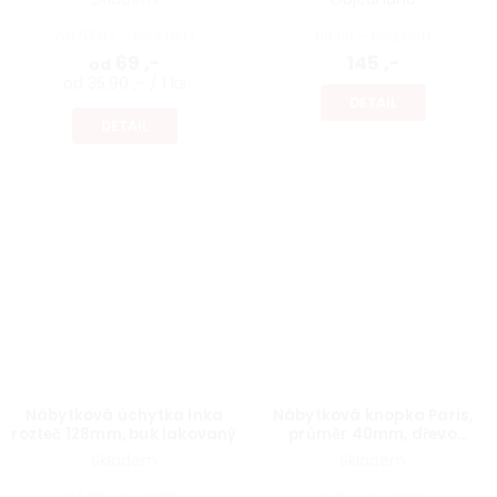
od 57,02 ,- bez DPH
119,83 ,- bez DPH
69 ,-
145 ,-
od
od 35,90 ,- / 1 ks
DETAIL
DETAIL
Nábytková úchytka Inka
Nábytková knopka Paris,
rozteč 128mm, buk lakovaný
průměr 40mm, dřevo
přírodní
Skladem
Skladem