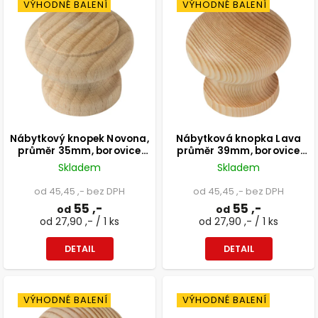
VÝHODNÉ BALENÍ
VÝHODNÉ BALENÍ
Nábytkový knopek Novona,
Nábytková knopka Lava
průměr 35mm, borovice
průměr 39mm, borovice
přírodní
lakovaná, FSC
Skladem
Skladem
od 45,45 ,- bez DPH
od 45,45 ,- bez DPH
55 ,-
55 ,-
od
od
od 27,90 ,- / 1 ks
od 27,90 ,- / 1 ks
DETAIL
DETAIL
VÝHODNÉ BALENÍ
VÝHODNÉ BALENÍ