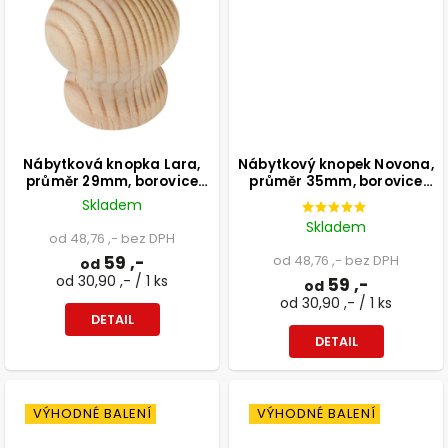
Nábytková knopka Lara,
Nábytkový knopek Novona,
průměr 29mm, borovice
průměr 35mm, borovice
přírodní
lakovaná
Skladem
Skladem
od 48,76 ,- bez DPH
59 ,-
od 48,76 ,- bez DPH
od
od 30,90 ,- / 1 ks
59 ,-
od
od 30,90 ,- / 1 ks
DETAIL
DETAIL
VÝHODNÉ BALENÍ
VÝHODNÉ BALENÍ