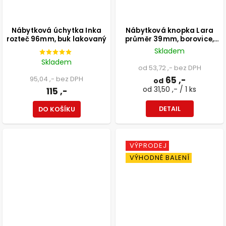
Nábytková úchytka Inka
Nábytková knopka Lara
rozteč 96mm, buk lakovaný
průměr 39mm, borovice,
bílá
Skladem
Skladem
od 53,72 ,- bez DPH
95,04 ,- bez DPH
65 ,-
od
od 31,50 ,- / 1 ks
115 ,-
DETAIL
DO KOŠÍKU
VÝPRODEJ
VÝHODNÉ BALENÍ