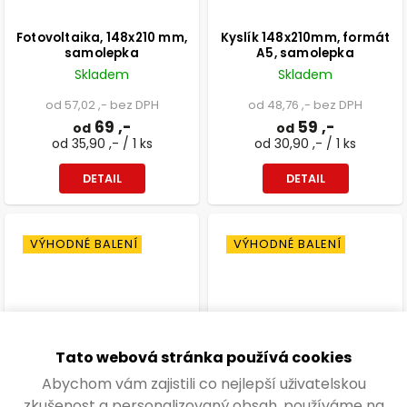
Fotovoltaika, 148x210 mm,
Kyslík 148x210mm, formát
samolepka
A5, samolepka
Skladem
Skladem
od 57,02 ,- bez DPH
od 48,76 ,- bez DPH
69 ,-
59 ,-
od
od
od 35,90 ,- / 1 ks
od 30,90 ,- / 1 ks
DETAIL
DETAIL
VÝHODNÉ BALENÍ
VÝHODNÉ BALENÍ
Tato webová stránka používá cookies
Abychom vám zajistili co nejlepší uživatelskou
zkušenost a personalizovaný obsah, používáme na