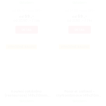
Skladem
Skladem
od 48,76 ,- bez DPH
od 57,02 ,- bez DPH
59 ,-
69 ,-
od
od
od 30,90 ,- / 1 ks
od 31,80 ,- / 1 ks
DETAIL
DETAIL
VÝHODNÉ BALENÍ
VÝHODNÉ BALENÍ
Kouření zakázáno
Pozor el. zařízení -
(restaurace) 148x210mm,
čtyřkombinace 148x210mm,
formát A5, samolepka
formát A5, samolepka
Skladem
Skladem