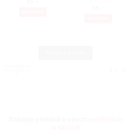
55 ,-
45,45 ,- bez DPH
55 ,-
DO KOŠÍKU
DO KOŠÍKU
Načíst 7 dalších
Nacházíte se
1
2
na straně 1 z
2.
Získejte přehled o všech
novinkách
a akcích