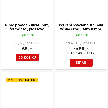
Mimo provoz, 210x148mm,
Kouření povoleno, Kouření
formát A5, plastová
vážně škodí 148x210mm,
tabulka 2 mm
formát A5, samolepka
Skladem
Skladem
53,72 ,- bez DPH
od 45,45 ,- bez DPH
65 ,-
55 ,-
od
od 27,90 ,- / 1 ks
DO KOŠÍKU
DETAIL
VÝHODNÉ BALENÍ