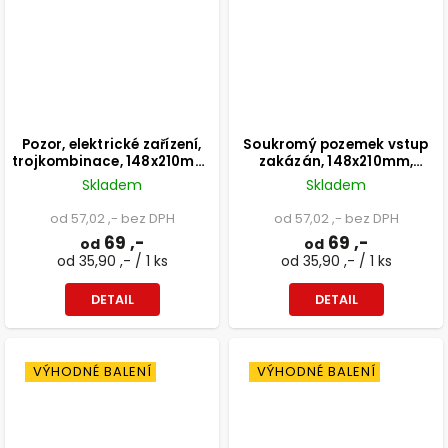
Pozor, elektrické zařízení,
Soukromý pozemek vstup
trojkombinace, 148x210mm,
zakázán, 148x210mm,
samolepka
formát A5, samolepka
Skladem
Skladem
od 57,02 ,- bez DPH
od 57,02 ,- bez DPH
69 ,-
69 ,-
od
od
od 35,90 ,- / 1 ks
od 35,90 ,- / 1 ks
DETAIL
DETAIL
VÝHODNÉ BALENÍ
VÝHODNÉ BALENÍ