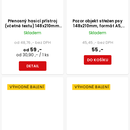
Přenosný hasicí přístroj
Pozor objekt střežen psy
(včetně textu) 148x210mm,
148x210mm, formát A5,
formát A5, samolepka
plastová tabulka
Skladem
Skladem
od 48,76 ,- bez DPH
45,45 ,- bez DPH
59 ,-
55 ,-
od
od 30,90 ,- / 1 ks
DO KOŠÍKU
DETAIL
VÝHODNÉ BALENÍ
VÝHODNÉ BALENÍ