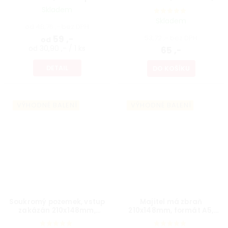
plastová tabulka 2 mm
Skladem
Skladem
od 48,76 ,- bez DPH
59 ,-
53,72 ,- bez DPH
od
od 30,90 ,- / 1 ks
65 ,-
DETAIL
DO KOŠÍKU
VÝHODNÉ BALENÍ
VÝHODNÉ BALENÍ
Soukromý pozemek, vstup
Majitel má zbraň
zakázán 210x148mm,
210x148mm, formát A5,
formát A5, plastová
samolepka
tabulka