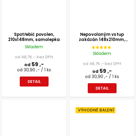
Spotřebič povolen,
Nepovolaným vstup
210x148mm, samolepka
zakázán 148x210mm,
formát A5, samolepka
Skladem
Skladem
od 48,76 ,- bez DPH
59 ,-
od 48,76 ,- bez DPH
od
od 30,90 ,- / 1 ks
59 ,-
od
od 30,90 ,- / 1 ks
DETAIL
DETAIL
VÝHODNÉ BALENÍ