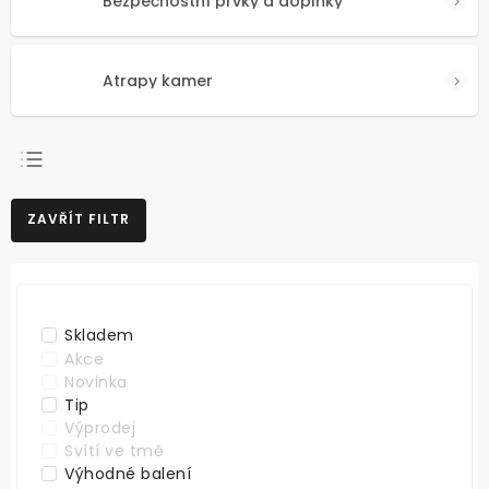
Bezpečnostní prvky a doplňky
Atrapy kamer
NEJPRODÁVANĚJŠÍ
ZAVŘÍT FILTR
NEJLEVNĚJŠÍ
NEJDRAŽŠÍ
ABECEDNĚ
Skladem
Akce
Novinka
Tip
Výprodej
Svítí ve tmě
Výhodné balení