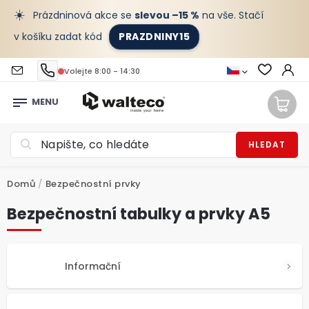
☀️
Prázdninová akce se
slevou –15 %
na vše. Stačí
v košíku zadat kód
PRAZDNINY15
Volejte 8:00 - 14:30
HLEDAT
Domů
/
Bezpečnostní prvky
Bezpečnostní tabulky a prvky A5
Informační