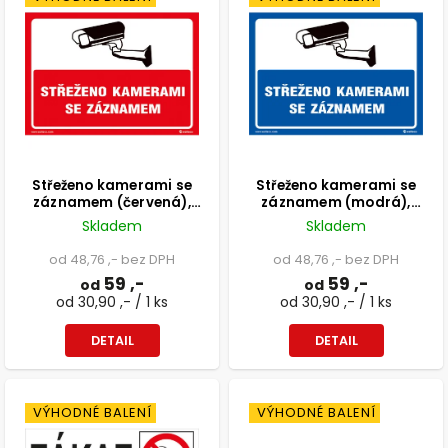
Střeženo kamerami se
Střeženo kamerami se
záznamem (červená),
záznamem (modrá),
210x148mm, formát A5,
210x148mm, formát A5,
Skladem
Skladem
samolepka
samolepka
od 48,76 ,- bez DPH
od 48,76 ,- bez DPH
59 ,-
59 ,-
od
od
od 30,90 ,- / 1 ks
od 30,90 ,- / 1 ks
DETAIL
DETAIL
VÝHODNÉ BALENÍ
VÝHODNÉ BALENÍ