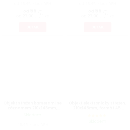
od 45,45 ,- bez DPH
od 45,45 ,- bez DPH
55 ,-
55 ,-
od
od
od 27,90 ,- / 1 ks
od 27,90 ,- / 1 ks
DETAIL
DETAIL
Objekt střežen kamerami se
Objekt elektronicky střežen,
záznamem 210x148mm,
210x148mm, formát A5,
formát A5, samolepka na
samolepka
Skladem
sklo
Skladem
45,45 ,- bez DPH