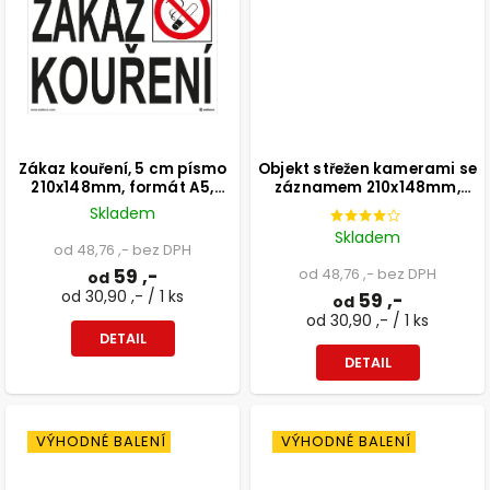
Zákaz kouření, 5 cm písmo
Objekt střežen kamerami se
210x148mm, formát A5,
záznamem 210x148mm,
samolepka
formát A5, samolepka
Skladem
Skladem
od 48,76 ,- bez DPH
59 ,-
od 48,76 ,- bez DPH
od
od 30,90 ,- / 1 ks
59 ,-
od
od 30,90 ,- / 1 ks
DETAIL
DETAIL
VÝHODNÉ BALENÍ
VÝHODNÉ BALENÍ