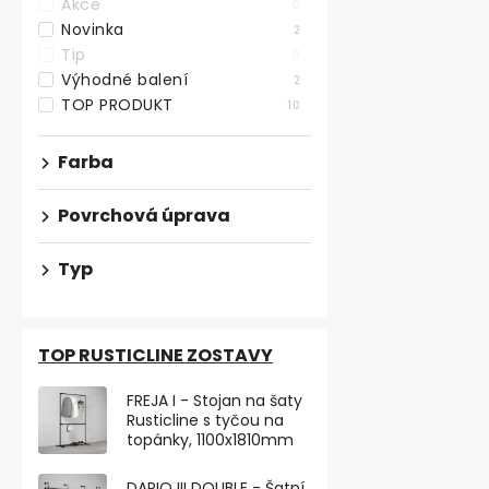
Akce
0
Novinka
2
Držiak na ná
Tip
0
Výhodné balení
2
TOP PRODUKT
10
od €2,36 bez 
€2,85
Farba
od
od €1,90 / 1 ks
Povrchová úprava
Praktický drž
v kombinácii č
Typ
výškou 51 mm, 
TOP RUSTICLINE ZOSTAVY
TOP PRODU
FREJA I - Stojan na šaty
Rusticline s tyčou na
topánky, 1100x1810mm
DARIO III DOUBLE - Šatní