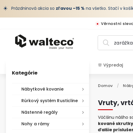
☀️
Prázdninová akcia so
zľavou –15 %
na všetko. Stačí v koš
Věrnostní slev
🌸 Výpredaj
Kategórie
EUR /
Domov
/
Náby
Nábytkové kovanie
Rúrkový systém Rusticline
Vruty, vrt
Nástenné regály
Väčšinu nášho s
kované skrutk
Nohy a rámy
ďalšie prísluše