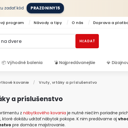
íku zadať kód
PRAZDNINY15
ový program
Návody a tipy
O nás
Doprava a platb
HĽADAŤ
📦 Výhodné balenia
💣 Najpredávanejšie
💎 Dizajno
Prihlásenie
tkové kovanie
/
Vruty, vrtáky a príslušenstvo
áky a príslušenstvo
ortimentu z
nábytkového kovania
je nutné niečím poriadne prich
y
, ktoré dokážu udržať nábytok pokope. K nim predávame aj
vhod
nstvo
pre domáce majstrovanie.