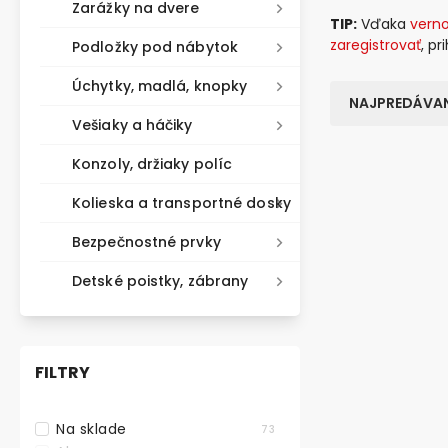
Zarážky na dvere
TIP:
Vďaka
vern
zaregistrovať
, p
Podložky pod nábytok
Úchytky, madlá, knopky
NAJPREDÁVAN
Vešiaky a háčiky
Konzoly, držiaky políc
VÝHODNÉ BA
Kolieska a transportné dosky
Bezpečnostné prvky
Detské poistky, zábrany
FILTRY
Na sklade
73