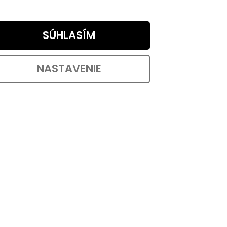
TAIL
DO KOŠÍKA
€0,71 / 1 ks
ástroje
Spojovací skrutka pre nábytok s
SÚHLASÍM
 s
oceľovým závitom M6 s výškou 30-40
mm s plastovou hlavou s...
NASTAVENIE
d:
60015
Kód:
90585