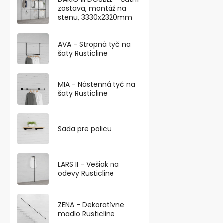
zostava, montáž na
stenu, 3330x2320mm
AVA - Stropná tyč na
šaty Rusticline
MIA - Nástenná tyč na
Kotviace skr
šaty Rusticline
4,5x60mm, 18
Skladem
Sada pre policu
€5,29 bez DPH
€6,40
€0,36 / 1 ks
LARS II - Vešiak na
odevy Rusticline
Pozinkované k
krížovou hla
a dĺžkou 60 m
ZENA - Dekoratívne
madlo Rusticline