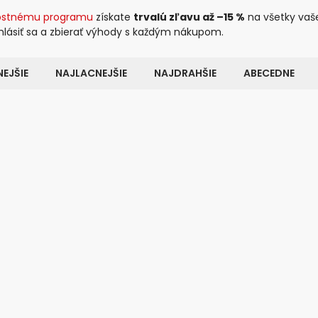
ostnému programu
získate
trvalú zľavu až –15 %
na všetky vaš
rihlásiť sa a zbierať výhody s každým nákupom.
EJŠIE
NAJLACNEJŠIE
NAJDRAHŠIE
ABECEDNE
Kód:
84818
Kó
LENÍ
TOP PRODUKT