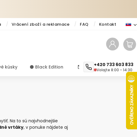
a
Vrácení zboží a reklamace
FAQ
Kontakt
+420 733 603 833
vé kúsky
⚫️ Black Edition
✨ Novinky
Návody a ti
Volajte 8:00 - 14:30
ytiť. Na to sú najvhodnejšie
né vrtáky
, v ponuke nájdete aj