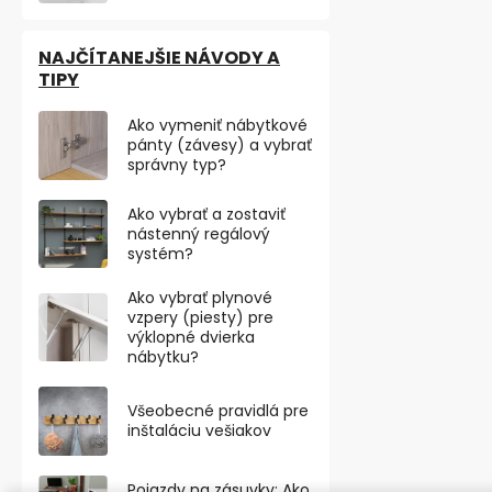
NAJČÍTANEJŠIE NÁVODY A
TIPY
Ako vymeniť nábytkové
pánty (závesy) a vybrať
správny typ?
Ako vybrať a zostaviť
nástenný regálový
systém?
Ako vybrať plynové
vzpery (piesty) pre
výklopné dvierka
Skrutky, pri
nábytku?
čierne, 16 ks
Všeobecné pravidlá pre
inštaláciu vešiakov
€2,21 bez DPH
€2,68
Pojazdy na zásuvky: Ako