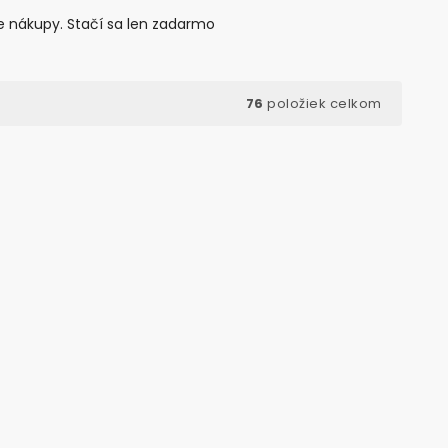
e nákupy. Stačí sa len zadarmo
76
položiek celkom
d:
60012
Kód:
3056