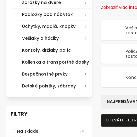
Zarážky na dvere
Zobraziť viac inf
Podložky pod nábytok
Úchytky, madlá, knopky
Veši
zost
Vešiaky a háčiky
Konzoly, držiaky políc
Poli
zost
Kolieska a transportné dosky
Bezpečnostné prvky
Konc
Detské poistky, zábrany
NAJPREDÁVAN
FILTRY
OTEVŘÍT FILTR
Na sklade
98
TIP NA DÁREK