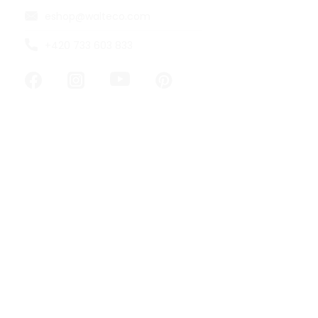
eshop
@
walteco.com
+420 733 603 833
FREJA II SING
Rusticline, v
1100x1580m
Skladem
€119,14 bez DP
€144,16