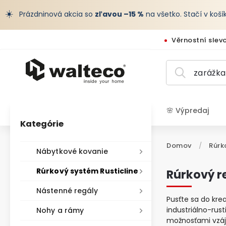
☀️
Prázdninová akcia so
zľavou –15 %
na všetko. Stačí v koš
Věrnostní slev
🌸 Výpredaj
Kategórie
EUR /
Domov
/
Rúrk
Nábytkové kovanie
Rúrkový systém Rusticline
Rúrkový r
Nástenné regály
Pusťte sa do kre
industriálno-rus
Nohy a rámy
možnosťami vzá