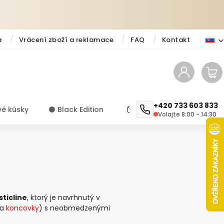
a
Vrácení zboží a reklamace
FAQ
Kontakt
+420 733 603 833
vé kúsky
⚫️ Black Edition
✨ Novinky
Návody a ti
Volajte 8:00 - 14:30
ticline
, ktorý je navrhnutý v
a
koncovky
) s neobmedzenými