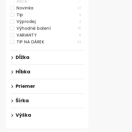
Akce
0
Novinka
31
Tip
3
Výprodej
2
Výhodné balení
15
VARIANTY
4
TIP NA DÁREK
33
Dĺžka
Hĺbka
Priemer
DARIO III DO
zostava Rust
Šírka
steny, 333
Výška
€286,40 bez D
€346,55