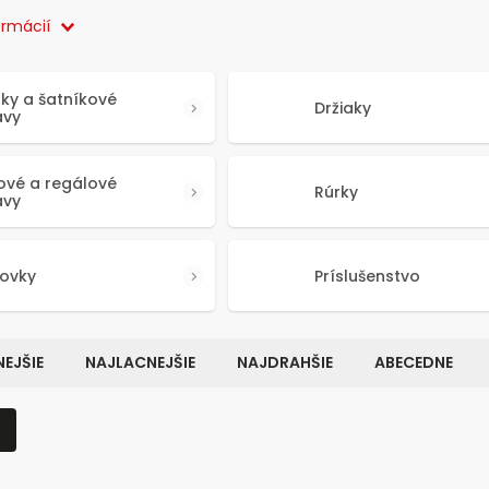
ormácií
aky a šatníkové
Držiaky
avy
cové a regálové
Rúrky
avy
ovky
Príslušenstvo
EJŠIE
NAJLACNEJŠIE
NAJDRAHŠIE
ABECEDNE
Kód:
3196
K
NOVINKA