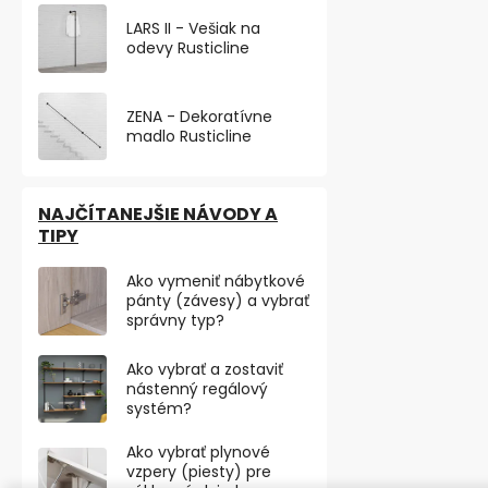
AVA - Stropn
LARS II - Vešiak na
Rusticline
odevy Rusticline
Skladem
od €44,03 bez
ZENA - Dekoratívne
€53,28
od
madlo Rusticline
Stropná tyč n
systému Rustic
NAJČÍTANEJŠIE NÁVODY A
šatne, vstupné
TIPY
Ako vymeniť nábytkové
pánty (závesy) a vybrať
správny typ?
Ako vybrať a zostaviť
nástenný regálový
systém?
Ako vybrať plynové
vzpery (piesty) pre