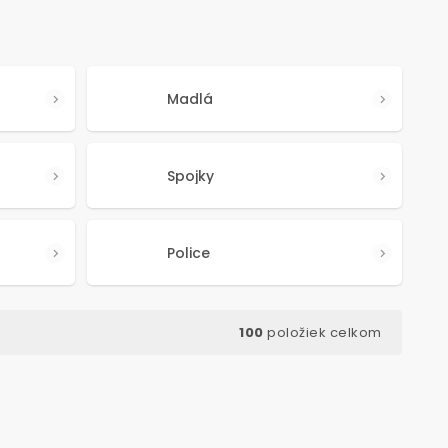
Madlá
Spojky
Police
100
položiek celkom
ód:
3205
Kód:
3184
TIP NA DÁREK