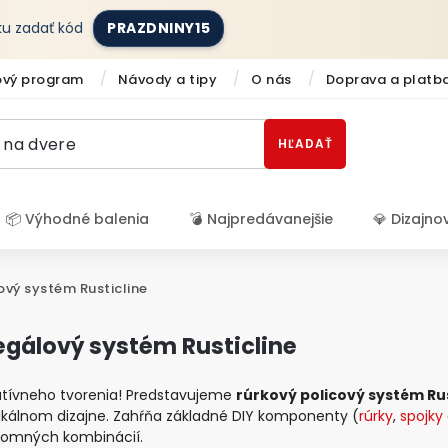
íku zadať kód
PRAZDNINY15
ový program
Návody a tipy
O nás
Doprava a platb
HĽADAŤ
📦 Výhodné balenia
💣 Najpredávanejšie
💎 Dizajno
Prihlásenie
ový systém Rusticline
egálový systém Rusticline
atívneho tvorenia! Predstavujeme
rúrkový policový systém Rus
tikálnom dizajne. Zahŕňa základné DIY komponenty (
rúrky
,
spojky
jomných kombinácií.