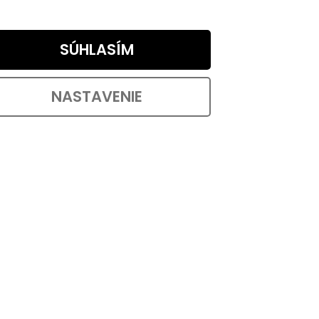
SÚHLASÍM
NASTAVENIE
zostava
Rusticline rúrka 3/4", 200mm, RT-
29, čierna
Skladem
od €4,07 bez DPH
OŠÍKA
€4,92
od
DETAIL
od €3,26 / 1 ks
LE s
systému
Čierna skrutkovacia rúrka RT-29 s
dĺžkou 200 mm pre rúrkový regálový
systém Rusticline....
Kód:
3119
Kód:
3044