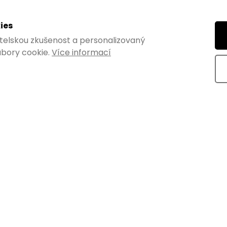
ies
vatelskou zkušenost a personalizovaný
bory cookie.
Více informací
úrka 3/4", 500mm, RT-
DARIO I SINGLE - Šatníková 
Rusticline, montáž do steny,
1100x2300mm
Skladem
Skladem
€129,38 bez DPH
DO KOŠÍKA
DO K
€156,55
vacia rúrka RT-13 s
Šatníková zostava DARIO I SING
 pre rúrkový regálový
výškou 2300 mm z rúrkového 
ne....
Rusticline ozvláštni vaše...
Kód:
3178
TIP NA DÁREK