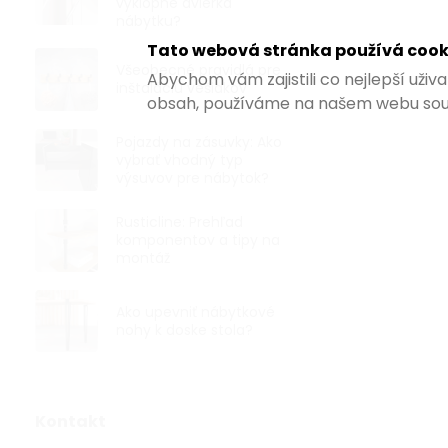
výklopné dvierka
nábytku?
Tato webová stránka používá cook
Všeobecné pravidlá pre
Abychom vám zajistili co nejlepší uži
inštaláciu vešiakov
obsah, používáme na našem webu sou
Pojazdy na zásuvky: Ako
Rusticline r
vybrať vhodný typ
13, čierna
výsuvov pre nábytok?
Rusticline: Prehľad
€5,98 bez DPH
komponentov a tipy na
montáž
€7,23
Čierna skrutko
Ako upevniť nábytkové
dĺžkou 500 mm
nohy k doske stola?
systém Rusticli
Kontakt
TIP NA DÁREK