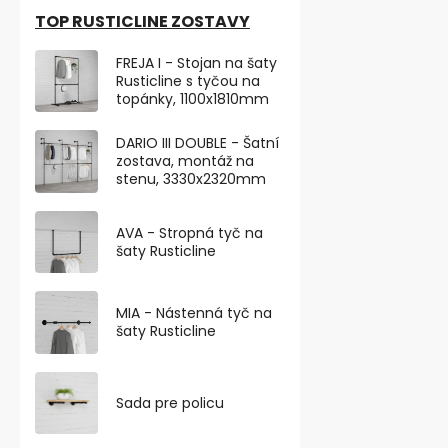
TOP RUSTICLINE ZOSTAVY
Šatníková zos
výškou 2320 
FREJA I - Stojan na šaty
Rusticline ozvl
Rusticline s tyčou na
topánky, 1100x1810mm
VARIANTY
DARIO III DOUBLE - Šatní
zostava, montáž na
TIP NA DÁREK
stenu, 3330x2320mm
AVA - Stropná tyč na
šaty Rusticline
MIA - Nástenná tyč na
šaty Rusticline
Sada pre policu