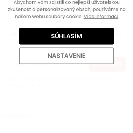
Abychom vám zajistili co nejlepší uživatelskou
Získajte prehľad o všetkých
zkušenost a personalizovaný obsah, používáme na
novinkách a akciách
našem webu soubory cookie.
Více informací
Prihláste sa na odber newslettera a získajte
informácie o novinkách, zaujímavých článkoch
SÚHLASÍM
a
exkluzívnych akciách ako prví!
NASTAVENIE
ODOBERAŤ
Vložením e-mailu súhlasíte s
podmienkami ochrany
osobných údajov
Instagram