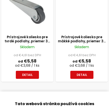
Prístrojové koliesko pre
Prístrojové koliesko pre
tvrdé podlahy, priemer 38
mäkké podlahy, priemer 38
mm, nosnosť 35kg
mm
Skladem
Skladem
od €4,61 bez DPH
od €4,61 bez DPH
€5,58
€5,58
od
od
od €3,68 / 1 ks
od €3,68 / 1 ks
DETAIL
DETAIL
Tato webová stránka používá cookies