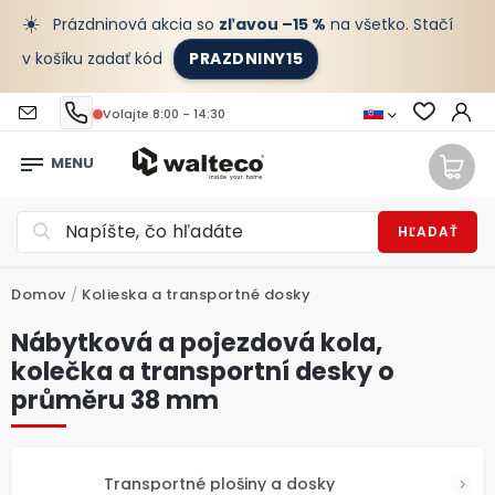
☀️
Prázdninová akcia so
zľavou –15 %
na všetko. Stačí
v košíku zadať kód
PRAZDNINY15
Volajte 8:00 - 14:30
HĽADAŤ
Domov
/
Kolieska a transportné dosky
Nábytková a pojezdová kola,
kolečka a transportní desky o
průměru 38 mm
Transportné plošiny a dosky