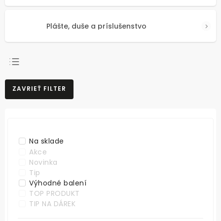
Plášte, duše a príslušenstvo
NAJPREDÁVANEJŠIE
ZAVRIEŤ FILTER
NAJLACNEJŠIE
NAJDRAHŠIE
ABECEDNE
Na sklade
Akce
Novinka
Tip
Výhodné balení
TOP PRODUKT
TIP NA DÁREK