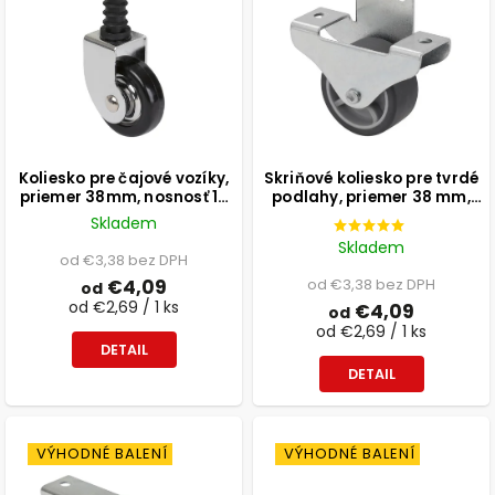
Koliesko pre čajové vozíky,
Skriňové koliesko pre tvrdé
priemer 38mm, nosnosť 15
podlahy, priemer 38 mm,
kg
nosnosť 45 kg
Skladem
Skladem
od €3,38 bez DPH
€4,09
od €3,38 bez DPH
od
od €2,69 / 1 ks
€4,09
od
od €2,69 / 1 ks
DETAIL
DETAIL
VÝHODNÉ BALENÍ
VÝHODNÉ BALENÍ