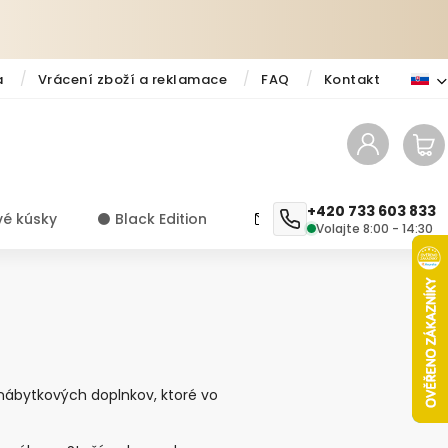
a
Vrácení zboží a reklamace
FAQ
Kontakt
+420 733 603 833
vé kúsky
⚫️ Black Edition
✨ Novinky
Návody a ti
Volajte 8:00 - 14:30
 nábytkových doplnkov, ktoré vo