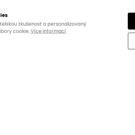
ies
vatelskou zkušenost a personalizovaný
bory cookie.
Více informací
170mm, nosnosť 20 kg,
Nábytková noha Nordic, výš
160mm, kónická/šikmá, buk
lakovaný
Skladem
€10,89 bez DPH
DO K
€13,18
DETAIL
s
Štýlová lakovaná buková náby
noha s celkovou výškou 160 m
é konzoly v obľúbenej
priemerom 48 mm/priemer 24 
 s hĺbkou 170 mm a
 s nosnosťou 20...