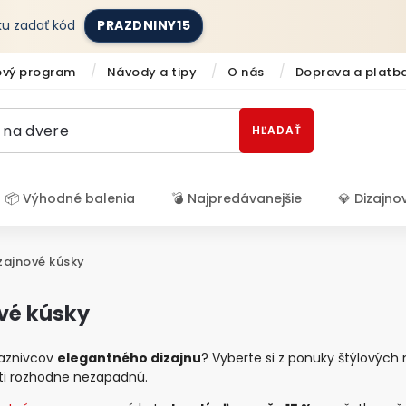
íku zadať kód
PRAZDNINY15
ový program
Návody a tipy
O nás
Doprava a platb
HĽADAŤ
📦 Výhodné balenia
💣 Najpredávanejšie
💎 Dizajno
Prihlásenie
izajnové kúsky
ové kúsky
iaznivcov
elegantného dizajnu
? Vyberte si z ponuky štýlových
i rozhodne nezapadnú.