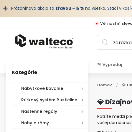
☀️
Prázdninová akcia so
zľavou –15 %
na všetko. Stačí v koš
Věrnostní slev
🌸 Výpredaj
Kategórie
EUR /
Domov
/
💎 D
Nábytkové kovanie
Rúrkový systém Rusticline
💎 Dizajn
Nástenné regály
Patríte medzi pr
vašej domácnost
Nohy a rámy