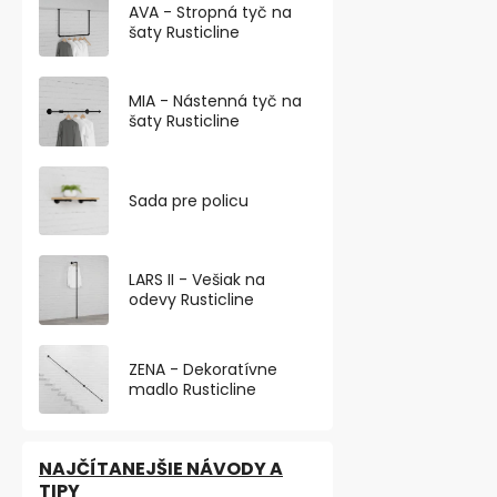
AVA - Stropná tyč na
€23,18 bez DP
šaty Rusticline
€28,05
Štýlová vešiak
MIA - Nástenná tyč na
mm a výškou 
šaty Rusticline
piatimi háčikm
Sada pre policu
LARS II - Vešiak na
odevy Rusticline
ZENA - Dekoratívne
madlo Rusticline
NAJČÍTANEJŠIE NÁVODY A
TIPY