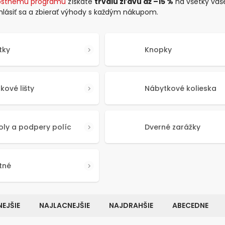
ostnému programu
získate
trvalú zľavu až –15 %
na všetky vaš
rihlásiť sa a zbierať výhody s každým nákupom.
tky
Knopky
kové lišty
Nábytkové kolieska
oly a podpery políc
Dverné zarážky
tné
EJŠIE
NAJLACNEJŠIE
NAJDRAHŠIE
ABECEDNE