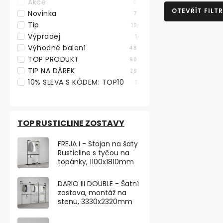
Akce
0
OTEVŘÍT FILTR
Novinka
7
Tip
10
Výprodej
1
Výhodné balení
48
TOP PRODUKT
90
TIP NA DÁREK
26
10% SLEVA S KÓDEM: TOP10
1
TOP RUSTICLINE ZOSTAVY
FREJA I - Stojan na šaty
Rusticline s tyčou na
topánky, 1100x1810mm
DARIO III DOUBLE - Šatní
Vešiaková li
zostava, montáž na
háčiky, čier
stenu, 3330x2320mm
Skladem