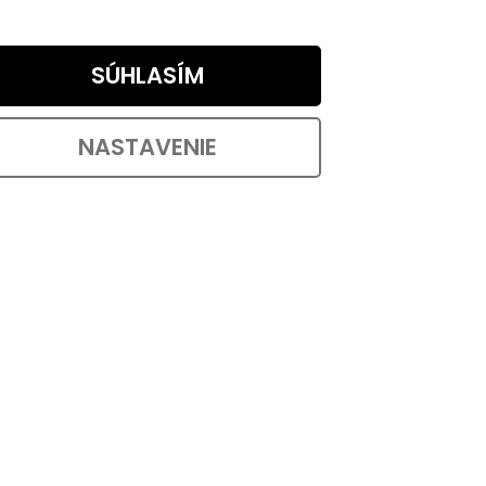
SÚHLASÍM
NASTAVENIE
ka
Vešiak A2, kov, čierny
Skladem
od €3,38 bez DPH
OŠÍKA
€4,09
od
DETAIL
od €2,68 / 1 ks
tková
m a
Klasický vešiak A2 v čiernom
mm v...
prevedení z radu Black Edition so
šírkou 20 mm, výškou 120 mm a...