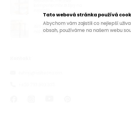
Rusticline: Prehľad
komponentov a tipy na
montáž
Tato webová stránka používá cook
Abychom vám zajistili co nejlepší uži
Ako upevniť nábytkové
obsah, používáme na našem webu sou
nohy k doske stola?
Kontakt
Konzola 150x
čierna, pár
eshop
@
walteco.com
Skladem
od €7 bez DPH
+420 733 603 833
€8,47
od
od €4,24 / 1 k
Minimalistick
čiernej farbe
výškou 150 mm