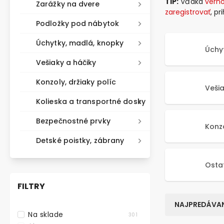
TIP:
Vďaka
vern
Zarážky na dvere
zaregistrovať
, p
Podložky pod nábytok
Úchytky, madlá, knopky
Úchy
Vešiaky a háčiky
Konzoly, držiaky políc
Vešia
Kolieska a transportné dosky
Bezpečnostné prvky
Konz
Detské poistky, zábrany
Osta
FILTRY
NAJPREDÁVAN
Na sklade
301