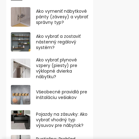
Ako vymeniť nábytkové
pánty (závesy) a vybrať
Dizajnové ná
správny typ?
priemer 40m
platničkou, 
Ako vybrať a zostaviť
nástenný regálový
€4,07 bez DPH
systém?
€4,92
Ako vybrať plynové
vzpery (piesty) pre
Otočné dizajn
výklopné dvierka
s brzdou s p
nábytku?
dynamickou no
Všeobecné pravidlá pre
inštaláciu vešiakov
VÝPRODEJ
Pojazdy na zásuvky: Ako
vybrať vhodný typ
výsuvov pre nábytok?