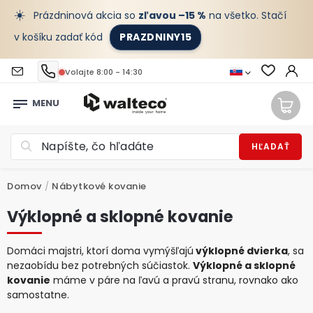
☀️
Prázdninová akcia so
zľavou –15 %
na všetko. Stačí
v košíku zadať kód
PRAZDNINY15
Volajte 8:00 - 14:30
HĽADAŤ
Domov
/
Nábytkové kovanie
Výklopné a sklopné kovanie
Domáci majstri, ktorí doma vymýšľajú
výklopné dvierka
, sa
nezaobídu bez potrebných súčiastok.
Výklopné a sklopné
kovanie
máme v páre na ľavú a pravú stranu, rovnako ako
samostatne.