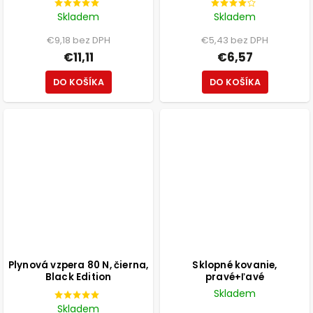
Skladem
Skladem
€9,18 bez DPH
€5,43 bez DPH
€11,11
€6,57
DO KOŠÍKA
DO KOŠÍKA
Plynová vzpera 80 N, čierna,
Sklopné kovanie,
Black Edition
pravé+ľavé
Skladem
Skladem