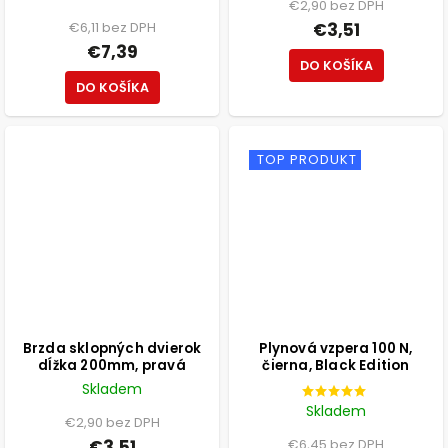
€2,90 bez DPH
€6,11 bez DPH
€3,51
€7,39
DO KOŠÍKA
DO KOŠÍKA
TOP PRODUKT
Brzda sklopných dvierok
Plynová vzpera 100 N,
dĺžka 200mm, pravá
čierna, Black Edition
Skladem
Skladem
€2,90 bez DPH
€3,51
€6,45 bez DPH