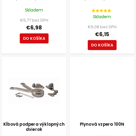
Skladem
Skladem
€5,77 bez DPH
€6,98
€5,08 bez DPH
€6,15
DO KOŠÍKA
DO KOŠÍKA
Kĺbová podpera výklopných
Plynová vzpera 100N
dvierok