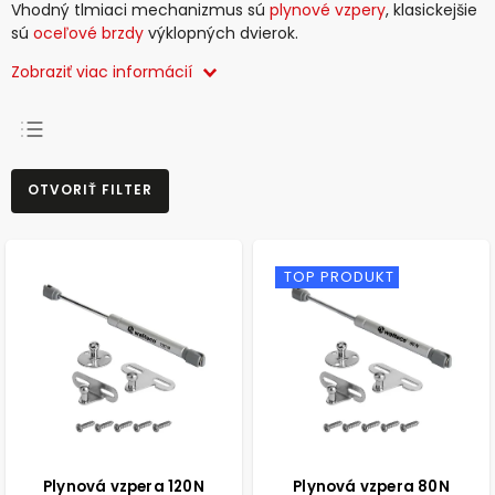
Vhodný tlmiaci mechanizmus sú
plynové vzpery
, klasickejšie
sú
oceľové brzdy
výklopných dvierok.
Zobraziť viac informácií
NAJPREDÁVANEJŠIE
OTVORIŤ FILTER
NAJLACNEJŠIE
NAJDRAHŠIE
ABECEDNE
TOP PRODUKT
Plynová vzpera 120N
Plynová vzpera 80N