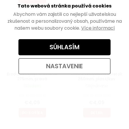
Tato webová stránka používá cookies
Abychom vám zajistili co nejlepší uživatelskou
zkušenost a personalizovaný obsah, používáme na
našem webu soubory cookie.
Více informací
SÚHLASÍM
NASTAVENIE
Brzda sklopných dvierok
Brzda sklopných dvierok
275mm, pravá
250mm, plast/kov
Skladem
Objednáno
€3,38 bez DPH
€3,38 bez DPH
€4,09
€4,09
DO KOŠÍKA
DETAIL