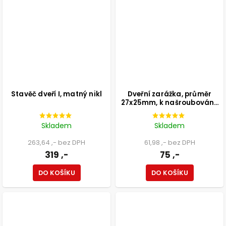
Stavěč dveří I, matný nikl
Dveřní zarážka, průměr
27x25mm, k našroubování,
nerez
Skladem
Skladem
263,64 ,- bez DPH
61,98 ,- bez DPH
319 ,-
75 ,-
DO KOŠÍKU
DO KOŠÍKU