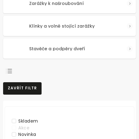
Zarážky k našroubování
Klínky a volně stojící zarážky
Stavěče a podpěry dveří
NEJPRODÁVANĚJŠÍ
ZAVŘÍT FILTR
NEJLEVNĚJŠÍ
NEJDRAŽŠÍ
ABECEDNĚ
Skladem
Akce
Novinka