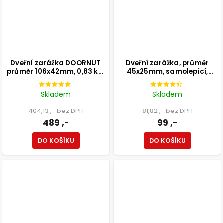
Dveřní zarážka DOORNUT
Dveřní zarážka, průměr
průměr 106x42mm, 0,83 kg,
45x25mm, samolepicí,
volně stojící, matný chrom
matný nikl
Skladem
Skladem
404,13 ,- bez DPH
81,82 ,- bez DPH
489 ,-
99 ,-
DO KOŠÍKU
DO KOŠÍKU