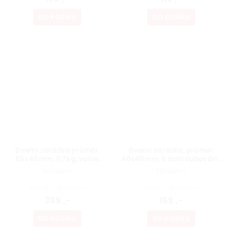
DO KOŠÍKU
DO KOŠÍKU
Dveřní zarážka průměr
Dveřní zarážka, průměr
65x45mm, 0,7kg, volně
40x40mm, k našroubování,
stojící, kartáčovaná nerez
matný nikl
Skladem
Skladem
304,96 ,- bez DPH
131,40 ,- bez DPH
369 ,-
159 ,-
DO KOŠÍKU
DO KOŠÍKU