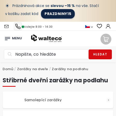
☀️
Prázdninová akce se
slevou –15 %
na vše. Stačí
v košíku zadat kód
PRAZDNINY15
Volejte 8:00 - 14:30
HLEDAT
Domů
/
Zarážky na dveře
/
Zarážky na podlahu
Stříbrné dveřní zarážky na podlahu
Samolepící zarážky