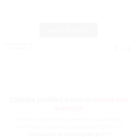
Načíst 13 dalších
Nacházíte se
1
2
na straně 1 z
2.
Získejte přehled o všech
novinkách
a akcích
Přihlaste se k odběru newsletteru a získejte
informace o novinkách, zajímavých článcích
a
exkluzivních akcích jako první!