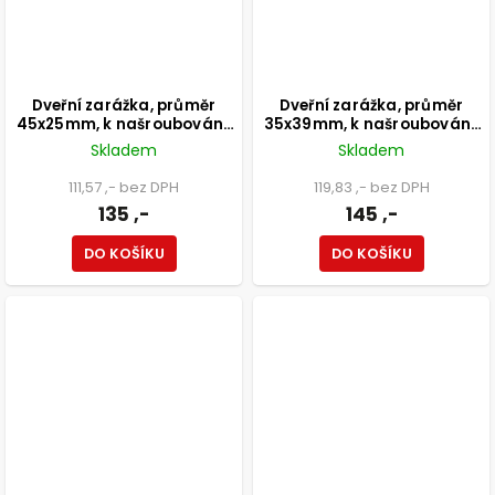
Dveřní zarážka, průměr
Dveřní zarážka, průměr
45x25mm, k našroubování,
35x39mm, k našroubování,
nerez design
chrom
Skladem
Skladem
111,57 ,- bez DPH
119,83 ,- bez DPH
135 ,-
145 ,-
DO KOŠÍKU
DO KOŠÍKU