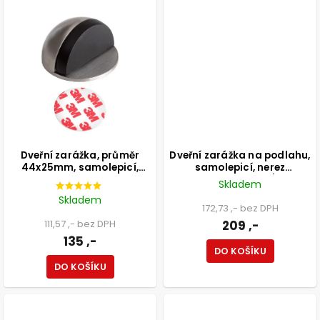
Dveřní zarážka, průměr
Dveřní zarážka na podlahu,
44x25mm, samolepicí,
samolepicí, nerez
nerez
kartáčovaná, sklo/černá
Skladem
Skladem
172,73 ,- bez DPH
111,57 ,- bez DPH
209 ,-
135 ,-
DO KOŠÍKU
DO KOŠÍKU