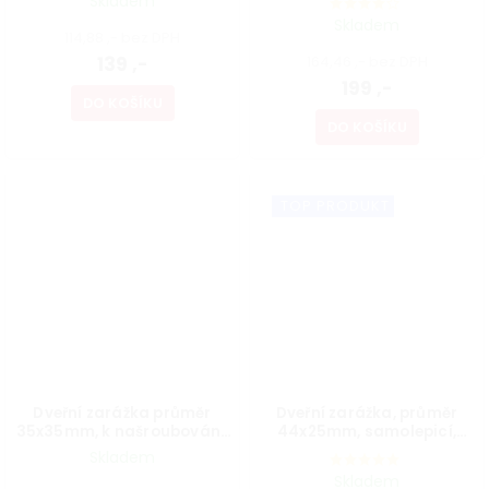
Skladem
Skladem
114,88 ,- bez DPH
139 ,-
164,46 ,- bez DPH
199 ,-
DO KOŠÍKU
DO KOŠÍKU
TOP PRODUKT
Dveřní zarážka průměr
Dveřní zarážka, průměr
35x35mm, k našroubování,
44x25mm, samolepicí,
nerez kartáčovaná
matný chrom
Skladem
Skladem