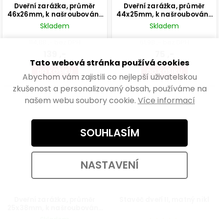
Dveřní zarážka, průměr
Dveřní zarážka, průměr
46x26mm, k našroubování,
44x25mm, k našroubování,
chrom
matný chrom
Skladem
Skladem
114,88 ,- bez DPH
61,98 ,- bez DPH
139 ,-
75 ,-
Tato webová stránka používá cookies
DO KOŠÍKU
DO KOŠÍKU
Abychom vám zajistili co nejlepší uživatelskou
zkušenost a personalizovaný obsah, používáme na
našem webu soubory cookie.
Více informací
SOUHLASÍM
NASTAVENÍ
Dveřní zarážka, průměr
Stavěč dveří II, matný nikl
25x38mm, k našroubování,
matný nikl