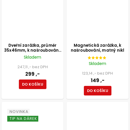
Dveřní zarážka, průměr
Magnetická zarážka, k
35x46mm, k našroubování,
našroubování, matný nikl
nerez
Skladem
Skladem
247,11 ,- bez DPH
299 ,-
123,14 ,- bez DPH
149 ,-
DO KOŠÍKU
DO KOŠÍKU
NOVINKA
TIP NA DÁREK