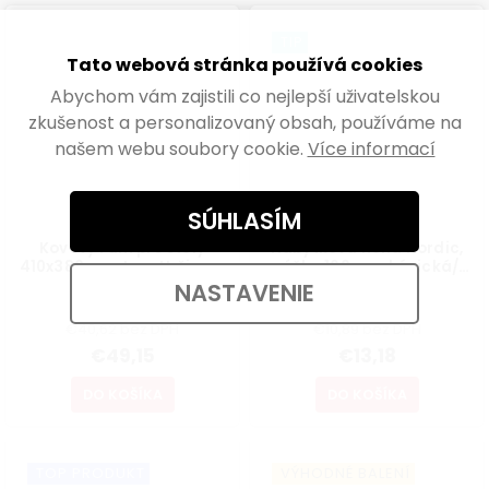
TIP
Tato webová stránka používá cookies
Abychom vám zajistili co nejlepší uživatelskou
zkušenost a personalizovaný obsah, používáme na
našem webu soubory cookie.
Více informací
SÚHLASÍM
Kovový rám pre stoly
Nábytková noha Nordic,
410x380mm, tvar U, čierny
výška 160mm, kónická/
šikmá, buk lakovaný
NASTAVENIE
Skladem
Skladem
€40,62 bez DPH
€10,89 bez DPH
€49,15
€13,18
DO KOŠÍKA
DO KOŠÍKA
TOP PRODUKT
VÝHODNÉ BALENÍ