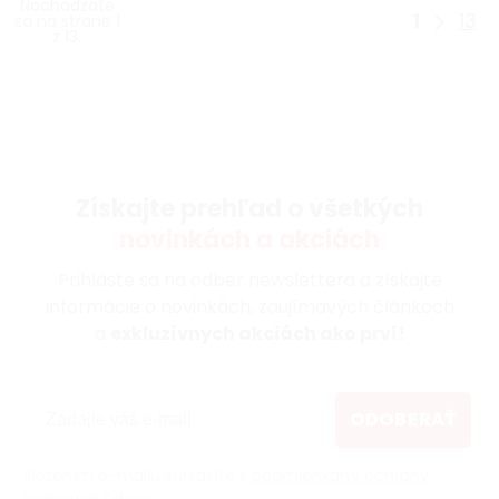
Nachádzate
1
13
sa na strane 1
z 13.
Získajte prehľad o všetkých
novinkách a akciách
Prihláste sa na odber newslettera a získajte
informácie o novinkách, zaujímavých článkoch
a
exkluzívnych akciách ako prví!
ODOBERAŤ
Vložením e-mailu súhlasíte s
podmienkami ochrany