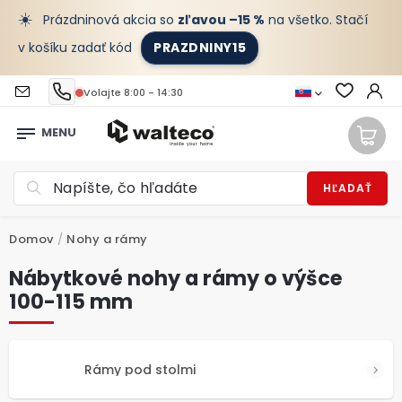
☀️
Prázdninová akcia so
zľavou –15 %
na všetko. Stačí
v košíku zadať kód
PRAZDNINY15
Volajte 8:00 - 14:30
HĽADAŤ
Domov
/
Nohy a rámy
Nábytkové nohy a rámy o výšce
100-115 mm
Rámy pod stolmi