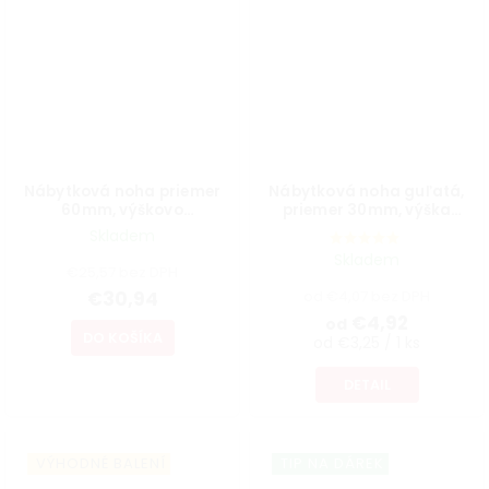
Nábytková noha priemer
Nábytková noha guľatá,
60mm, výškovo
priemer 30mm, výška
nastaviteľná 700-1100mm,
300mm, biela
Skladem
brúsený nikel
Skladem
€25,57 bez DPH
€30,94
od €4,07 bez DPH
€4,92
od
DO KOŠÍKA
od €3,25 / 1 ks
DETAIL
VÝHODNÉ BALENÍ
TIP NA DÁREK