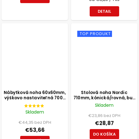
DETAIL
TOP PRODUKT
Nábytková noha 60x60mm,
Stolová noha Nordic
výškovo nastaviteľná 700-
710mm, kónická/rovná, buk
1100mm, brúsený nikel
lakovaný biely
Skladem
Skladem
€23,86 bez DPH
€44,35 bez DPH
€28,87
€53,66
DO KOŠÍKA