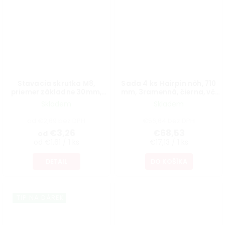
Stavacia skrutka M8,
Sada 4 ks Hairpin nôh, 710
priemer základne 30mm,
mm, 3ramenná, čierna, vč.
výška 40mm, otočná,
podložiek a skrutiek
Skladem
Skladem
čierna
od €2,69 bez DPH
€56,64 bez DPH
€3,26
€68,53
od
od €1,61 / 1 ks
€17,13 / 1 ks
DETAIL
DO KOŠÍKA
TIP NA DÁREK