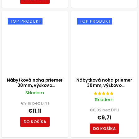
TOP PRODUKT
TOP PRODUKT
Nábytková noha priemer
Nábytková noha priemer
38mm, výškovo
30mm, výškovo
nastaviteľná 100-115mm,
nastaviteľná 210-350mm,
Skladem
250kg, matná čierna
čierna
Skladem
€9,18 bez DPH
€11,11
€8,02 bez DPH
€9,71
DO KOŠÍKA
DO KOŠÍKA