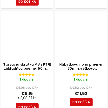
DO KOŠÍKA
Stavacia skrutka M8 s PTFE
Nábytková noha priemer
základňou priemer 50mm,
30mm, výškovo
výška 25mm, svetlosivá, 2
nastaviteľná 300-500mm,
ks
biela
Skladem
Skladem
€5,08 bez DPH
€9,52 bez DPH
€6,15
€11,52
€3,08 / 1 ks
DO KOŠÍKA
DO KOŠÍKA