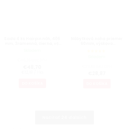
Sada 4 ks Hairpin nôh, 406
Nábytková noha priemer
mm, 3ramenná, čierna, vč.
60mm, výškovo
podložiek a vrutov
nastaviteľná 700-1100mm,
Skladem
sivá
Skladem
€40,25 bez DPH
€48,70
€23,86 bez DPH
€12,18 / 1 ks
€28,87
DO KOŠÍKA
DO KOŠÍKA
Načítať 24 ďalších