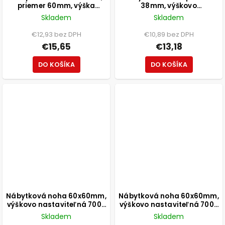
priemer 60mm, výška
38mm, výškovo
800mm, čierna
nastaviteľná 150-165mm,
Skladem
Skladem
250kg, brúsený nikel
€12,93 bez DPH
€10,89 bez DPH
€15,65
€13,18
DO KOŠÍKA
DO KOŠÍKA
Nábytková noha 60x60mm,
Nábytková noha 60x60mm,
výškovo nastaviteľná 700-
výškovo nastaviteľná 700-
1100mm, chróm
1100mm, čierna
Skladem
Skladem