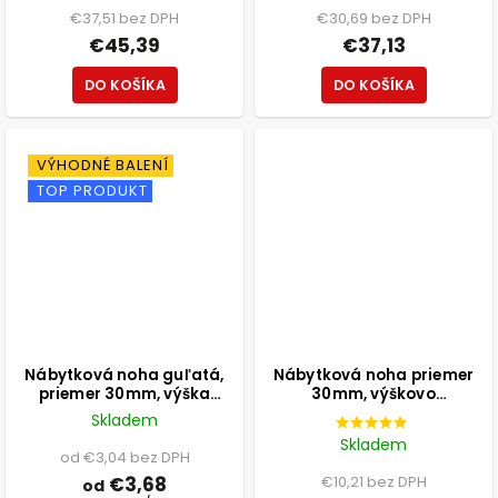
€37,51 bez DPH
€30,69 bez DPH
€45,39
€37,13
DO KOŠÍKA
DO KOŠÍKA
VÝHODNÉ BALENÍ
TOP PRODUKT
Nábytková noha guľatá,
Nábytková noha priemer
priemer 30mm, výška
30mm, výškovo
100mm, biela
nastaviteľná 300-500mm,
Skladem
chróm
Skladem
od €3,04 bez DPH
€3,68
€10,21 bez DPH
od