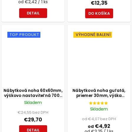
od €2,42 / 1 ks
€12,35
DETAIL
DO KOŠÍKA
TOP PRODUKT
VÝHODNÉ BALENÍ
Nábytková noha 60x60mm,
Nábytková noha guľatá,
výškovo nastaviteľná 700-
priemer 30mm, výška
1100mm, sivá
300mm, čierna
Skladem
Skladem
€24,55 bez DPH
€29,70
od €4,07 bez DPH
€4,92
od
DETAIL
od €3,25 / 1 ks