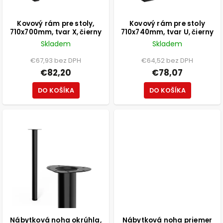
Kovový rám pre stoly,
Kovový rám pre stoly
710x700mm, tvar X, čierny
710x740mm, tvar U, čierny
Skladem
Skladem
€67,93 bez DPH
€64,52 bez DPH
€82,20
€78,07
DO KOŠÍKA
DO KOŠÍKA
Nábytková noha okrúhla,
Nábytková noha priemer