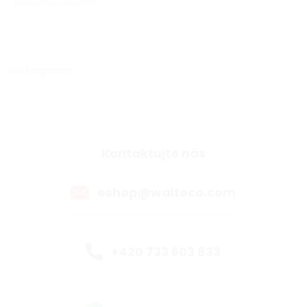
osobných údajov
Instagram
Kontaktujte nás
eshop@walteco.com
+420 733 603 833