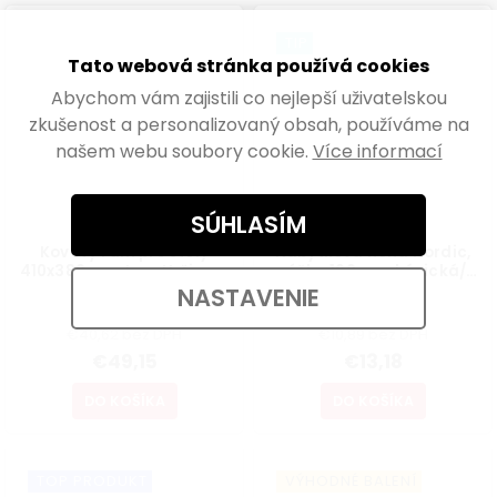
TIP
Tato webová stránka používá cookies
Abychom vám zajistili co nejlepší uživatelskou
zkušenost a personalizovaný obsah, používáme na
našem webu soubory cookie.
Více informací
SÚHLASÍM
Kovový rám pre stoly
Nábytková noha Nordic,
410x380mm, tvar U, čierny
výška 160mm, kónická/
šikmá, buk lakovaný
NASTAVENIE
Skladem
Skladem
€40,62 bez DPH
€10,89 bez DPH
€49,15
€13,18
DO KOŠÍKA
DO KOŠÍKA
TOP PRODUKT
VÝHODNÉ BALENÍ