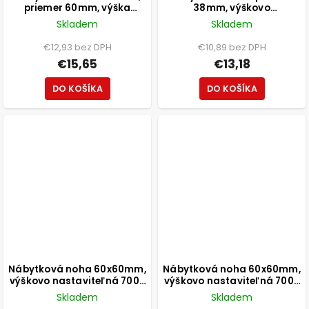
priemer 60mm, výška
38mm, výškovo
800mm, čierna
nastaviteľná 150-165mm,
Skladem
Skladem
250kg, brúsený nikel
€12,93 bez DPH
€10,89 bez DPH
€15,65
€13,18
DO KOŠÍKA
DO KOŠÍKA
Nábytková noha 60x60mm,
Nábytková noha 60x60mm,
výškovo nastaviteľná 700-
výškovo nastaviteľná 700-
1100mm, chróm
1100mm, čierna
Skladem
Skladem