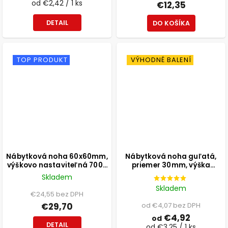
od €2,42 / 1 ks
€12,35
DETAIL
DO KOŠÍKA
TOP PRODUKT
VÝHODNÉ BALENÍ
Nábytková noha 60x60mm,
Nábytková noha guľatá,
výškovo nastaviteľná 700-
priemer 30mm, výška
1100mm, sivá
300mm, čierna
Skladem
Skladem
€24,55 bez DPH
€29,70
od €4,07 bez DPH
€4,92
od
DETAIL
od €3,25 / 1 ks