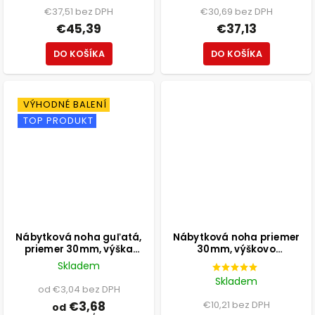
€37,51 bez DPH
€30,69 bez DPH
€45,39
€37,13
DO KOŠÍKA
DO KOŠÍKA
VÝHODNÉ BALENÍ
TOP PRODUKT
Nábytková noha guľatá,
Nábytková noha priemer
priemer 30mm, výška
30mm, výškovo
100mm, biela
nastaviteľná 300-500mm,
Skladem
chróm
Skladem
od €3,04 bez DPH
€3,68
€10,21 bez DPH
od