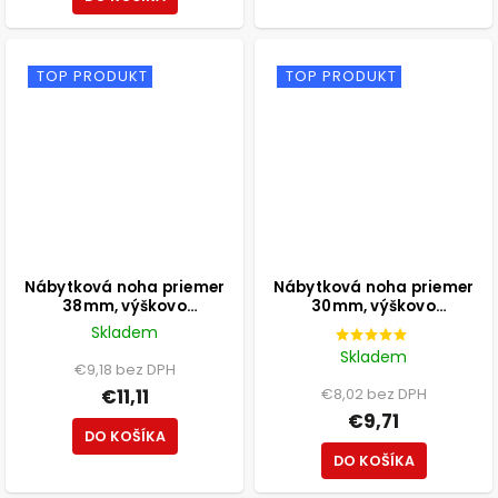
TOP PRODUKT
TOP PRODUKT
Nábytková noha priemer
Nábytková noha priemer
38mm, výškovo
30mm, výškovo
nastaviteľná 100-115mm,
nastaviteľná 210-350mm,
Skladem
250kg, matná čierna
čierna
Skladem
€9,18 bez DPH
€11,11
€8,02 bez DPH
€9,71
DO KOŠÍKA
DO KOŠÍKA