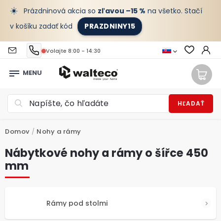
☀️
Prázdninová akcia so
zľavou –15 %
na všetko. Stačí
v košíku zadať kód
PRAZDNINY15
Volajte 8:00 - 14:30
HĽADAŤ
Domov
/
Nohy a rámy
Nábytkové nohy a rámy o šířce 450
mm
Rámy pod stolmi