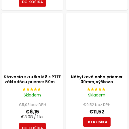
DO KOŠÍKA
Stavacia skrutka M8 s PTFE
Nábytková noha priemer
základňou priemer 50mm,
30mm, výškovo
výška 25mm, svetlosivá, 2
nastaviteľná 300-500mm,
ks
biela
Skladem
Skladem
€5,08 bez DPH
€9,52 bez DPH
€6,15
€11,52
€3,08 / 1 ks
DO KOŠÍKA
DO KOŠÍKA