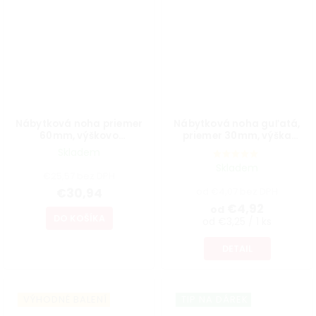
Nábytková noha priemer
Nábytková noha guľatá,
60mm, výškovo
priemer 30mm, výška
nastaviteľná 700-1100mm,
300mm, biela
Skladem
brúsený nikel
Skladem
€25,57 bez DPH
€30,94
od €4,07 bez DPH
€4,92
od
DO KOŠÍKA
od €3,25 / 1 ks
DETAIL
VÝHODNÉ BALENÍ
TIP NA DÁREK