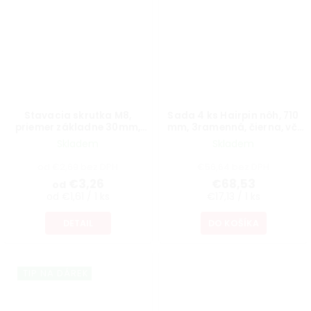
Stavacia skrutka M8,
Sada 4 ks Hairpin nôh, 710
priemer základne 30mm,
mm, 3ramenná, čierna, vč.
výška 40mm, otočná,
podložiek a skrutiek
Skladem
Skladem
čierna
od €2,69 bez DPH
€56,64 bez DPH
€3,26
€68,53
od
od €1,61 / 1 ks
€17,13 / 1 ks
DETAIL
DO KOŠÍKA
TIP NA DÁREK