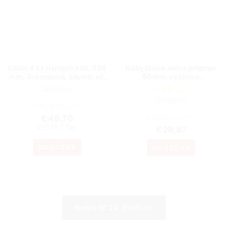
Sada 4 ks Hairpin nôh, 406
Nábytková noha priemer
mm, 3ramenná, čierna, vč.
60mm, výškovo
podložiek a vrutov
nastaviteľná 700-1100mm,
Skladem
sivá
Skladem
€40,25 bez DPH
€48,70
€23,86 bez DPH
€12,18 / 1 ks
€28,87
DO KOŠÍKA
DO KOŠÍKA
Načítať 24 ďalších