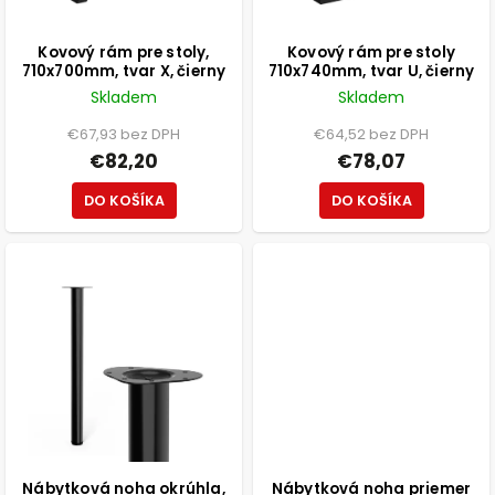
Kovový rám pre stoly,
Kovový rám pre stoly
710x700mm, tvar X, čierny
710x740mm, tvar U, čierny
Skladem
Skladem
€67,93 bez DPH
€64,52 bez DPH
€82,20
€78,07
DO KOŠÍKA
DO KOŠÍKA
Nábytková noha okrúhla,
Nábytková noha priemer