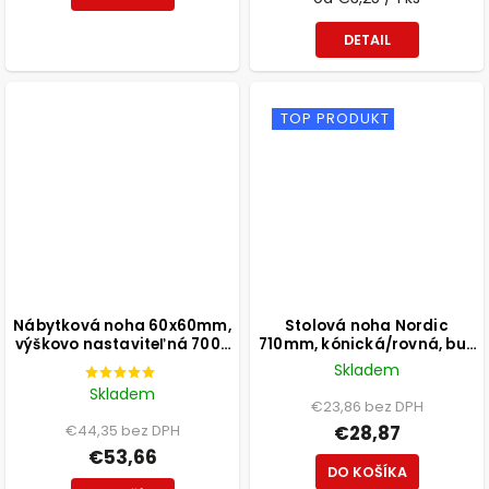
DETAIL
TOP PRODUKT
Nábytková noha 60x60mm,
Stolová noha Nordic
výškovo nastaviteľná 700-
710mm, kónická/rovná, buk
1100mm, brúsený nikel
lakovaný biely
Skladem
Skladem
€23,86 bez DPH
€44,35 bez DPH
€28,87
€53,66
DO KOŠÍKA