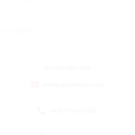
osobných údajov
Instagram
Kontaktujte nás
eshop@walteco.com
+420 733 603 833