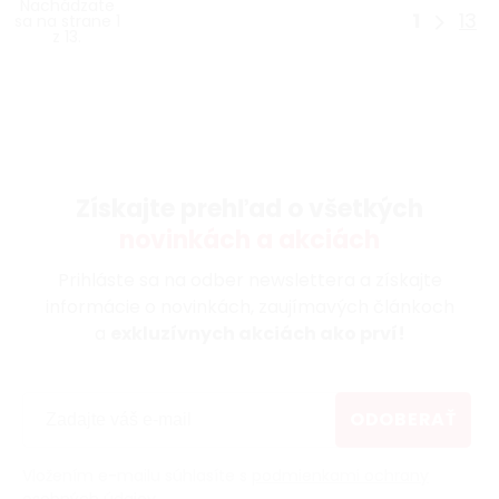
Nachádzate
1
13
sa na strane 1
z 13.
Získajte prehľad o všetkých
novinkách a akciách
Prihláste sa na odber newslettera a získajte
informácie o novinkách, zaujímavých článkoch
a
exkluzívnych akciách ako prví!
ODOBERAŤ
Vložením e-mailu súhlasíte s
podmienkami ochrany