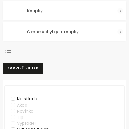
Knopky
Čierne úchytky a knopky
NAJPREDÁVANEJŠIE
ZAVRIEŤ FILTER
NAJLACNEJŠIE
NAJDRAHŠIE
ABECEDNE
Na sklade
Akce
Novinka
Tip
Výprodej