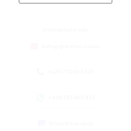
Kontaktujte nás
eshop@walteco.com
+420 733 603 833
+420 733 603 833
Otvoriť live chat