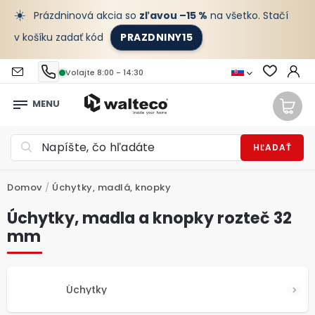
☀️
Prázdninová akcia so
zľavou –15 %
na všetko. Stačí
v košíku zadať kód
PRAZDNINY15
Volajte 8:00 - 14:30
HĽADAŤ
Domov
/
Úchytky, madlá, knopky
Úchytky, madla a knopky rozteč 32
mm
Úchytky