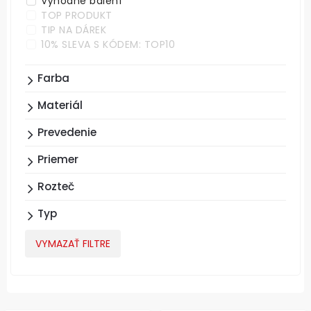
Výhodné balení
TOP PRODUKT
TIP NA DÁREK
10% SLEVA S KÓDEM: TOP10
Farba
Materiál
Prevedenie
Priemer
Rozteč
Typ
VYMAZAŤ FILTRE