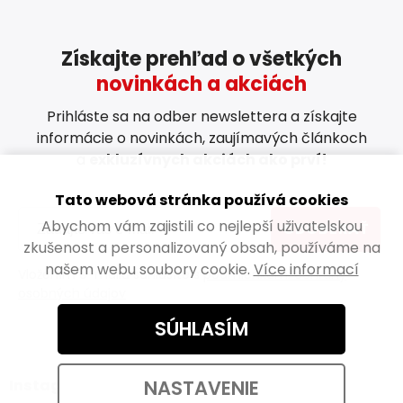
Získajte prehľad o všetkých
novinkách a akciách
Prihláste sa na odber newslettera a získajte
informácie o novinkách, zaujímavých článkoch
a
exkluzívnych akciách ako prví!
Tato webová stránka používá cookies
Abychom vám zajistili co nejlepší uživatelskou
ODOBERAŤ
zkušenost a personalizovaný obsah, používáme na
našem webu soubory cookie.
Více informací
Vložením e-mailu súhlasíte s
podmienkami ochrany
osobných údajov
SÚHLASÍM
NASTAVENIE
Instagram