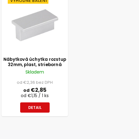
VÝHODNÉ BALENÍ
Nábytková úchytka rozstup
32mm, plast, strieborná
Skladem
od €2,36 bez DPH
€2,85
od
od €1,15 / 1 ks
DETAIL