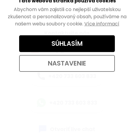
Tato webová stránka používá cookies
Abychom vám zajistili co nejlepší uživatelskou
zkušenost a personalizovaný obsah, používáme na
našem webu soubory cookie.
Více informací
Kontaktujte nás
SÚHLASÍM
eshop@walteco.com
NASTAVENIE
+420 733 603 833
+420 733 603 833
Otvoriť live chat