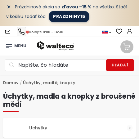
☀️
Prázdninová akcia so
zľavou –15 %
na všetko. Stačí
v košíku zadať kód
PRAZDNINY15
Volajte 8:00 - 14:30
HĽADAŤ
Domov
/
Úchytky, madlá, knopky
Úchytky, madla a knopky z broušené
mědi
Úchytky