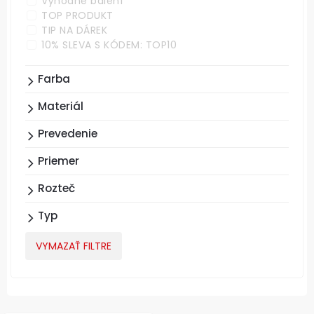
Výhodné balení
TOP PRODUKT
TIP NA DÁREK
10% SLEVA S KÓDEM: TOP10
Farba
Materiál
Prevedenie
Priemer
Rozteč
Typ
VYMAZAŤ FILTRE