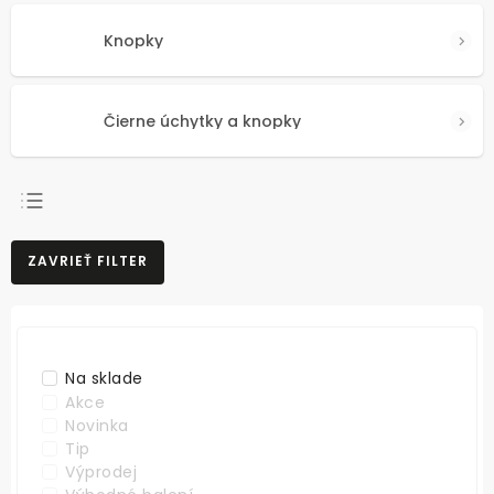
Knopky
Čierne úchytky a knopky
NAJPREDÁVANEJŠIE
ZAVRIEŤ FILTER
NAJLACNEJŠIE
NAJDRAHŠIE
ABECEDNE
Na sklade
Akce
Novinka
Tip
Výprodej