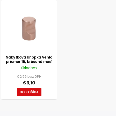
Nábytková knopka Venlo
priemer 15, brúsená meď
Skladem
€2,56 bez DPH
€3,10
DO KOŠÍKA