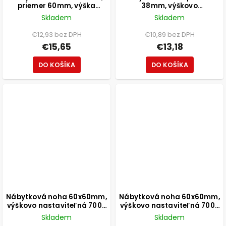
priemer 60mm, výška
38mm, výškovo
800mm, čierna
nastaviteľná 150-165mm,
Skladem
Skladem
250kg, brúsený nikel
€12,93 bez DPH
€10,89 bez DPH
€15,65
€13,18
DO KOŠÍKA
DO KOŠÍKA
Nábytková noha 60x60mm,
Nábytková noha 60x60mm,
výškovo nastaviteľná 700-
výškovo nastaviteľná 700-
1100mm, chróm
1100mm, čierna
Skladem
Skladem