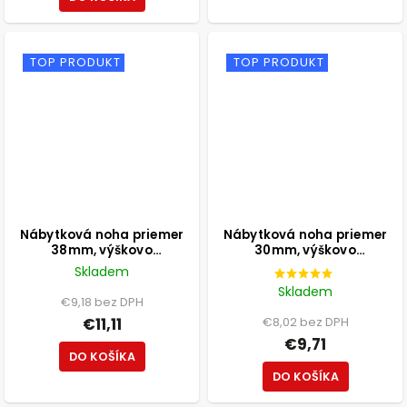
TOP PRODUKT
TOP PRODUKT
Nábytková noha priemer
Nábytková noha priemer
38mm, výškovo
30mm, výškovo
nastaviteľná 100-115mm,
nastaviteľná 210-350mm,
Skladem
250kg, matná čierna
čierna
Skladem
€9,18 bez DPH
€11,11
€8,02 bez DPH
€9,71
DO KOŠÍKA
DO KOŠÍKA