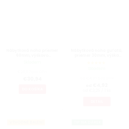
Nábytková noha priemer
Nábytková noha guľatá,
60mm, výškovo
priemer 30mm, výška
nastaviteľná 700-1100mm,
300mm, biela
Skladem
brúsený nikel
Skladem
€25,57 bez DPH
€30,94
od €4,07 bez DPH
€4,92
od
DO KOŠÍKA
od €3,25 / 1 ks
DETAIL
VÝHODNÉ BALENÍ
TIP NA DÁREK