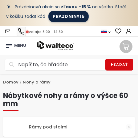
☀️
Prázdninová akcia so
zľavou –15 %
na všetko. Stačí
v košíku zadať kód
PRAZDNINY15
Volajte 8:00 - 14:30
HĽADAŤ
Domov
/
Nohy a rámy
Nábytkové nohy a rámy o výšce 60
mm
Rámy pod stolmi