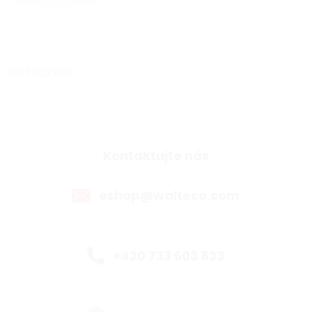
osobných údajov
Instagram
Kontaktujte nás
eshop@walteco.com
+420 733 603 833