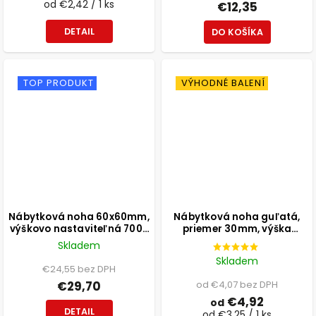
od €2,42 / 1 ks
€12,35
DETAIL
DO KOŠÍKA
TOP PRODUKT
VÝHODNÉ BALENÍ
Nábytková noha 60x60mm,
Nábytková noha guľatá,
výškovo nastaviteľná 700-
priemer 30mm, výška
1100mm, sivá
300mm, čierna
Skladem
Skladem
€24,55 bez DPH
€29,70
od €4,07 bez DPH
€4,92
od
DETAIL
od €3,25 / 1 ks