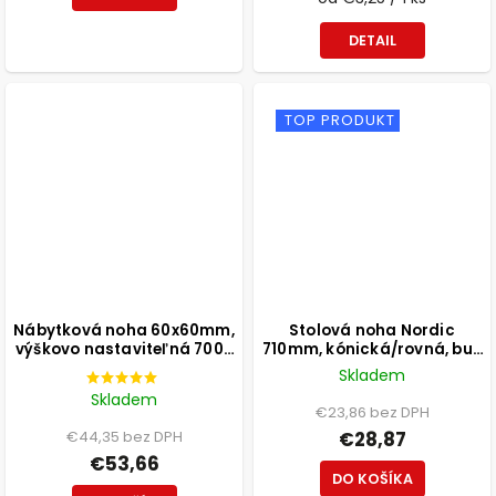
DETAIL
TOP PRODUKT
Nábytková noha 60x60mm,
Stolová noha Nordic
výškovo nastaviteľná 700-
710mm, kónická/rovná, buk
1100mm, brúsený nikel
lakovaný biely
Skladem
Skladem
€23,86 bez DPH
€44,35 bez DPH
€28,87
€53,66
DO KOŠÍKA