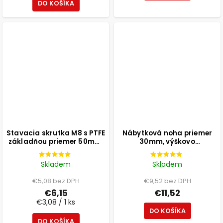
DO KOŠÍKA
Stavacia skrutka M8 s PTFE
Nábytková noha priemer
základňou priemer 50mm,
30mm, výškovo
výška 25mm, svetlosivá, 2
nastaviteľná 300-500mm,
ks
biela
Skladem
Skladem
€5,08 bez DPH
€9,52 bez DPH
€6,15
€11,52
€3,08 / 1 ks
DO KOŠÍKA
DO KOŠÍKA