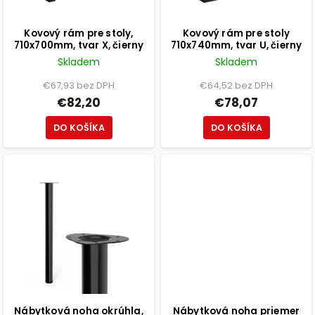
Kovový rám pre stoly,
Kovový rám pre stoly
710x700mm, tvar X, čierny
710x740mm, tvar U, čierny
Skladem
Skladem
€67,93 bez DPH
€64,52 bez DPH
€82,20
€78,07
DO KOŠÍKA
DO KOŠÍKA
Nábytková noha okrúhla,
Nábytková noha priemer