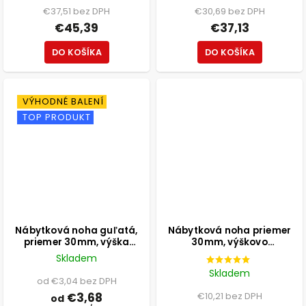
€37,51 bez DPH
€30,69 bez DPH
€45,39
€37,13
DO KOŠÍKA
DO KOŠÍKA
VÝHODNÉ BALENÍ
TOP PRODUKT
Nábytková noha guľatá,
Nábytková noha priemer
priemer 30mm, výška
30mm, výškovo
100mm, biela
nastaviteľná 300-500mm,
Skladem
chróm
Skladem
od €3,04 bez DPH
€3,68
€10,21 bez DPH
od