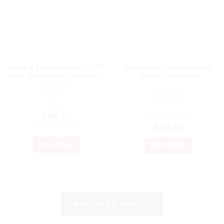
Sada 4 ks Hairpin nôh, 406
Nábytková noha priemer
mm, 3ramenná, čierna, vč.
60mm, výškovo
podložiek a vrutov
nastaviteľná 700-1100mm,
Skladem
sivá
Skladem
€40,25 bez DPH
€48,70
€23,86 bez DPH
€12,18 / 1 ks
€28,87
DO KOŠÍKA
DO KOŠÍKA
Načítať 24 ďalších