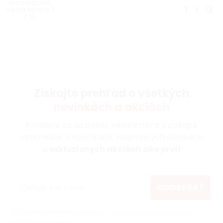
Nachádzate
1
13
sa na strane 1
z 13.
Získajte prehľad o všetkých
novinkách a akciách
Prihláste sa na odber newslettera a získajte
informácie o novinkách, zaujímavých článkoch
a
exkluzívnych akciách ako prví!
ODOBERAŤ
Vložením e-mailu súhlasíte s
podmienkami ochrany