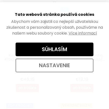
TIP
Tato webová stránka používá cookies
Abychom vám zajistili co nejlepší uživatelskou
zkušenost a personalizovaný obsah, používáme na
našem webu soubory cookie.
Více informací
SÚHLASÍM
Kovový rám pre stoly
Nábytková noha Nordic,
410x380mm, tvar U, čierny
výška 160mm, kónická/
šikmá, buk lakovaný
NASTAVENIE
Skladem
Skladem
€40,62 bez DPH
€10,89 bez DPH
€49,15
€13,18
DO KOŠÍKA
DO KOŠÍKA
TOP PRODUKT
VÝHODNÉ BALENÍ