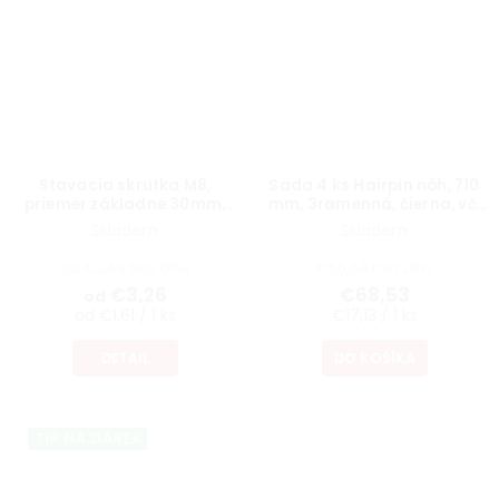
Stavacia skrutka M8,
Sada 4 ks Hairpin nôh, 710
priemer základne 30mm,
mm, 3ramenná, čierna, vč.
výška 40mm, otočná,
podložiek a skrutiek
Skladem
Skladem
čierna
od €2,69 bez DPH
€56,64 bez DPH
€3,26
€68,53
od
od €1,61 / 1 ks
€17,13 / 1 ks
DETAIL
DO KOŠÍKA
TIP NA DÁREK