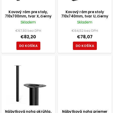
Kovový rám pre stoly,
Kovový rám pre stoly
710x700mm, tvar X, čierny
710x740mm, tvar U, čierny
Skladem
Skladem
€67,93 bez DPH
€64,52 bez DPH
€82,20
€78,07
DO KOŠÍKA
DO KOŠÍKA
Nábytková noha okrúhla,
Nábytková noha priemer