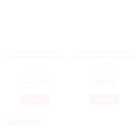
Stavacia skrutka M8,
Sada 4 ks Hairpin nôh, 710
priemer základne 30mm,
mm, 3ramenná, čierna, vč.
výška 40mm, otočná,
podložiek a skrutiek
Skladem
Skladem
čierna
od €2,69 bez DPH
€56,64 bez DPH
€3,26
€68,53
od
od €1,61 / 1 ks
€17,13 / 1 ks
DETAIL
DO KOŠÍKA
TIP NA DÁREK