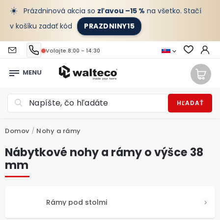
☀️
Prázdninová akcia so
zľavou –15 %
na všetko. Stačí
v košíku zadať kód
PRAZDNINY15
Volajte 8:00 - 14:30
HĽADAŤ
Domov
/
Nohy a rámy
Nábytkové nohy a rámy o výšce 38
mm
Rámy pod stolmi