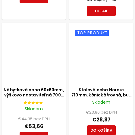
DETAIL
TOP PRODUKT
Nábytková noha 60x60mm,
Stolová noha Nordic
výškovo nastaviteľná 700-
710mm, kónická/rovná, buk
1100mm, brúsený nikel
lakovaný biely
Skladem
Skladem
€23,86 bez DPH
€44,35 bez DPH
€28,87
€53,66
DO KOŠÍKA