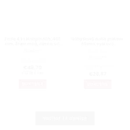
Sada 4 ks Hairpin nôh, 406
Nábytková noha priemer
mm, 3ramenná, čierna, vč.
60mm, výškovo
podložiek a vrutov
nastaviteľná 700-1100mm,
Skladem
sivá
Skladem
€40,25 bez DPH
€48,70
€23,86 bez DPH
€12,18 / 1 ks
€28,87
DO KOŠÍKA
DO KOŠÍKA
Načítať 24 ďalších