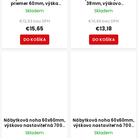
priemer 60mm, výška
38mm, výškovo
800mm, čierna
nastaviteľná 150-165mm,
Skladem
Skladem
250kg, brúsený nikel
€12,93 bez DPH
€10,89 bez DPH
€15,65
€13,18
DO KOŠÍKA
DO KOŠÍKA
Nábytková noha 60x60mm,
Nábytková noha 60x60mm,
výškovo nastaviteľná 700-
výškovo nastaviteľná 700-
1100mm, chróm
1100mm, čierna
Skladem
Skladem