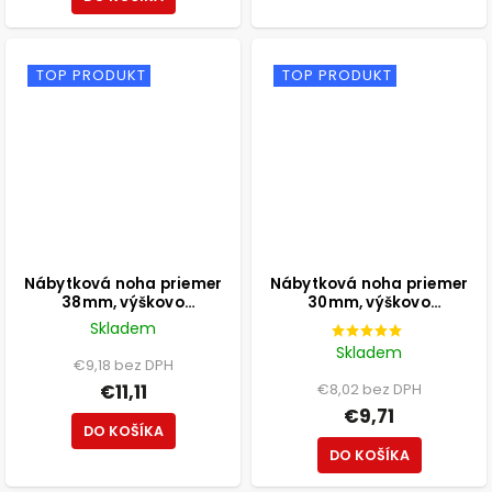
TOP PRODUKT
TOP PRODUKT
Nábytková noha priemer
Nábytková noha priemer
38mm, výškovo
30mm, výškovo
nastaviteľná 100-115mm,
nastaviteľná 210-350mm,
Skladem
250kg, matná čierna
čierna
Skladem
€9,18 bez DPH
€11,11
€8,02 bez DPH
€9,71
DO KOŠÍKA
DO KOŠÍKA