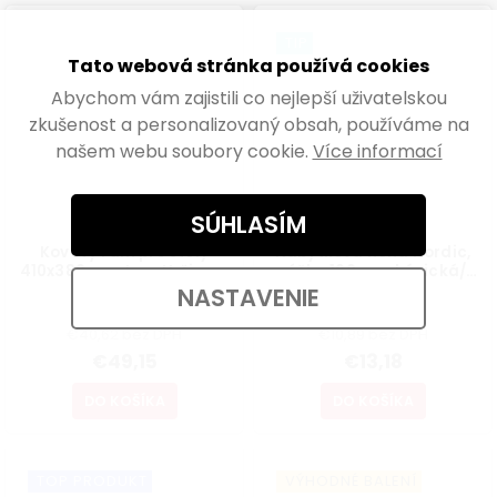
TIP
Tato webová stránka používá cookies
Abychom vám zajistili co nejlepší uživatelskou
zkušenost a personalizovaný obsah, používáme na
našem webu soubory cookie.
Více informací
SÚHLASÍM
Kovový rám pre stoly
Nábytková noha Nordic,
410x380mm, tvar U, čierny
výška 160mm, kónická/
šikmá, buk lakovaný
NASTAVENIE
Skladem
Skladem
€40,62 bez DPH
€10,89 bez DPH
€49,15
€13,18
DO KOŠÍKA
DO KOŠÍKA
TOP PRODUKT
VÝHODNÉ BALENÍ