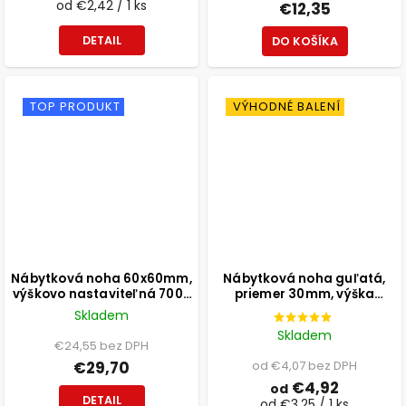
od €2,42 / 1 ks
€12,35
DETAIL
DO KOŠÍKA
TOP PRODUKT
VÝHODNÉ BALENÍ
Nábytková noha 60x60mm,
Nábytková noha guľatá,
výškovo nastaviteľná 700-
priemer 30mm, výška
1100mm, sivá
300mm, čierna
Skladem
Skladem
€24,55 bez DPH
€29,70
od €4,07 bez DPH
€4,92
od
DETAIL
od €3,25 / 1 ks