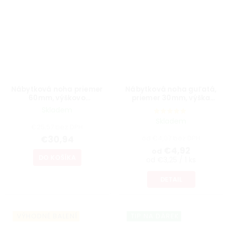
Nábytková noha priemer
Nábytková noha guľatá,
60mm, výškovo
priemer 30mm, výška
nastaviteľná 700-1100mm,
300mm, biela
Skladem
brúsený nikel
Skladem
€25,57 bez DPH
€30,94
od €4,07 bez DPH
€4,92
od
DO KOŠÍKA
od €3,25 / 1 ks
DETAIL
VÝHODNÉ BALENÍ
TIP NA DÁREK