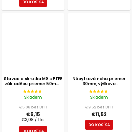
DO KOŠÍKA
Stavacia skrutka M8 s PTFE
Nábytková noha priemer
základňou priemer 50mm,
30mm, výškovo
výška 25mm, svetlosivá, 2
nastaviteľná 300-500mm,
ks
biela
Skladem
Skladem
€5,08 bez DPH
€9,52 bez DPH
€6,15
€11,52
€3,08 / 1 ks
DO KOŠÍKA
DO KOŠÍKA