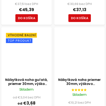
€37,51 bez DPH
€30,69 bez DPH
€45,39
€37,13
DO KOŠÍKA
DO KOŠÍKA
VÝHODNÉ BALENÍ
TOP PRODUKT
Nábytková noha guľatá,
Nábytková noha priemer
priemer 30mm, výška
30mm, výškovo
100mm, biela
nastaviteľná 300-500mm,
Skladem
chróm
Skladem
od €3,04 bez DPH
€3,68
€10,21 bez DPH
od