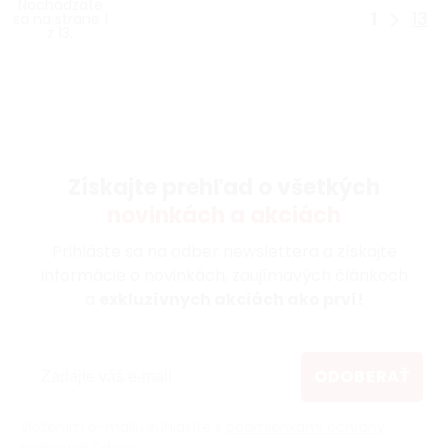
Nachádzate
1
13
sa na strane 1
z 13.
Získajte prehľad o všetkých
novinkách a akciách
Prihláste sa na odber newslettera a získajte
informácie o novinkách, zaujímavých článkoch
a
exkluzívnych akciách ako prví!
ODOBERAŤ
Vložením e-mailu súhlasíte s
podmienkami ochrany