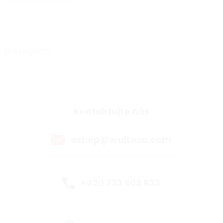
osobných údajov
Instagram
Kontaktujte nás
eshop@walteco.com
+420 733 603 833