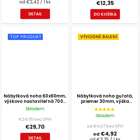
od €2,42 / 1 ks
€12,35
DETAIL
DO KOŠÍKA
TOP PRODUKT
VÝHODNÉ BALENÍ
Nábytková noha 60x60mm,
Nábytková noha guľatá,
výškovo nastaviteľná 700-
priemer 30mm, výška
1100mm, sivá
300mm, čierna
Skladem
Skladem
€24,55 bez DPH
€29,70
od €4,07 bez DPH
€4,92
od
DETAIL
od €3,25 / 1 ks