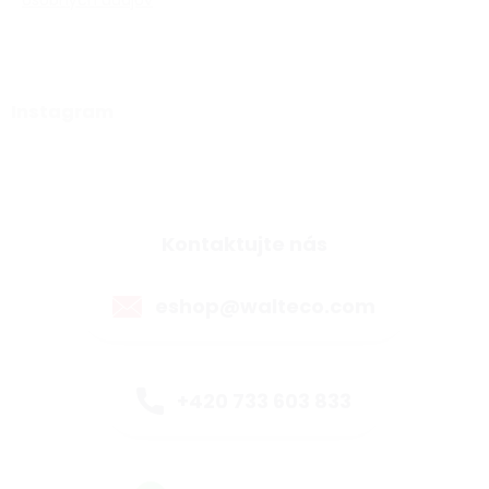
osobných údajov
Instagram
Kontaktujte nás
eshop@walteco.com
+420 733 603 833