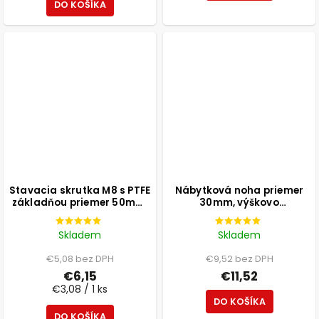
DO KOŠÍKA
Stavacia skrutka M8 s PTFE
Nábytková noha priemer
základňou priemer 50mm,
30mm, výškovo
výška 25mm, svetlosivá, 2
nastaviteľná 300-500mm,
ks
biela
Skladem
Skladem
€5,08 bez DPH
€9,52 bez DPH
€6,15
€11,52
€3,08 / 1 ks
DO KOŠÍKA
DO KOŠÍKA