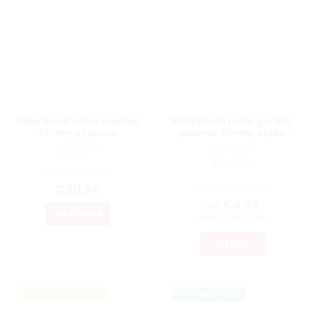
Nábytková noha priemer
Nábytková noha guľatá,
60mm, výškovo
priemer 30mm, výška
nastaviteľná 700-1100mm,
300mm, biela
Skladem
brúsený nikel
Skladem
€25,57 bez DPH
€30,94
od €4,07 bez DPH
€4,92
od
DO KOŠÍKA
od €3,25 / 1 ks
DETAIL
VÝHODNÉ BALENÍ
TIP NA DÁREK