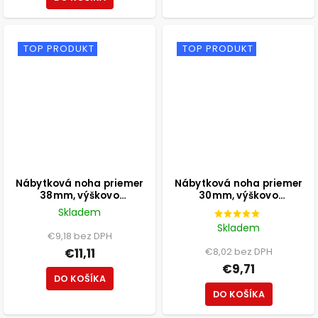
TOP PRODUKT
TOP PRODUKT
Nábytková noha priemer
Nábytková noha priemer
38mm, výškovo
30mm, výškovo
nastaviteľná 100-115mm,
nastaviteľná 210-350mm,
Skladem
250kg, matná čierna
čierna
Skladem
€9,18 bez DPH
€11,11
€8,02 bez DPH
€9,71
DO KOŠÍKA
DO KOŠÍKA