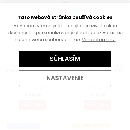
TIP
Tato webová stránka používá cookies
Abychom vám zajistili co nejlepší uživatelskou
zkušenost a personalizovaný obsah, používáme na
našem webu soubory cookie.
Více informací
SÚHLASÍM
Kovový rám pre stoly
Nábytková noha Nordic,
410x380mm, tvar U, čierny
výška 160mm, kónická/
šikmá, buk lakovaný
NASTAVENIE
Skladem
Skladem
€40,62 bez DPH
€10,89 bez DPH
€49,15
€13,18
DO KOŠÍKA
DO KOŠÍKA
TOP PRODUKT
VÝHODNÉ BALENÍ