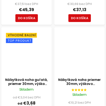
€37,51 bez DPH
€30,69 bez DPH
€45,39
€37,13
DO KOŠÍKA
DO KOŠÍKA
VÝHODNÉ BALENÍ
TOP PRODUKT
Nábytková noha guľatá,
Nábytková noha priemer
priemer 30mm, výška
30mm, výškovo
100mm, biela
nastaviteľná 300-500mm,
Skladem
chróm
Skladem
od €3,04 bez DPH
€3,68
€10,21 bez DPH
od