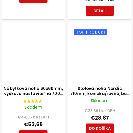
DETAIL
TOP PRODUKT
Nábytková noha 60x60mm,
Stolová noha Nordic
výškovo nastaviteľná 700-
710mm, kónická/rovná, buk
1100mm, brúsený nikel
lakovaný biely
Skladem
Skladem
€23,86 bez DPH
€44,35 bez DPH
€28,87
€53,66
DO KOŠÍKA