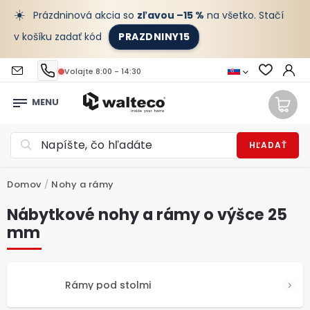
☀️
Prázdninová akcia so
zľavou –15 %
na všetko. Stačí
v košíku zadať kód
PRAZDNINY15
Volajte 8:00 - 14:30
HĽADAŤ
Domov
/
Nohy a rámy
Nábytkové nohy a rámy o výšce 25
mm
Rámy pod stolmi