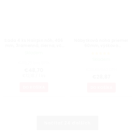
Sada 4 ks Hairpin nôh, 406
Nábytková noha priemer
mm, 3ramenná, čierna, vč.
60mm, výškovo
podložiek a vrutov
nastaviteľná 700-1100mm,
Skladem
sivá
Skladem
€40,25 bez DPH
€48,70
€23,86 bez DPH
€12,18 / 1 ks
€28,87
DO KOŠÍKA
DO KOŠÍKA
Načítať 24 ďalších