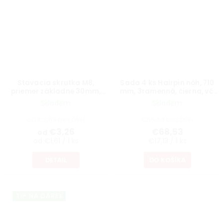
Stavacia skrutka M8,
Sada 4 ks Hairpin nôh, 710
priemer základne 30mm,
mm, 3ramenná, čierna, vč.
výška 40mm, otočná,
podložiek a skrutiek
Skladem
Skladem
čierna
od €2,69 bez DPH
€56,64 bez DPH
€3,26
€68,53
od
od €1,61 / 1 ks
€17,13 / 1 ks
DETAIL
DO KOŠÍKA
TIP NA DÁREK