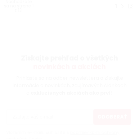
Nachádzate
1
13
sa na strane 1
z 13.
Získajte prehľad o všetkých
novinkách a akciách
Prihláste sa na odber newslettera a získajte
informácie o novinkách, zaujímavých článkoch
a
exkluzívnych akciách ako prví!
ODOBERAŤ
Vložením e-mailu súhlasíte s
podmienkami ochrany