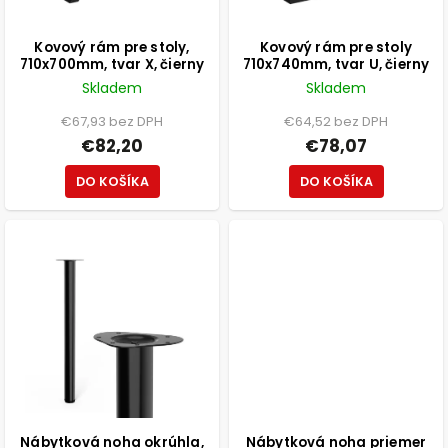
Kovový rám pre stoly,
Kovový rám pre stoly
710x700mm, tvar X, čierny
710x740mm, tvar U, čierny
Skladem
Skladem
€67,93 bez DPH
€64,52 bez DPH
€82,20
€78,07
DO KOŠÍKA
DO KOŠÍKA
Nábytková noha okrúhla,
Nábytková noha priemer