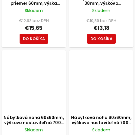
priemer 60mm, výška
38mm, výškovo
800mm, čierna
nastaviteľná 150-165mm,
Skladem
Skladem
250kg, brúsený nikel
€12,93 bez DPH
€10,89 bez DPH
€15,65
€13,18
DO KOŠÍKA
DO KOŠÍKA
Nábytková noha 60x60mm,
Nábytková noha 60x60mm,
výškovo nastaviteľná 700-
výškovo nastaviteľná 700-
1100mm, chróm
1100mm, čierna
Skladem
Skladem