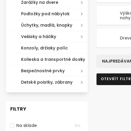
Zarážky na dvere
Výšk
Podložky pod nábytok
nohy
Úchytky, madlá, knopky
Vešiaky a háčiky
Drev
Konzoly, držiaky políc
Kolieska a transportné dosky
NAJPREDÁVAN
Bezpečnostné prvky
OTEVŘÍT FILTR
Detské poistky, zábrany
FILTRY
Na sklade
302