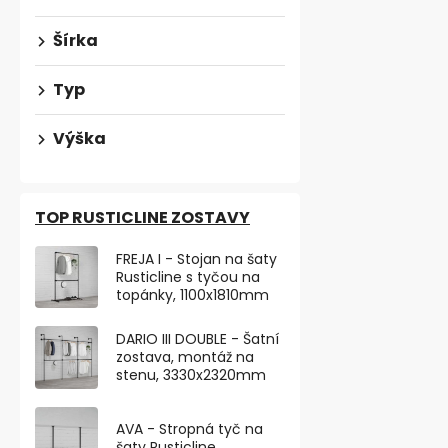
Šírka
Typ
Výška
TOP RUSTICLINE ZOSTAVY
FREJA I - Stojan na šaty
Rusticline s tyčou na
topánky, 1100x1810mm
Nábytková n
výškovo nas
DARIO III DOUBLE - Šatní
250kg, brúse
Skladem
zostava, montáž na
stenu, 3330x2320mm
€10,89 bez DP
€13,18
AVA - Stropná tyč na
šaty Rusticline