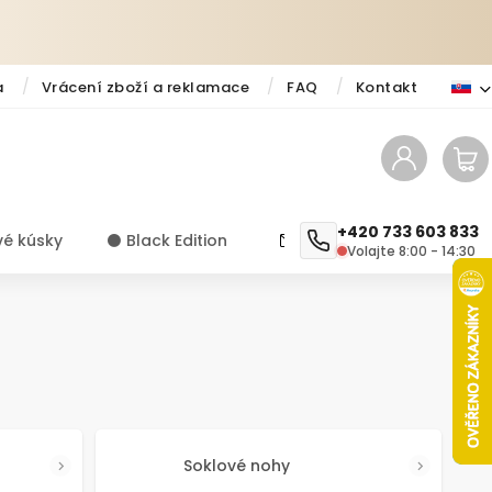
a
Vrácení zboží a reklamace
FAQ
Kontakt
+420 733 603 833
vé kúsky
⚫️ Black Edition
✨ Novinky
Návody a ti
Volajte 8:00 - 14:30
Soklové nohy