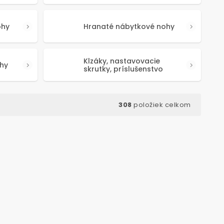
ohy
Hranaté nábytkové nohy
Klzáky, nastavovacie
hy
skrutky, príslušenstvo
308
položiek celkom
d:
50639
Kód:
50341