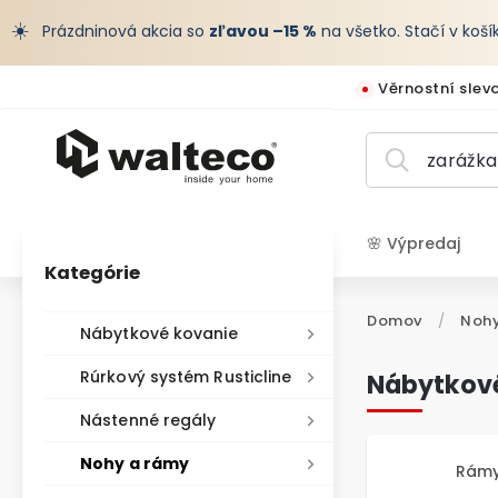
☀️
Prázdninová akcia so
zľavou –15 %
na všetko. Stačí v koš
Věrnostní slev
🌸 Výpredaj
Kategórie
EUR /
Domov
/
Nohy
Nábytkové kovanie
Rúrkový systém Rusticline
Nábytkové
Nástenné regály
Nohy a rámy
Rámy