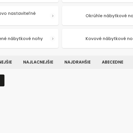
ovo nastaviteľné
Okrúhle nábytkové n
ené nábytkové nohy
Kovové nábytkové no
EJŠIE
NAJLACNEJŠIE
NAJDRAHŠIE
ABECEDNE
Kód:
50641
Kó
NOVINKA