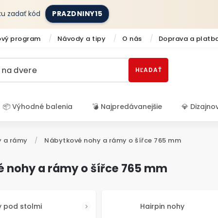
íku zadať kód
PRAZDNINY15
ový program
Návody a tipy
O nás
Doprava a platb
HĽADAŤ
📦 Výhodné balenia
💣 Najpredávanejšie
💎 Dizajno
Prihlásenie
 a rámy
/
Nábytkové nohy a rámy o šířce 765 mm
 nohy a rámy o šířce 765 mm
 pod stolmi
Hairpin nohy