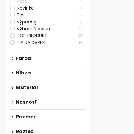
Akce
0
Novinka
3
Tip
13
Výprodej
3
Výhodné balení
91
TOP PRODUKT
28
TIP NA DÁREK
16
Kovový rám 
Farba
tvar X, čierny
Skladem
Hĺbka
€67,93 bez DP
Materiál
€82,20
Odolný kvalit
Nosnosť
rám v tvare X
výškou 710 mm,
Priemer
Rozteč