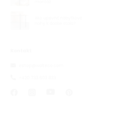
montáž
Ako upevniť nábytkové
nohy k doske stola?
Nábytková n
30mm, výška
Kontakt
od €4,07 bez 
eshop
@
walteco.com
€4,92
od
od €3,25 / 1 ks
+420 733 603 833
Okrúhla nábyt
mm v čiernom
Váš nábytok na