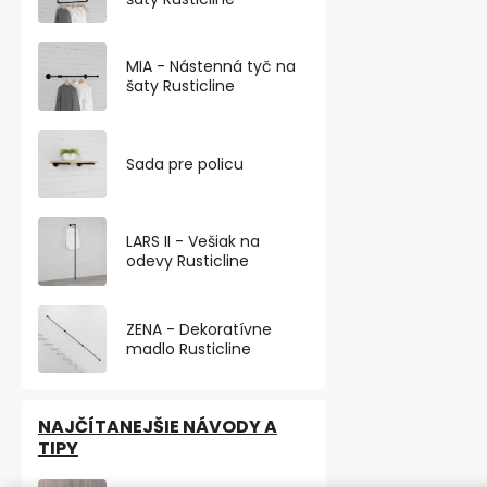
Elegantná výš
nábytková no
nikel s prieme
MIA - Nástenná tyč na
šaty Rusticline
VÝHODNÉ BA
Sada pre policu
TOP PRODU
LARS II - Vešiak na
odevy Rusticline
ZENA - Dekoratívne
madlo Rusticline
NAJČÍTANEJŠIE NÁVODY A
TIPY
Nábytková n