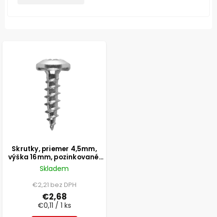
Skrutky, priemer 4,5mm,
výška 16mm, pozinkované,
24 ks
Skladem
€2,21 bez DPH
€2,68
€0,11 / 1 ks