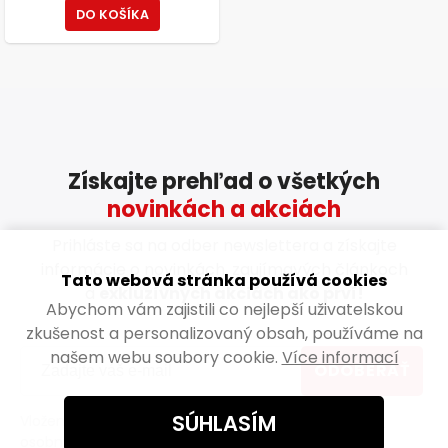
DO KOŠÍKA
Získajte prehľad o všetkých
novinkách a akciách
Prihláste sa na odber newslettera a získajte
informácie o novinkách, zaujímavých článkoch
Tato webová stránka používá cookies
a
exkluzívnych akciách ako prví!
Abychom vám zajistili co nejlepší uživatelskou
zkušenost a personalizovaný obsah, používáme na
našem webu soubory cookie.
Více informací
ODOBERAŤ
SÚHLASÍM
Vložením e-mailu súhlasíte s
podmienkami ochrany
osobných údajov