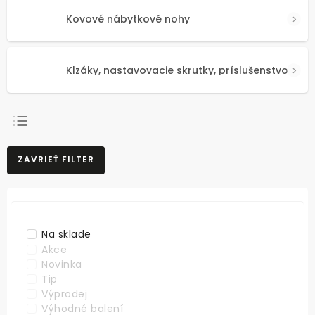
Kovové nábytkové nohy
Klzáky, nastavovacie skrutky, príslušenstvo
NAJPREDÁVANEJŠIE
ZAVRIEŤ FILTER
NAJLACNEJŠIE
NAJDRAHŠIE
ABECEDNE
Na sklade
Akce
Novinka
Tip
Výprodej
Výhodné balení