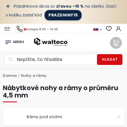
☀️
Prázdninová akcia so
zľavou –15 %
na všetko. Stačí
v košíku zadať kód
PRAZDNINY15
Volajte 8:00 - 14:30
HĽADAŤ
Domov
/
Nohy a rámy
Nábytkové nohy a rámy o průměru
4,5 mm
Rámy pod stolmi