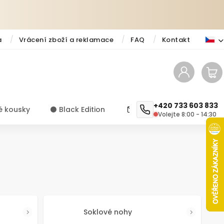
a
Vrácení zboží a reklamace
FAQ
Kontakt
+420 733 603 833
é kousky
⚫️ Black Edition
✨ Novinky
Návody a ti
Volejte 8:00 - 14:30
Soklové nohy