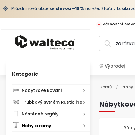
☀️
Prázdninová akce se
slevou –15 %
na vše. Stačí v košíku 
Věrnostní slev
🌸 Výprodej
Kategorie
CZK /
Domů
/
Nohy 
Nábytkové kování
Trubkový systém Rusticline
Nábytkové
Nástěnné regály
Nohy a rámy
Rámy