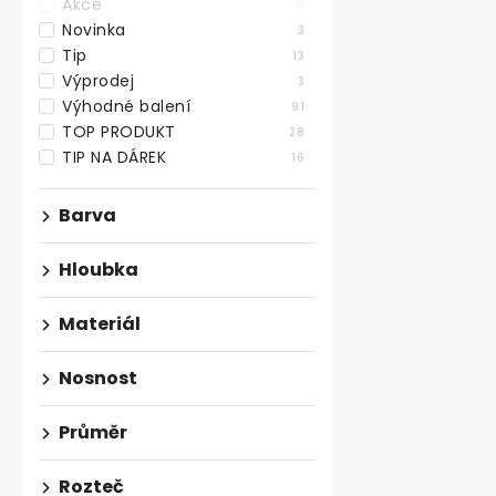
Akce
0
Novinka
3
Tip
13
Výprodej
3
Výhodné balení
91
TOP PRODUKT
28
TIP NA DÁREK
16
Kovový rám 
Barva
tvar X, černý
Skladem
Hloubka
1 644,63 ,- bez
Materiál
1 990 ,-
Bytelný kvali
Nosnost
rám ve tvaru 
výšce 710 mm,
Průměr
Rozteč