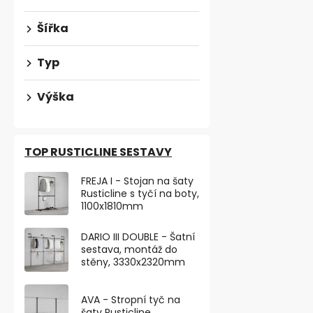
Šířka
Typ
Výška
TOP RUSTICLINE SESTAVY
FREJA I - Stojan na šaty
Rusticline s tyčí na boty,
1100x1810mm
Nábytková n
výškově nas
DARIO III DOUBLE - Šatní
250kg, b
Skladem
sestava, montáž do
stěny, 3330x2320mm
263,64 ,- bez 
319 ,-
AVA - Stropní tyč na
šaty Rusticline