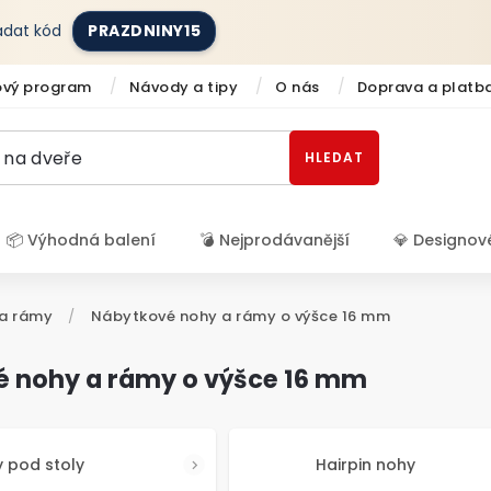
zadat kód
PRAZDNINY15
ový program
Návody a tipy
O nás
Doprava a platb
HLEDAT
📦 Výhodná balení
💣 Nejprodávanější
💎 Designov
Přihlášení
a rámy
/
Nábytkové nohy a rámy o výšce 16 mm
 nohy a rámy o výšce 16 mm
 pod stoly
Hairpin nohy