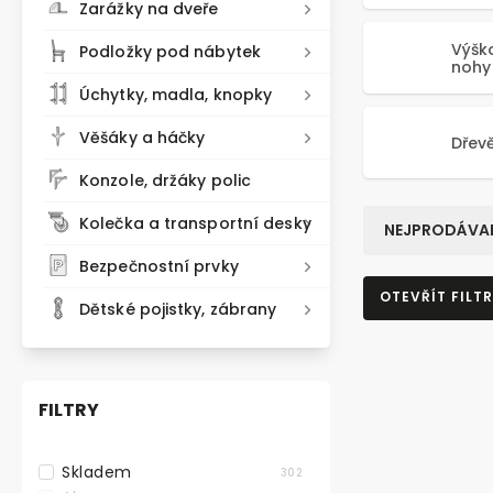
Zarážky na dveře
Výšk
Podložky pod nábytek
nohy
Úchytky, madla, knopky
Věšáky a háčky
Dřev
Konzole, držáky polic
Kolečka a transportní desky
NEJPRODÁVAN
Bezpečnostní prvky
OTEVŘÍT FILTR
Dětské pojistky, zábrany
FILTRY
Skladem
302