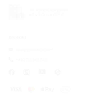
Jak upevnit nábytkové
nohy k desce stolu?
Nábytková n
30mm, výška
Kontakt
eshop
@
walteco.com
od 98,35 ,- be
119 ,-
+420 733 603 833
od
od 78,63 ,- / 1
Nábytková noh
mm v černém 
nábytek ve sty