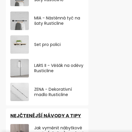
Elegantní výš
nábytková no
broušený nikl
MIA - Nástěnná tyč na
část...
šaty Rusticline
VÝHODNÉ BA
Set pro polici
TOP PRODU
LARS II - Věšák na oděvy
Rusticline
ZENA - Dekorativní
madlo Rusticline
NEJČTENĚJŠÍ NÁVODY A TIPY
Nábytková n
Jak vyměnit nábytkové