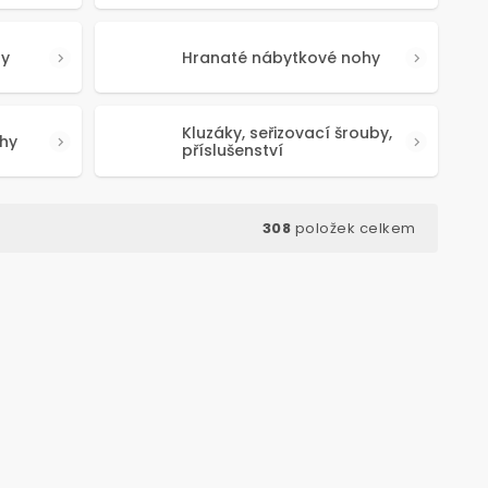
hy
Hranaté nábytkové nohy
Kluzáky, seřizovací šrouby,
hy
příslušenství
308
položek celkem
d:
50639
Kód:
50341