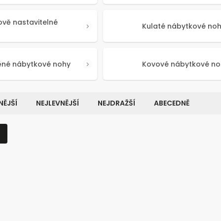
ově nastavitelné
Kulaté nábytkové no
ěné nábytkové nohy
Kovové nábytkové no
ĚJŠÍ
NEJLEVNĚJŠÍ
NEJDRAŽŠÍ
ABECEDNĚ
Kód:
50641
Kó
NOVINKA