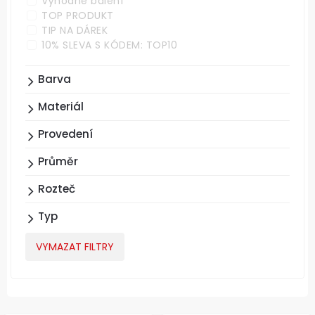
Výhodné balení
TOP PRODUKT
TIP NA DÁREK
10% SLEVA S KÓDEM: TOP10
Barva
Materiál
Provedení
Průměr
Rozteč
Typ
VYMAZAT FILTRY