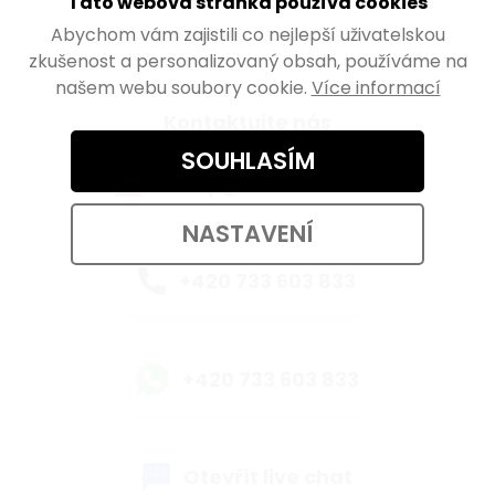
Tato webová stránka používá cookies
Abychom vám zajistili co nejlepší uživatelskou
zkušenost a personalizovaný obsah, používáme na
našem webu soubory cookie.
Více informací
Kontaktujte nás
SOUHLASÍM
eshop@walteco.com
NASTAVENÍ
+420 733 603 833
+420 733 603 833
Otevřít live chat