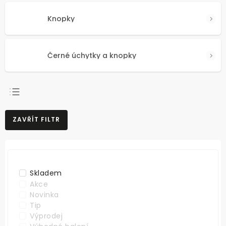
Knopky
Černé úchytky a knopky
NEJPRODÁVANĚJŠÍ
ZAVŘÍT FILTR
NEJLEVNĚJŠÍ
NEJDRAŽŠÍ
ABECEDNĚ
Skladem
Akce
Novinka
Tip
Výprodej