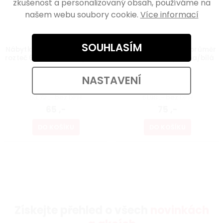
zkušenost a personalizovaný obsah, používáme na
našem webu soubory cookie.
Více informací
SOUHLASÍM
Nábytková úchytka Rustica
Nábytková knopka, průměr
rozteč 64mm, mosaz patina
33mm, mosaz patina/bílá
NASTAVENÍ
Skladem
Skladem
53,72 ,- bez DPH
61,98 ,- bez DPH
65 ,-
75 ,-
DO KOŠÍKU
DO KOŠÍKU
Získejte přehled o všech
novinkách