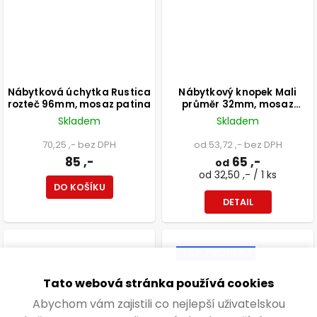
Nábytková úchytka Rustica
Nábytkový knopek Mali
rozteč 96mm, mosaz patina
průměr 32mm, mosaz
patina
Skladem
Skladem
70,25 ,- bez DPH
od 53,72 ,- bez DPH
85 ,-
65 ,-
od
od 32,50 ,- / 1 ks
DO KOŠÍKU
DETAIL
TOP PRODUKT
Tato webová stránka používá cookies
Abychom vám zajistili co nejlepší uživatelskou