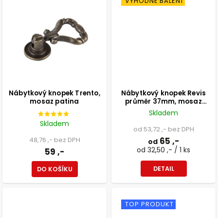
VÝHODNÉ BALENÍ
Nábytkový knopek Trento,
Nábytkový knopek Revis
mosaz patina
průměr 37mm, mosaz
patina
Skladem
Skladem
od 53,72 ,- bez DPH
48,76 ,- bez DPH
65 ,-
od
od 32,50 ,- / 1 ks
59 ,-
DETAIL
DO KOŠÍKU
TOP PRODUKT