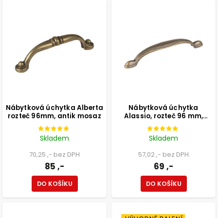
Nábytková úchytka Alberta
Nábytková úchytka
rozteč 96mm, antik mosaz
Alassio, rozteč 96 mm,
mosaz patina
Skladem
Skladem
70,25 ,- bez DPH
57,02 ,- bez DPH
85 ,-
69 ,-
DO KOŠÍKU
DO KOŠÍKU