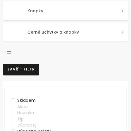
Knopky
Černé úchytky a knopky
NEJPRODÁVANĚJŠÍ
ZAVŘÍT FILTR
NEJLEVNĚJŠÍ
NEJDRAŽŠÍ
ABECEDNĚ
Skladem
Akce
Novinka
Tip
Výprodej