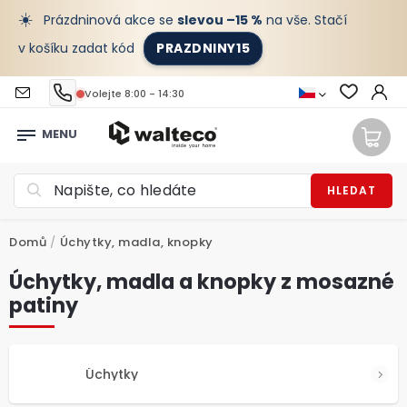
☀️
Prázdninová akce se
slevou –15 %
na vše. Stačí
v košíku zadat kód
PRAZDNINY15
Volejte 8:00 - 14:30
HLEDAT
Domů
/
Úchytky, madla, knopky
Úchytky, madla a knopky z mosazné
patiny
Úchytky