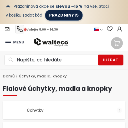
☀️
Prázdninová akce se
slevou –15 %
na vše. Stačí
v košíku zadat kód
PRAZDNINY15
Volejte 8:00 - 14:30
HLEDAT
Domů
/
Úchytky, madla, knopky
Fialové úchytky, madla a knopky
Úchytky