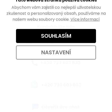
Tato webová stránka používá cookies
Abychom vám zajistili co nejlepší uživatelskou
zkušenost a personalizovaný obsah, používáme na
našem webu soubory cookie.
Více informací
Kontaktujte nás
SOUHLASÍM
eshop@walteco.com
NASTAVENÍ
+420 733 603 833
+420 733 603 833
Otevřít live chat