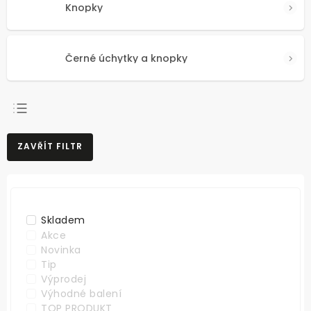
Knopky
Černé úchytky a knopky
NEJPRODÁVANĚJŠÍ
ZAVŘÍT FILTR
NEJLEVNĚJŠÍ
NEJDRAŽŠÍ
ABECEDNĚ
Skladem
Akce
Novinka
Tip
Výprodej
Výhodné balení
TOP PRODUKT