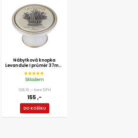
Nábytková knopka
Levandule I průměr 37mm,
bronz patina
Skladem
128,10 ,- bez DPH
155 ,-
DO KOŠÍKU