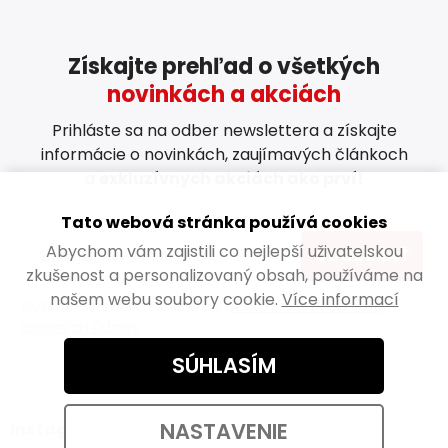
Získajte prehľad o všetkých
novinkách a akciách
Prihláste sa na odber newslettera a získajte
informácie o novinkách, zaujímavých článkoch
a
exkluzívnych akciách ako prví!
Tato webová stránka používá cookies
Abychom vám zajistili co nejlepší uživatelskou
ODOBERAŤ
zkušenost a personalizovaný obsah, používáme na
našem webu soubory cookie.
Více informací
Vložením e-mailu súhlasíte s
podmienkami ochrany
osobných údajov
SÚHLASÍM
NASTAVENIE
Instagram