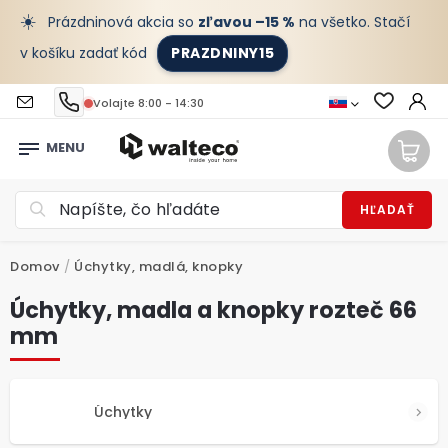
☀️
Prázdninová akcia so
zľavou –15 %
na všetko. Stačí
v košíku zadať kód
PRAZDNINY15
Volajte 8:00 - 14:30
HĽADAŤ
Domov
/
Úchytky, madlá, knopky
Úchytky, madla a knopky rozteč 66
mm
Úchytky