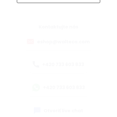
Kontaktujte nás
eshop@walteco.com
+420 733 603 833
+420 733 603 833
Otvoriť live chat