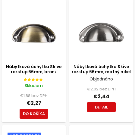
Nábytková úchytka Skive
Nábytková úchytka Skive
rozstup 66mm, bronz
rozstup 66mm, matný nikel
Objednáno
Skladem
€2,02 bez DPH
€1,88 bez DPH
€2,44
€2,27
DETAIL
DO KOŠÍKA