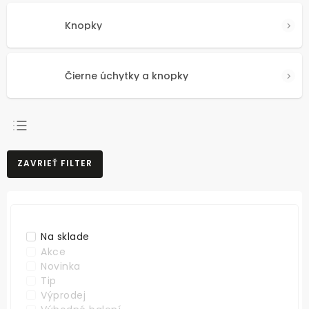
Knopky
Čierne úchytky a knopky
NAJPREDÁVANEJŠIE
ZAVRIEŤ FILTER
NAJLACNEJŠIE
NAJDRAHŠIE
ABECEDNE
Na sklade
Akce
Novinka
Tip
Výprodej