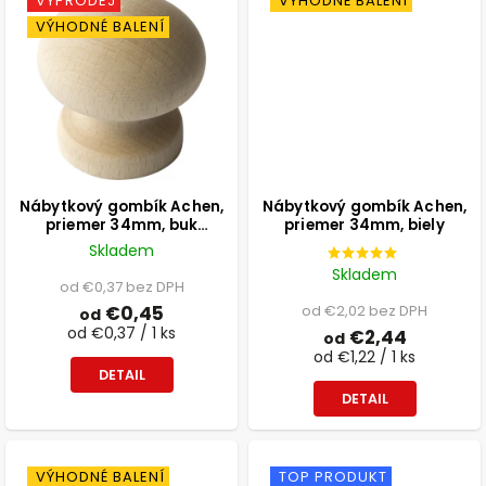
VÝPRODEJ
VÝHODNÉ BALENÍ
VÝHODNÉ BALENÍ
Nábytkový gombík Achen,
Nábytkový gombík Achen,
priemer 34mm, buk
priemer 34mm, biely
prírodný
Skladem
Skladem
od €0,37 bez DPH
€0,45
od €2,02 bez DPH
od
od €0,37 / 1 ks
€2,44
od
od €1,22 / 1 ks
DETAIL
DETAIL
VÝHODNÉ BALENÍ
TOP PRODUKT