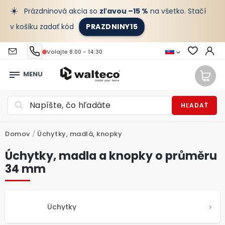
☀️
Prázdninová akcia so
zľavou –15 %
na všetko. Stačí
v košíku zadať kód
PRAZDNINY15
Volajte 8:00 - 14:30
HĽADAŤ
Domov
/
Úchytky, madlá, knopky
Úchytky, madla a knopky o průměru
34 mm
Úchytky