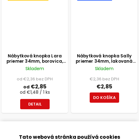
Nábytková knopka Lara
Nábytková knopka Sally
priemer 34mm, borovica,
priemer 34mm, lakovaná
biela, FSC
čerešňa, FSC®
Skladem
Skladem
od €2,36 bez DPH
€2,36 bez DPH
€2,85
€2,85
od
od €1,48 / 1 ks
DO KOŠÍKA
DETAIL
Tato webová stránka používá cookies