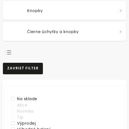
Knopky
Čierne úchytky a knopky
NAJPREDÁVANEJŠIE
ZAVRIEŤ FILTER
NAJLACNEJŠIE
NAJDRAHŠIE
ABECEDNE
Na sklade
Akce
Novinka
Tip
Výprodej