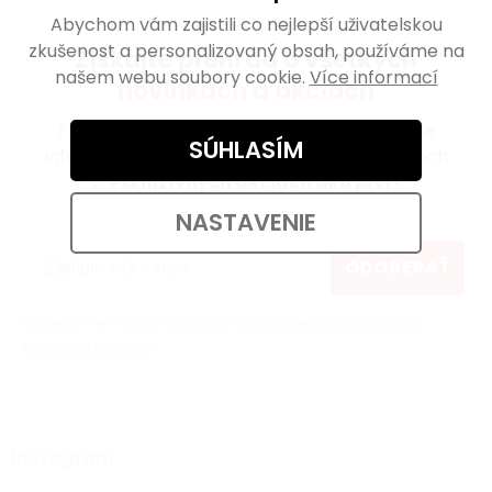
Abychom vám zajistili co nejlepší uživatelskou
zkušenost a personalizovaný obsah, používáme na
Získajte prehľad o všetkých
našem webu soubory cookie.
Více informací
novinkách a akciách
Prihláste sa na odber newslettera a získajte
SÚHLASÍM
informácie o novinkách, zaujímavých článkoch
a
exkluzívnych akciách ako prví!
NASTAVENIE
ODOBERAŤ
Vložením e-mailu súhlasíte s
podmienkami ochrany
osobných údajov
Instagram