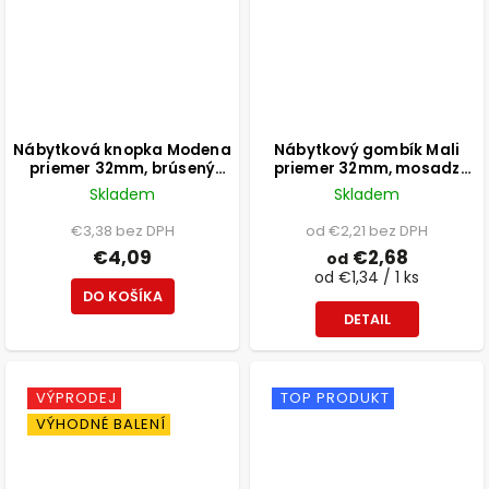
Nábytková knopka Modena
Nábytkový gombík Mali
priemer 32mm, brúsený
priemer 32mm, mosadz
saténový nikel
patina
Skladem
Skladem
€3,38 bez DPH
od €2,21 bez DPH
€4,09
€2,68
od
od €1,34 / 1 ks
DO KOŠÍKA
DETAIL
VÝPRODEJ
TOP PRODUKT
VÝHODNÉ BALENÍ