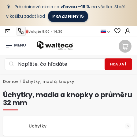
☀️
Prázdninová akcia so
zľavou –15 %
na všetko. Stačí
v košíku zadať kód
PRAZDNINY15
Volajte 8:00 - 14:30
HĽADAŤ
Domov
/
Úchytky, madlá, knopky
Úchytky, madla a knopky o průměru
32 mm
Úchytky