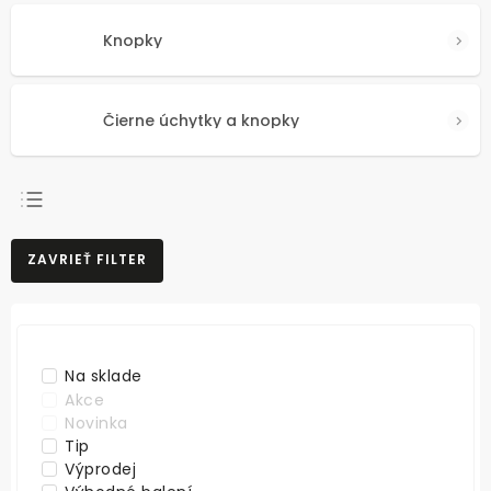
Knopky
Čierne úchytky a knopky
NAJPREDÁVANEJŠIE
ZAVRIEŤ FILTER
NAJLACNEJŠIE
NAJDRAHŠIE
ABECEDNE
Na sklade
Akce
Novinka
Tip
Výprodej