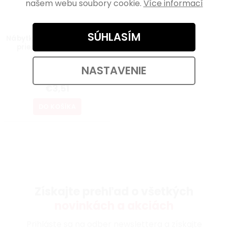
našem webu soubory cookie.
Více informací
SÚHLASÍM
Nábytková knopka Modena
priemer 32mm, hnedá
Skladem
NASTAVENIE
€2,90 bez DPH
€3,51
DO KOŠÍKA
Získajte prehľad o všetkých
novinkách a akciách
Prihláste sa na odber newslettera a získajte