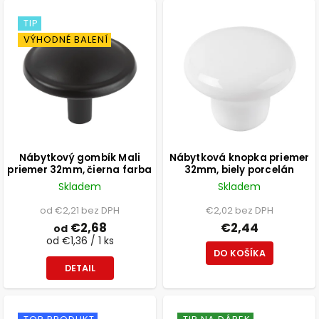
TIP
VÝHODNÉ BALENÍ
Nábytkový gombík Mali
Nábytková knopka priemer
priemer 32mm, čierna farba
32mm, biely porcelán
Skladem
Skladem
od €2,21 bez DPH
€2,02 bez DPH
€2,68
€2,44
od
od €1,36 / 1 ks
DO KOŠÍKA
DETAIL