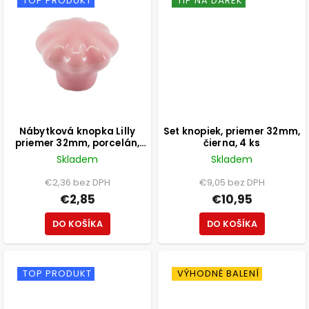
TOP PRODUKT
TIP NA DÁREK
Nábytková knopka Lilly
Set knopiek, priemer 32mm,
priemer 32mm, porcelán,
čierna, 4 ks
ružová
Skladem
Skladem
€2,36 bez DPH
€9,05 bez DPH
€2,85
€10,95
DO KOŠÍKA
DO KOŠÍKA
TOP PRODUKT
VÝHODNÉ BALENÍ