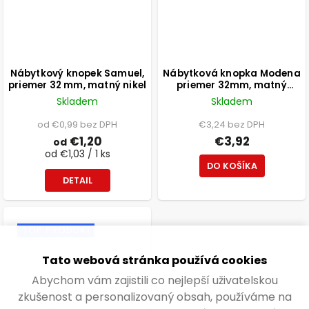
Nábytkový knopek Samuel,
Nábytková knopka Modena
priemer 32 mm, matný nikel
priemer 32mm, matný
chróm
Skladem
Skladem
od €0,99 bez DPH
€3,24 bez DPH
€1,20
€3,92
od
od €1,03 / 1 ks
DO KOŠÍKA
DETAIL
TOP PRODUKT
Tato webová stránka používá cookies
Abychom vám zajistili co nejlepší uživatelskou
zkušenost a personalizovaný obsah, používáme na