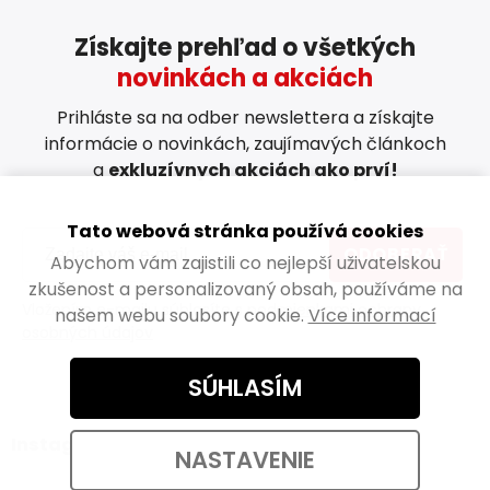
Získajte prehľad o všetkých
novinkách a akciách
Prihláste sa na odber newslettera a získajte
informácie o novinkách, zaujímavých článkoch
a
exkluzívnych akciách ako prví!
Tato webová stránka používá cookies
ODOBERAŤ
Abychom vám zajistili co nejlepší uživatelskou
zkušenost a personalizovaný obsah, používáme na
Vložením e-mailu súhlasíte s
podmienkami ochrany
našem webu soubory cookie.
Více informací
osobných údajov
SÚHLASÍM
Instagram
NASTAVENIE