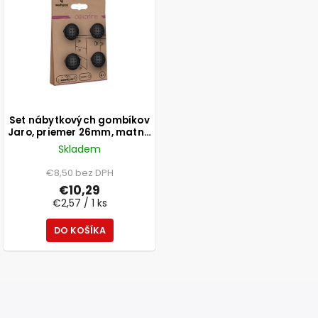
Set nábytkových gombíkov
Jaro, priemer 26mm, matná
čierna, 4 ks
Skladem
€8,50 bez DPH
€10,29
€2,57 / 1 ks
DO KOŠÍKA