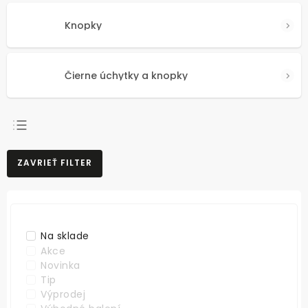
Knopky
Čierne úchytky a knopky
NAJPREDÁVANEJŠIE
ZAVRIEŤ FILTER
NAJLACNEJŠIE
NAJDRAHŠIE
ABECEDNE
Na sklade
Akce
Novinka
Tip
Výprodej