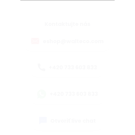
Kontaktujte nás
eshop@walteco.com
+420 733 603 833
+420 733 603 833
Otvoriť live chat