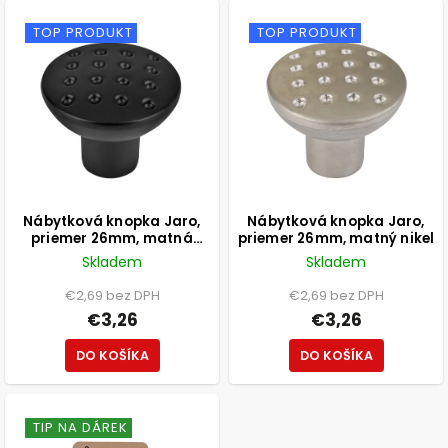
TOP PRODUKT
TOP PRODUKT
Nábytková knopka Jaro,
Nábytková knopka Jaro,
priemer 26mm, matná
priemer 26mm, matný nikel
čierna
Skladem
Skladem
€2,69 bez DPH
€2,69 bez DPH
€3,26
€3,26
DO KOŠÍKA
DO KOŠÍKA
TIP NA DÁREK