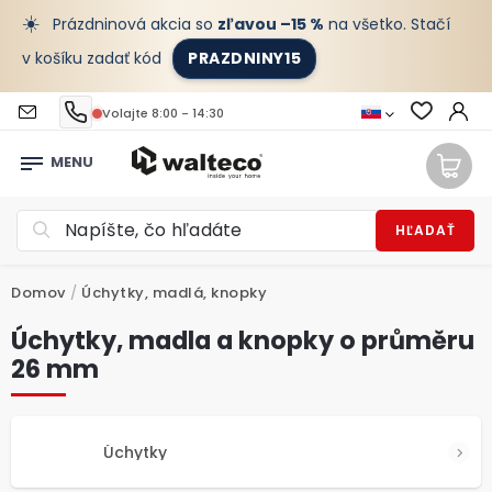
☀️
Prázdninová akcia so
zľavou –15 %
na všetko. Stačí
v košíku zadať kód
PRAZDNINY15
Volajte 8:00 - 14:30
HĽADAŤ
Domov
/
Úchytky, madlá, knopky
Úchytky, madla a knopky o průměru
26 mm
Úchytky