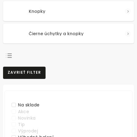
Knopky
Čierne úchytky a knopky
NAJPREDÁVANEJŠIE
ZAVRIEŤ FILTER
NAJLACNEJŠIE
NAJDRAHŠIE
ABECEDNE
Na sklade
Akce
Novinka
Tip
Výprodej