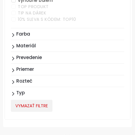
Výhodné balení
TOP PRODUKT
TIP NA DÁREK
10% SLEVA S KÓDEM: TOP10
Farba
Materiál
Prevedenie
Priemer
Rozteč
Typ
VYMAZAŤ FILTRE