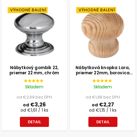
VÝHODNÉ BALENÍ
VÝHODNÉ BALENÍ
Nábytkový gombík 22,
Nábytková knopka Lara,
priemer 22 mm, chróm
priemer 22mm, borovica
prírodná
Skladem
Skladem
od €2,69 bez DPH
od €1,88 bez DPH
€3,26
€2,27
od
od
od €1,61 / 1 ks
od €1,15 / 1 ks
DETAIL
DETAIL