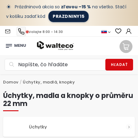
☀️
Prázdninová akcia so
zľavou –15 %
na všetko. Stačí
v košíku zadať kód
PRAZDNINY15
Volajte 8:00 - 14:30
HĽADAŤ
Domov
/
Úchytky, madlá, knopky
Úchytky, madla a knopky o průměru
22 mm
Úchytky