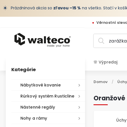
☀️
Prázdninová akcia so
zľavou –15 %
na všetko. Stačí v koš
Věrnostní slev
🌸 Výpredaj
Kategórie
EUR /
Domov
/
Úchy
Nábytkové kovanie
Rúrkový systém Rusticline
Oranžové 
Nástenné regály
Nohy a rámy
Úchy