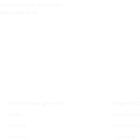
Vložením e-mailu súhlasíte 
te informácie o novinkách,
údajov
iách ako prví!
Informácie pre vás
Neprehli
O nás
Návody a t
Kariéra
Najpredáva
Kontakt
Výpredaj