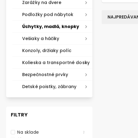
Zarážky na dvere
Podložky pod nábytok
NAJPREDÁVAN
Úchytky, madlá, knopky
Vešiaky a háčiky
TIP NA DÁRE
Konzoly, držiaky políc
Kolieska a transportné dosky
Bezpečnostné prvky
Detské poistky, zábrany
FILTRY
Na sklade
2
Set nábytkov