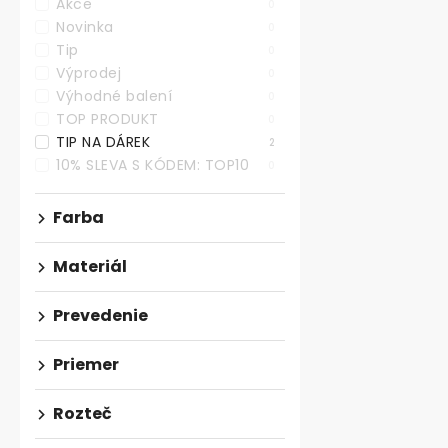
Akce
priemer 50m
0
Novinka
0
Skladem
Tip
0
Výprodej
0
€9,73 bez DPH
Výhodné balení
€11,77
0
€2,94 / 1 ks
TOP PRODUKT
0
TIP NA DÁREK
2
Sada plastov
10% SLEVA S KÓDEM: TOP10
0
úchytiek s mo
priemerom 50
Farba
Balenie...
Materiál
Prevedenie
Priemer
Rozteč