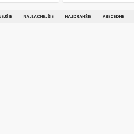
EJŠIE
NAJLACNEJŠIE
NAJDRAHŠIE
ABECEDNE
Kód:
7703
K
K
TIP NA DÁREK
ých gombíkov, Šnúrky,
Set nábytkových knopiek, Kr