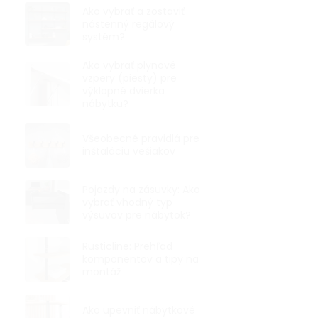
Ako vybrať a zostaviť
nástenný regálový
systém?
Ako vybrať plynové
vzpery (piesty) pre
výklopné dvierka
nábytku?
Všeobecné pravidlá pre
inštaláciu vešiakov
Pojazdy na zásuvky: Ako
vybrať vhodný typ
výsuvov pre nábytok?
Rusticline: Prehľad
komponentov a tipy na
montáž
Ako upevniť nábytkové