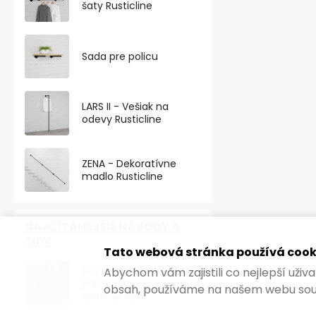
šaty Rusticline
Sada pre policu
LARS II - Vešiak na
odevy Rusticline
ZENA - Dekoratívne
madlo Rusticline
NAJČÍTANEJŠIE NÁVODY A
TIPY
Tato webová stránka používá cook
Ako vymeniť nábytkové
Abychom vám zajistili co nejlepší uži
pánty (závesy) a vybrať
obsah, používáme na našem webu sou
správny typ?