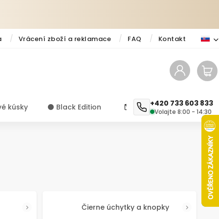
a
Vrácení zboží a reklamace
FAQ
Kontakt
+420 733 603 833
vé kúsky
⚫️ Black Edition
✨ Novinky
Návody a ti
Volajte 8:00 - 14:30
Čierne úchytky a knopky