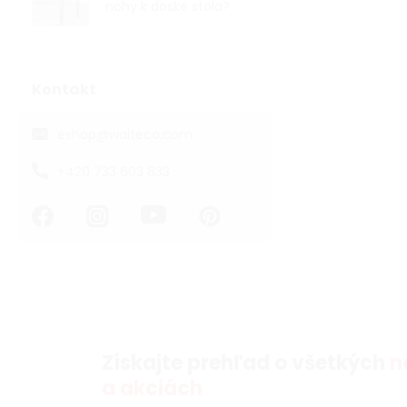
nohy k doske stola?
Kontakt
eshop
@
walteco.com
+420 733 603 833
Získajte prehľad o všetkých
n
a akciách