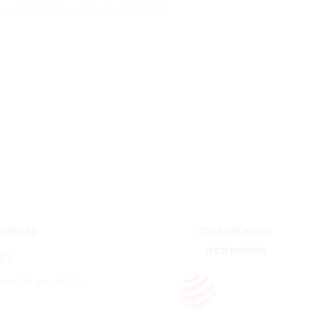
s
podmienkami ochrany osobných
adnite
Získali sme
ocenenia
ipy
nejšie produkty