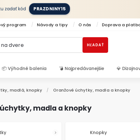
íku zadať kód
PRAZDNINY15
ový program
Návody a tipy
O nás
Doprava a platb
HĽADAŤ
📦 Výhodné balenia
💣 Najpredávanejšie
💎 Dizajno
Prihlásenie
tky, madlá, knopky
/
Oranžové úchytky, madla a knopky
úchytky, madla a knopky
tky
Knopky