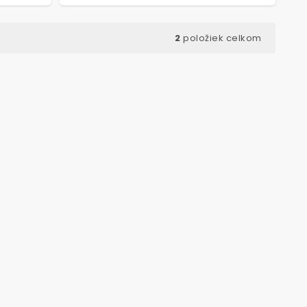
2
položiek celkom
ód:
7718
úžky