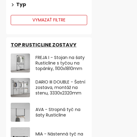
Typ
VYMAZAŤ FILTRE
TOP RUSTICLINE ZOSTAVY
FREJA I - Stojan na šaty
Rusticline s tyčou na
topánky, 1100x1810mm
DARIO III DOUBLE - Šatní
zostava, montáž na
stenu, 3330x2320mm
AVA - Stropná tyč na
šaty Rusticline
MIA - Nástenná tyč na