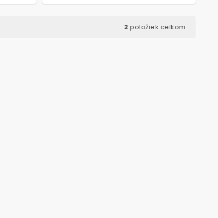
2
položiek celkom
ód:
7248