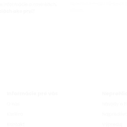
Vložením e-mailu súhlasíte 
te informácie o novinkách,
údajov
iách ako prví!
Informácie pre vás
Neprehli
O nás
Návody a t
Kariéra
Najpredáva
Kontakt
Výpredaj