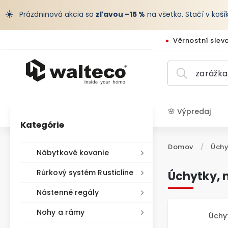
☀️
Prázdninová akcia so
zľavou –15 %
na všetko. Stačí v koš
Věrnostní slev
🌸 Výpredaj
Kategórie
EUR /
Domov
/
Úchy
Nábytkové kovanie
Rúrkový systém Rusticline
Úchytky, 
Nástenné regály
Nohy a rámy
Úchy