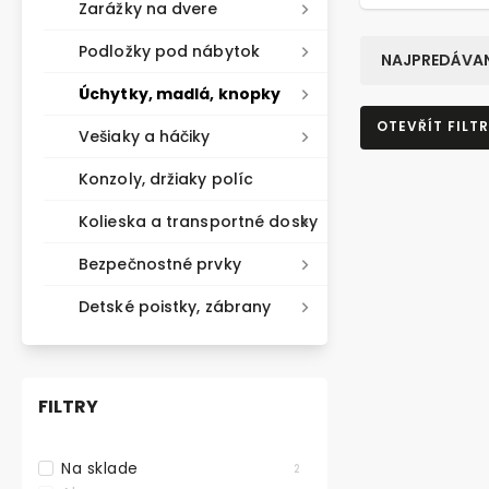
Zarážky na dvere
Podložky pod nábytok
NAJPREDÁVAN
Úchytky, madlá, knopky
OTEVŘÍT FILTR
Vešiaky a háčiky
Konzoly, držiaky políc
Kolieska a transportné dosky
Bezpečnostné prvky
Detské poistky, zábrany
FILTRY
Na sklade
2