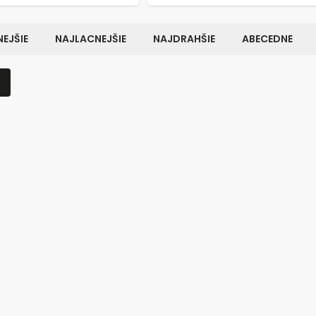
EJŠIE
NAJLACNEJŠIE
NAJDRAHŠIE
ABECEDNE
Kód:
7283
K
TOP PRODUKT