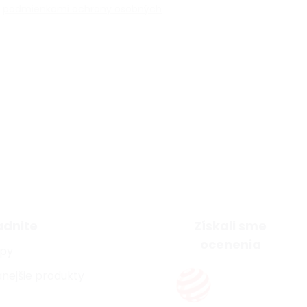
s
podmienkami ochrany osobných
adnite
Získali sme
ocenenia
ipy
nejšie produkty