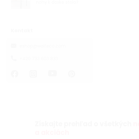
nohy k doske stola?
Kontakt
eshop
@
walteco.com
+420 733 603 833
Získajte prehľad o všetkých
n
a akciách