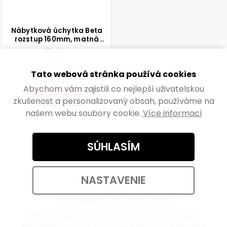
Nábytková úchytka Beta
rozstup 160mm, matná
čierna
Skladem
€3,38 bez DPH
Tato webová stránka používá cookies
€4,09
Abychom vám zajistili co nejlepší uživatelskou
DO KOŠÍKA
zkušenost a personalizovaný obsah, používáme na
našem webu soubory cookie.
Více informací
SÚHLASÍM
NASTAVENIE
Získajte prehľad o všetkých
novinkách a akciách
Prihláste sa na odber newslettera a získajte