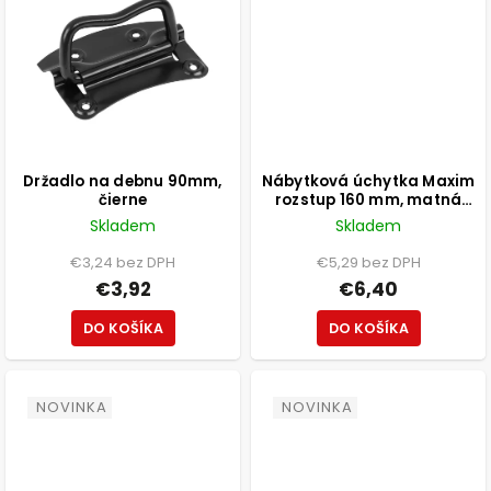
Držadlo na debnu 90mm,
Nábytková úchytka Maxim
čierne
rozstup 160 mm, matná
čierna
Skladem
Skladem
€3,24 bez DPH
€5,29 bez DPH
€3,92
€6,40
DO KOŠÍKA
DO KOŠÍKA
NOVINKA
NOVINKA