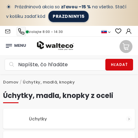
☀️
Prázdninová akcia so
zľavou –15 %
na všetko. Stačí
v košíku zadať kód
PRAZDNINY15
Volajte 8:00 - 14:30
HĽADAŤ
Domov
/
Úchytky, madlá, knopky
Úchytky, madla, knopky z oceli
Úchytky