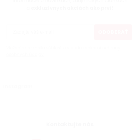
informácie o novinkách, zaujímavých článkoch
a
exkluzívnych akciách ako prví!
ODOBERAŤ
Vložením e-mailu súhlasíte s
podmienkami ochrany
osobných údajov
Instagram
Kontaktujte nás