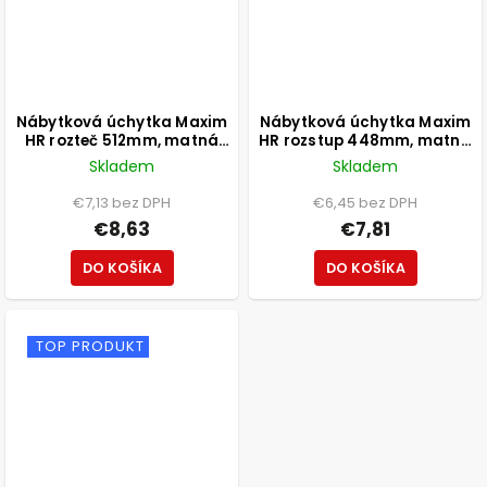
Nábytková úchytka Maxim
Nábytková úchytka Maxim
HR rozteč 512mm, matná
HR rozstup 448mm, matná
čierna
čierna
Skladem
Skladem
€7,13 bez DPH
€6,45 bez DPH
€8,63
€7,81
DO KOŠÍKA
DO KOŠÍKA
TOP PRODUKT