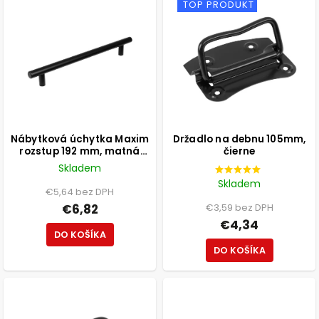
TOP PRODUKT
Nábytková úchytka Maxim
Držadlo na debnu 105mm,
rozstup 192 mm, matná
čierne
čierna
Skladem
Skladem
€5,64 bez DPH
€6,82
€3,59 bez DPH
€4,34
DO KOŠÍKA
DO KOŠÍKA