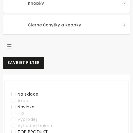
Knopky
Čierne úchytky a knopky
NAJPREDÁVANEJŠIE
ZAVRIEŤ FILTER
NAJLACNEJŠIE
NAJDRAHŠIE
ABECEDNE
Na sklade
Akce
Novinka
Tip
Výprodej
Výhodné balení
TOP PRODUKT