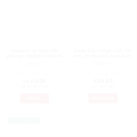
Stavacia skrutka M8,
Sada 4 ks Hairpin nôh, 710
priemer základne 30mm,
mm, 3ramenná, čierna, vč.
výška 40mm, otočná,
podložiek a skrutiek
Skladem
Skladem
čierna
od €2,69 bez DPH
€56,64 bez DPH
€3,26
€68,53
od
od €1,61 / 1 ks
€17,13 / 1 ks
DETAIL
DO KOŠÍKA
TIP NA DÁREK