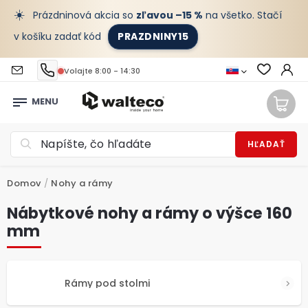
☀️
Prázdninová akcia so
zľavou –15 %
na všetko. Stačí
v košíku zadať kód
PRAZDNINY15
Volajte 8:00 - 14:30
HĽADAŤ
Domov
/
Nohy a rámy
Nábytkové nohy a rámy o výšce 160
mm
Rámy pod stolmi