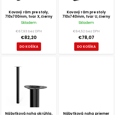
Kovový rám pre stoly,
Kovový rám pre stoly
710x700mm, tvar X, čierny
710x740mm, tvar U, čierny
Skladem
Skladem
€67,93 bez DPH
€64,52 bez DPH
€82,20
€78,07
DO KOŠÍKA
DO KOŠÍKA
Nábytková noha okrúhla,
Nábytková noha priemer