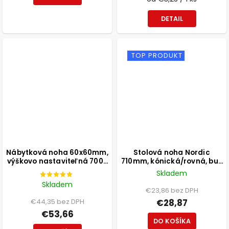
DETAIL
TOP PRODUKT
Nábytková noha 60x60mm,
Stolová noha Nordic
výškovo nastaviteľná 700-
710mm, kónická/rovná, buk
1100mm, brúsený nikel
lakovaný biely
Skladem
Skladem
€23,86 bez DPH
€44,35 bez DPH
€28,87
€53,66
DO KOŠÍKA