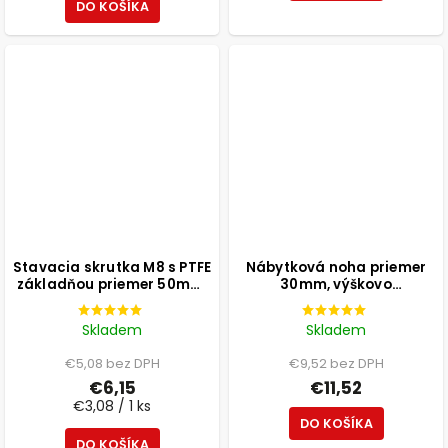
DO KOŠÍKA
Stavacia skrutka M8 s PTFE
Nábytková noha priemer
základňou priemer 50mm,
30mm, výškovo
výška 25mm, svetlosivá, 2
nastaviteľná 300-500mm,
ks
biela
Skladem
Skladem
€5,08 bez DPH
€9,52 bez DPH
€6,15
€11,52
€3,08 / 1 ks
DO KOŠÍKA
DO KOŠÍKA