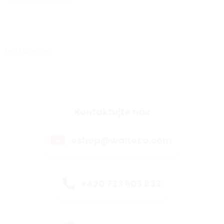
osobných údajov
Instagram
Kontaktujte nás
eshop@walteco.com
+420 733 603 833