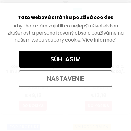
TIP
Tato webová stránka používá cookies
Abychom vám zajistili co nejlepší uživatelskou
zkušenost a personalizovaný obsah, používáme na
našem webu soubory cookie.
Více informací
SÚHLASÍM
Kovový rám pre stoly
Nábytková noha Nordic,
410x380mm, tvar U, čierny
výška 160mm, kónická/
šikmá, buk lakovaný
NASTAVENIE
Skladem
Skladem
€40,62 bez DPH
€10,89 bez DPH
€49,15
€13,18
DO KOŠÍKA
DO KOŠÍKA
TOP PRODUKT
VÝHODNÉ BALENÍ