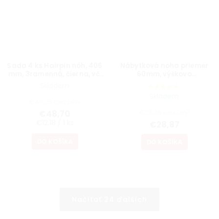
Sada 4 ks Hairpin nôh, 406
Nábytková noha priemer
mm, 3ramenná, čierna, vč.
60mm, výškovo
podložiek a vrutov
nastaviteľná 700-1100mm,
Skladem
sivá
Skladem
€40,25 bez DPH
€48,70
€23,86 bez DPH
€12,18 / 1 ks
€28,87
DO KOŠÍKA
DO KOŠÍKA
Načítať 24 ďalších