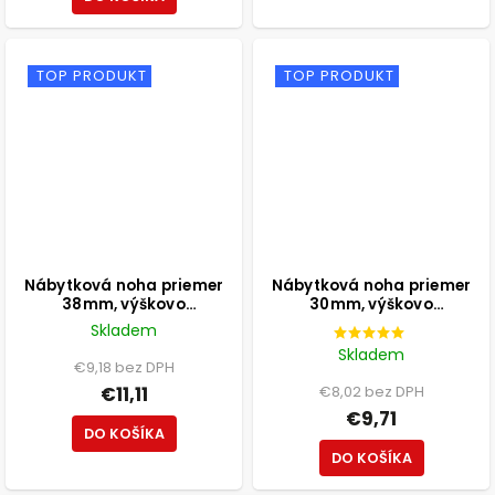
TOP PRODUKT
TOP PRODUKT
Nábytková noha priemer
Nábytková noha priemer
38mm, výškovo
30mm, výškovo
nastaviteľná 100-115mm,
nastaviteľná 210-350mm,
Skladem
250kg, matná čierna
čierna
Skladem
€9,18 bez DPH
€11,11
€8,02 bez DPH
€9,71
DO KOŠÍKA
DO KOŠÍKA