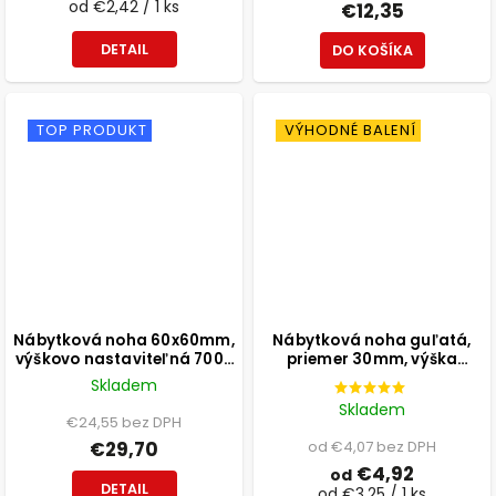
od €2,42 / 1 ks
€12,35
DETAIL
DO KOŠÍKA
TOP PRODUKT
VÝHODNÉ BALENÍ
Nábytková noha 60x60mm,
Nábytková noha guľatá,
výškovo nastaviteľná 700-
priemer 30mm, výška
1100mm, sivá
300mm, čierna
Skladem
Skladem
€24,55 bez DPH
€29,70
od €4,07 bez DPH
€4,92
od
DETAIL
od €3,25 / 1 ks