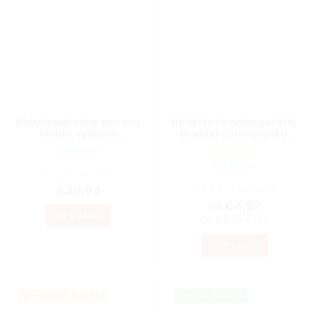
Nábytková noha priemer
Nábytková noha guľatá,
60mm, výškovo
priemer 30mm, výška
nastaviteľná 700-1100mm,
300mm, biela
Skladem
brúsený nikel
Skladem
€25,57 bez DPH
€30,94
od €4,07 bez DPH
€4,92
od
DO KOŠÍKA
od €3,25 / 1 ks
DETAIL
VÝHODNÉ BALENÍ
TIP NA DÁREK