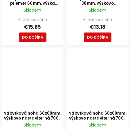
priemer 60mm, výška
38mm, výškovo
800mm, čierna
nastaviteľná 150-165mm,
Skladem
Skladem
250kg, brúsený nikel
€12,93 bez DPH
€10,89 bez DPH
€15,65
€13,18
DO KOŠÍKA
DO KOŠÍKA
Nábytková noha 60x60mm,
Nábytková noha 60x60mm,
výškovo nastaviteľná 700-
výškovo nastaviteľná 700-
1100mm, chróm
1100mm, čierna
Skladem
Skladem