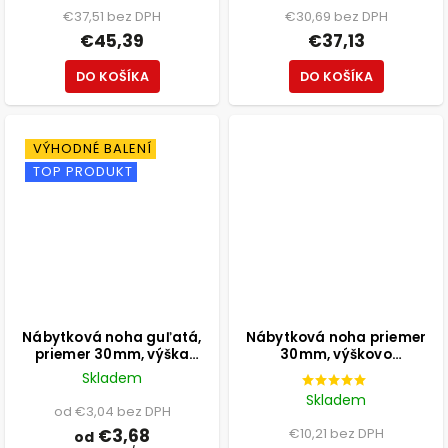
€37,51 bez DPH
€30,69 bez DPH
€45,39
€37,13
DO KOŠÍKA
DO KOŠÍKA
VÝHODNÉ BALENÍ
TOP PRODUKT
Nábytková noha guľatá,
Nábytková noha priemer
priemer 30mm, výška
30mm, výškovo
100mm, biela
nastaviteľná 300-500mm,
Skladem
chróm
Skladem
od €3,04 bez DPH
€3,68
€10,21 bez DPH
od