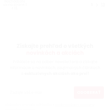
Nachádzate
1
13
sa na strane 1
z 13.
Získajte prehľad o všetkých
novinkách a akciách
Prihláste sa na odber newslettera a získajte
informácie o novinkách, zaujímavých článkoch
a
exkluzívnych akciách ako prví!
ODOBERAŤ
Vložením e-mailu súhlasíte s
podmienkami ochrany