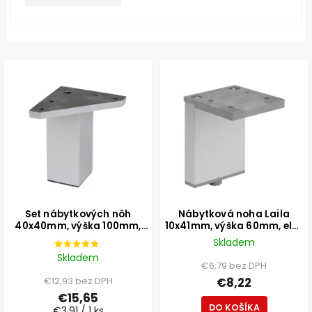
Set nábytkových nôh
Nábytková noha Laila
40x40mm, výška 100mm,
10x41mm, výška 60mm, elox
aluminium, 4ks
aluminium
Skladem
Skladem
€6,79 bez DPH
€12,93 bez DPH
€8,22
€15,65
DO KOŠÍKA
€3,91 / 1 ks