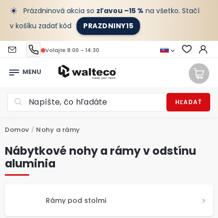
☀️
Prázdninová akcia so
zľavou –15 %
na všetko. Stačí
v košíku zadať kód
PRAZDNINY15
Volajte 8:00 - 14:30
HĽADAŤ
Domov
/
Nohy a rámy
Nábytkové nohy a rámy v odstínu
aluminia
Rámy pod stolmi