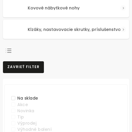
Kovové nábytkové nohy
Klzáky, nastavovacie skrutky, príslušenstvo
NAJPREDÁVANEJŠIE
ZAVRIEŤ FILTER
NAJLACNEJŠIE
NAJDRAHŠIE
ABECEDNE
Na sklade
Akce
Novinka
Tip
Výprodej
Výhodné balení