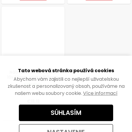
Tato webová stránka používá cookies
Nábytková noha Laila
10x40mm, výška 150mm,
Abychom vám zajistili co nejlepší uživatelskou
elox aluminium
Skladem
zkušenost a personalizovaný obsah, používáme na
našem webu soubory cookie.
Více informací
€9,18 bez DPH
€11,11
SÚHLASÍM
DO KOŠÍKA