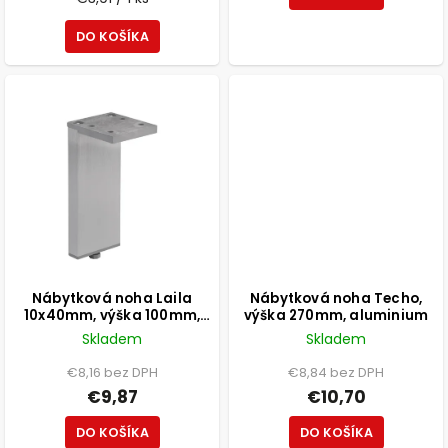
DO KOŠÍKA
Nábytková noha Laila
Nábytková noha Techo,
10x40mm, výška 100mm,
výška 270mm, aluminium
elox aluminium
Skladem
Skladem
€8,16 bez DPH
€8,84 bez DPH
€9,87
€10,70
DO KOŠÍKA
DO KOŠÍKA