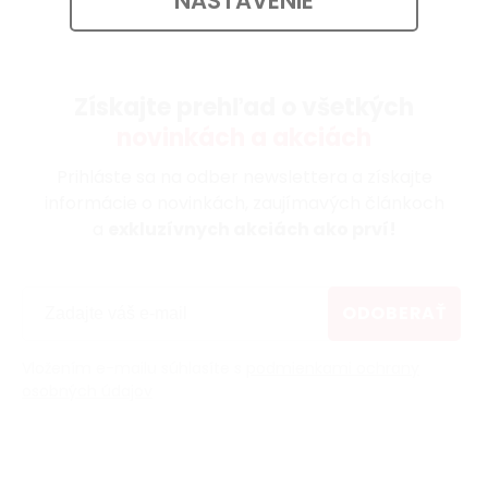
NASTAVENIE
Získajte prehľad o všetkých
novinkách a akciách
Prihláste sa na odber newslettera a získajte
informácie o novinkách, zaujímavých článkoch
a
exkluzívnych akciách ako prví!
ODOBERAŤ
Vložením e-mailu súhlasíte s
podmienkami ochrany
osobných údajov