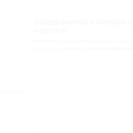
Získajte prehľad o všetkých
n
a akciách
Prihláste sa na odber newslettera a získaj
zaujímavých článkoch a
exkluzívnych akc
Instagram