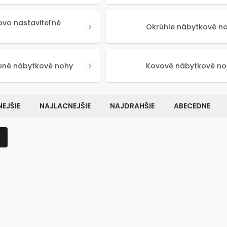
ovo nastaviteľné
Okrúhle nábytkové n
ené nábytkové nohy
Kovové nábytkové no
EJŠIE
NAJLACNEJŠIE
NAJDRAHŠIE
ABECEDNE
Kód:
50646
Kó
KT
TOP PRODUKT