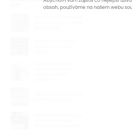
Abychom vám zajistili co nejlepší uži
TIPY
obsah, používáme na našem webu sou
Nábytková n
715mm, kóni
lakovaný
Ako vymeniť nábytkové
pánty (závesy) a vybrať
správny typ?
€22,02 bez DP
€26,64
Ako vybrať a zostaviť
nástenný regálový
systém?
Štýlová lako
noha s celkov
priemerom 46
Ako vybrať plynové
vzpery (piesty) pre
výklopné dvierka
nábytku?
Všeobecné pravidlá pre
inštaláciu vešiakov
Pojazdy na zásuvky: Ako
vybrať vhodný typ
výsuvov pre nábytok?