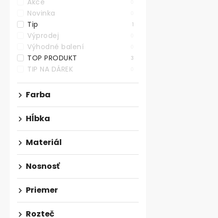
Akce
0
Novinka
0
Tip
1
Výprodej
0
Výhodné balení
0
TOP PRODUKT
3
TIP NA DÁREK
0
Stolová noh
Farba
kónická/rovn
Skladem
Hĺbka
€23,86 bez DP
Materiál
€28,87
Štýlová lako
Nosnosť
noha v bielom
výškou 710 mm
Priemer
Rozteč