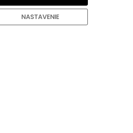
ka
Nábytková noha Techo, výška
270mm, aluminium
NASTAVENIE
Skladem
€8,84 bez DPH
OŠÍKA
DO KOŠÍKA
€10,70
ok so
Hliníková plastová nábytková noha so
mm a
šírkou 33/84 mm, výškou 270 mm a
hĺbkou 56/54 mm. Doska s...