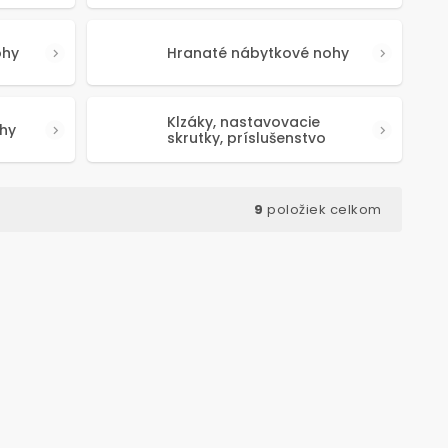
ohy
Hranaté nábytkové nohy
Klzáky, nastavovacie
hy
skrutky, príslušenstvo
9
položiek celkom
d:
50599
Kód:
50508
TOP PRODUKT