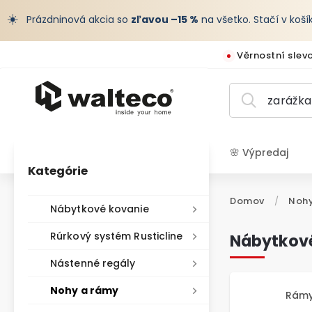
☀️
Prázdninová akcia so
zľavou –15 %
na všetko. Stačí v koš
Věrnostní slev
🌸 Výpredaj
Kategórie
EUR /
Domov
/
Nohy
Nábytkové kovanie
Rúrkový systém Rusticline
Nábytkové
Nástenné regály
Nohy a rámy
Rámy