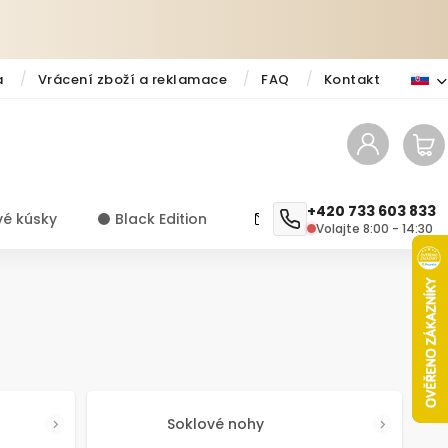
a
Vrácení zboží a reklamace
FAQ
Kontakt
+420 733 603 833
vé kúsky
⚫️ Black Edition
✨ Novinky
Návody a ti
Volajte 8:00 - 14:30
Soklové nohy