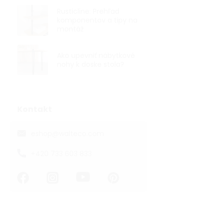
Rusticline: Prehľad
komponentov a tipy na
montáž
Ako upevniť nábytkové
nohy k doske stola?
Kontakt
eshop
@
walteco.com
+420 733 603 833