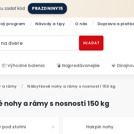
íku zadať kód
PRAZDNINY15
ový program
Návody a tipy
O nás
Doprava a platb
HĽADAŤ
📦 Výhodné balenia
💣 Najpredávanejšie
💎 Dizajno
Prihlásenie
 a rámy
/
Nábytkové nohy a rámy s nosností 150 kg
 nohy a rámy s nosností 150 kg
 pod stolmi
Hairpin nohy