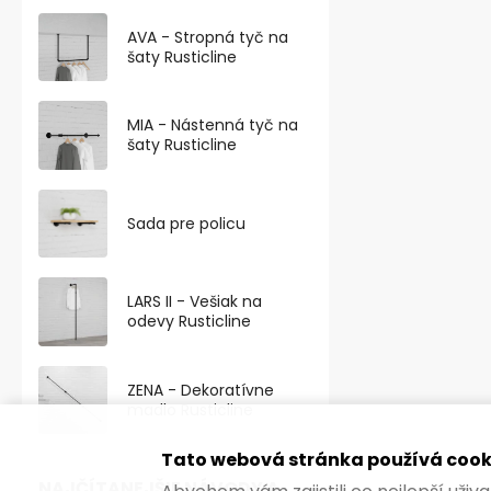
Štýlová lako
AVA - Stropná tyč na
šaty Rusticline
noha s celkov
priemerom 46
MIA - Nástenná tyč na
šaty Rusticline
Sada pre policu
LARS II - Vešiak na
odevy Rusticline
ZENA - Dekoratívne
madlo Rusticline
Tato webová stránka používá cook
NAJČÍTANEJŠIE NÁVODY A