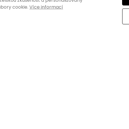
vatelskou zkušenost a personalizovaný
bory cookie.
Více informací
oha Nordic, výška
Nábytková noha Techo, výš
cká/šikmá, buk
270mm, čierna
Skladem
Skladem
H
€8,84 bez DPH
DO KOŠÍKA
DO K
€10,70
vaná buková nábytková
Čierna plastová noha na nábyt
ou výškou 715 mm a
šírkou 33/84 mm, výškou 270 
 mm/24 mm (v...
hĺbkou 56/54 mm. Doska s...