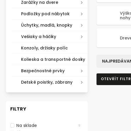
Zarážky na dvere
Výšk
Podložky pod nábytok
nohy
Úchytky, madlá, knopky
Vešiaky a háčiky
Drev
Konzoly, držiaky políc
Kolieska a transportné dosky
NAJPREDÁVAN
Bezpečnostné prvky
OTEVŘÍT FILTR
Detské poistky, zábrany
TOP PRODU
FILTRY
Na sklade
9