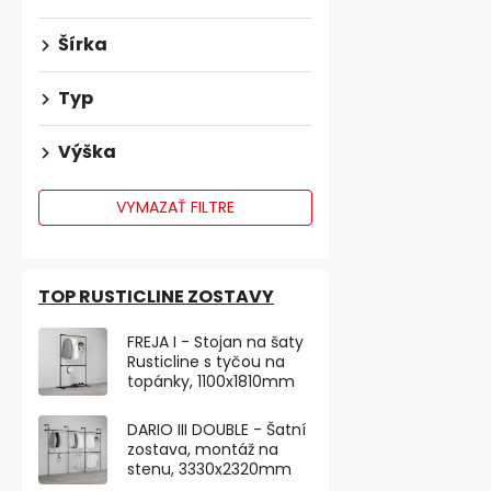
TIP
Šírka
Typ
Výška
VYMAZAŤ FILTRE
TOP RUSTICLINE ZOSTAVY
FREJA I - Stojan na šaty
Stolová noh
Rusticline s tyčou na
kónická/rovn
topánky, 1100x1810mm
Skladem
DARIO III DOUBLE - Šatní
zostava, montáž na
€23,86 bez DP
stenu, 3330x2320mm
€28,87