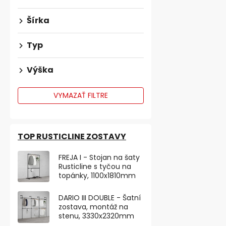
Šírka
Typ
Výška
VYMAZAŤ FILTRE
TOP RUSTICLINE ZOSTAVY
Nábytková n
FREJA I - Stojan na šaty
výška 60mm,
Rusticline s tyčou na
topánky, 1100x1810mm
Skladem
DARIO III DOUBLE - Šatní
€6,79 bez DPH
zostava, montáž na
€8,22
stenu, 3330x2320mm