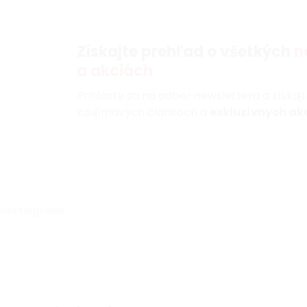
Získajte prehľad o všetkých
n
a akciách
Prihláste sa na odber newslettera a získaj
zaujímavých článkoch a
exkluzívnych akc
Instagram