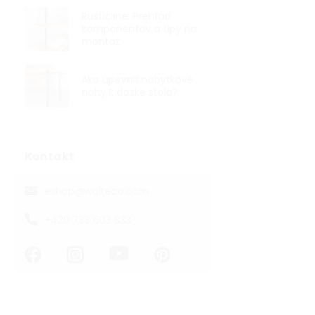
Rusticline: Prehľad
komponentov a tipy na
montáž
Ako upevniť nábytkové
nohy k doske stola?
Kontakt
eshop
@
walteco.com
+420 733 603 833