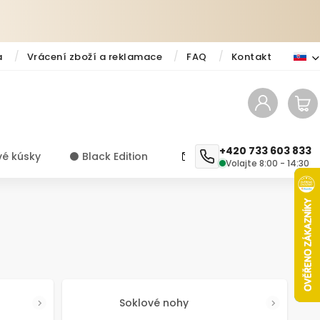
a
Vrácení zboží a reklamace
FAQ
Kontakt
+420 733 603 833
vé kúsky
⚫️ Black Edition
✨ Novinky
Návody a ti
Volajte 8:00 - 14:30
Soklové nohy