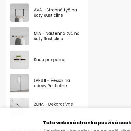
Minimalistick
AVA - Stropná tyč na
prevedení elox
šaty Rusticline
mm, výškou 60
MIA - Nástenná tyč na
šaty Rusticline
Sada pre policu
LARS II - Vešiak na
odevy Rusticline
ZENA - Dekoratívne
madlo Rusticline
Tato webová stránka používá cook
Nábytková n
NAJČÍTANEJŠIE NÁVODY A