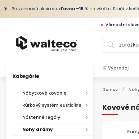
☀️
Prázdninová akcia so
zľavou –15 %
na všetko. Stačí v koš
Věrnostní slev
🌸 Výpredaj
Kategórie
EUR /
Domov
/
Nohy
Nábytkové kovanie
Rúrkový systém Rusticline
Kovové n
Nástenné regály
Nohy a rámy
Rámy