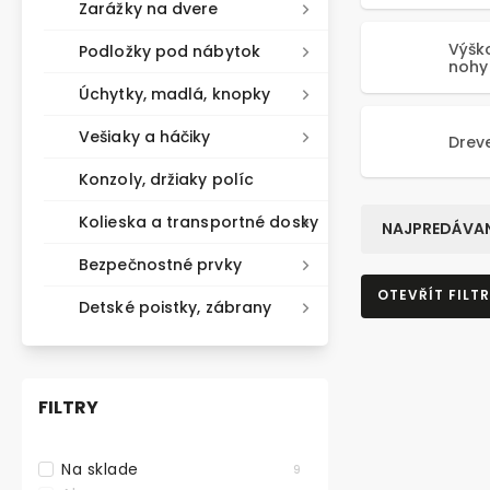
Zarážky na dvere
Výšk
Podložky pod nábytok
nohy
Úchytky, madlá, knopky
Vešiaky a háčiky
Drev
Konzoly, držiaky políc
Kolieska a transportné dosky
NAJPREDÁVAN
Bezpečnostné prvky
OTEVŘÍT FILTR
Detské poistky, zábrany
FILTRY
Na sklade
9