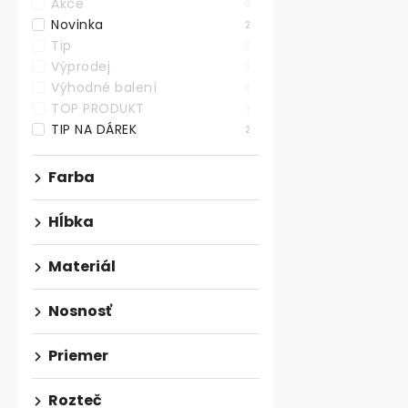
Akce
0
Novinka
2
Tip
0
Výprodej
0
Výhodné balení
0
TOP PRODUKT
0
TIP NA DÁREK
2
Nábytková n
Farba
nosnosť 80 k
Skladem
Hĺbka
€5,77 bez DPH
Materiál
€6,98
Čierna kovov
Nosnosť
šírkou, výško
s rozmerom 13
Priemer
Rozteč