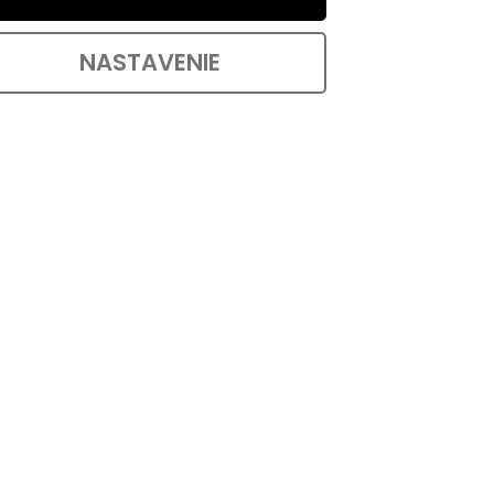
m
výška 150mm, elox aluminium
Skladem
NASTAVENIE
€9,18 bez DPH
OŠÍKA
DO KOŠÍKA
€11,11
 v
Minimalistická nábytková noha v
 10/45
prevedení elox hliník so šírkou 10/41
mm, výškou 150 mm a hĺbkou...