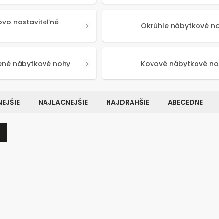
ovo nastaviteľné
Okrúhle nábytkové n
ené nábytkové nohy
Kovové nábytkové no
EJŠIE
NAJLACNEJŠIE
NAJDRAHŠIE
ABECEDNE
Kód:
50362
Kó
NOVINKA
TIP NA DÁREK