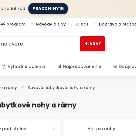
íku zadať kód
PRAZDNINY15
ový program
Návody a tipy
O nás
Doprava a platb
HĽADAŤ
📦 Výhodné balenia
💣 Najpredávanejšie
💎 Dizajno
Prihlásenie
 a rámy
/
Kovové nábytkové nohy a rámy
ábytkové nohy a rámy
 pod stolmi
Hairpin nohy