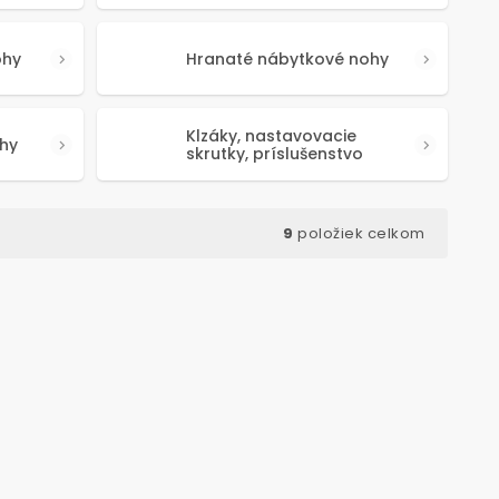
ohy
Hranaté nábytkové nohy
Klzáky, nastavovacie
hy
skrutky, príslušenstvo
9
položiek celkom
d:
50615
Kód:
50614
NOVINKA
TIP NA DÁREK