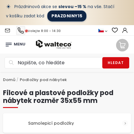
☀️
Prázdninová akce se
slevou –15 %
na vše. Stačí
v košíku zadat kód
PRAZDNINY15
Volejte 8:00 - 14:30
HLEDAT
Domů
/
Podložky pod nábytek
Filcové a plastové podložky pod
nábytek rozměr 35x55 mm
Samolepicí podložky