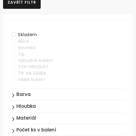
ZAVŘÍT FILTR
NEJLEVNĚJŠÍ
NEJDRAŽŠÍ
ABECEDNĚ
Skladem
Akce
Novinka
Tip
Výhodné balení
TOP PRODUKT
TIP NA DÁREK
Velké balení
Barva
Hloubka
Materiál
Počet ks v balení