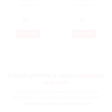
Skladem
Skladem
57,02 ,- bez DPH
20,66 ,- bez DPH
69 ,-
25 ,-
2,16 ,- / 1 ks
3,13 ,- / 1 ks
DO KOŠÍKU
DO KOŠÍKU
Získejte přehled o všech
novinkách
a akcích
Přihlaste se k odběru newsletteru a získejte
informace o novinkách, zajímavých článcích
a
exkluzivních akcích jako první!