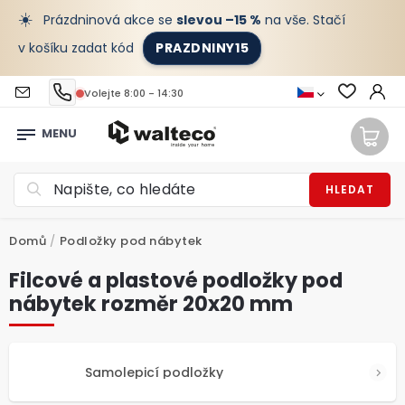
☀️
Prázdninová akce se
slevou –15 %
na vše. Stačí
v košíku zadat kód
PRAZDNINY15
Volejte 8:00 - 14:30
HLEDAT
Domů
/
Podložky pod nábytek
Filcové a plastové podložky pod
nábytek rozměr 20x20 mm
Samolepicí podložky