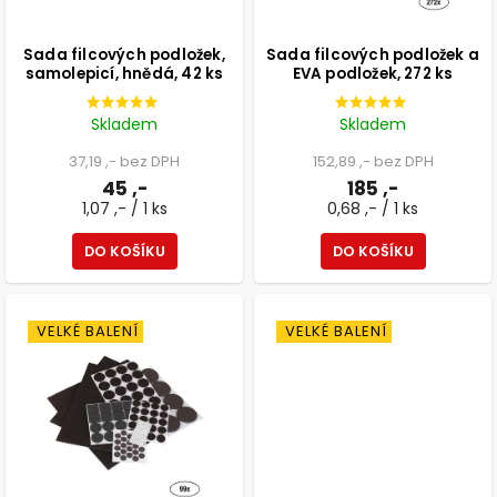
Sada filcových podložek,
Sada filcových podložek a
samolepicí, hnědá, 42 ks
EVA podložek, 272 ks
Skladem
Skladem
37,19 ,- bez DPH
152,89 ,- bez DPH
45 ,-
185 ,-
1,07 ,- / 1 ks
0,68 ,- / 1 ks
DO KOŠÍKU
DO KOŠÍKU
VELKÉ BALENÍ
VELKÉ BALENÍ