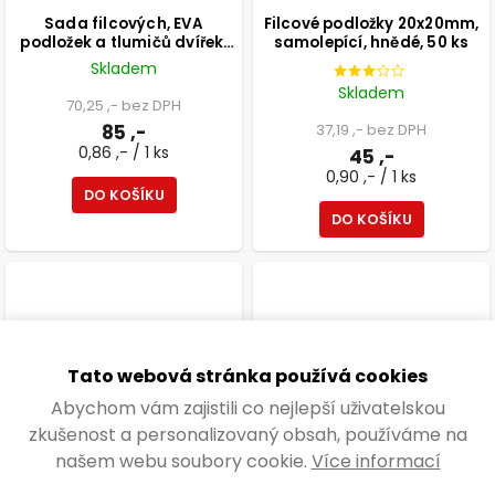
Sada filcových, EVA
Filcové podložky 20x20mm,
podložek a tlumičů dvířek,
samolepící, hnědé, 50 ks
bílá, 99 ks
Skladem
Skladem
70,25 ,- bez DPH
85 ,-
37,19 ,- bez DPH
0,86 ,- / 1 ks
45 ,-
0,90 ,- / 1 ks
DO KOŠÍKU
DO KOŠÍKU
Tato webová stránka používá cookies
Abychom vám zajistili co nejlepší uživatelskou
zkušenost a personalizovaný obsah, používáme na
našem webu soubory cookie.
Více informací