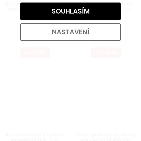
Filcové podložky 20x20mm,
Sada filcových podložek,
samolepicí, hnědé, 32 ks
samolepicí, bílá, 42 ks
SOUHLASÍM
Skladem
Skladem
57,02 ,- bez DPH
37,19 ,- bez DPH
NASTAVENÍ
69 ,-
45 ,-
2,16 ,- / 1 ks
1,07 ,- / 1 ks
DO KOŠÍKU
DO KOŠÍKU
Filcové podložky 20x20mm,
Filcové podložky 20x20mm,
samolepicí, bílé, 32 ks
samolepicí, hnědé, 8 ks